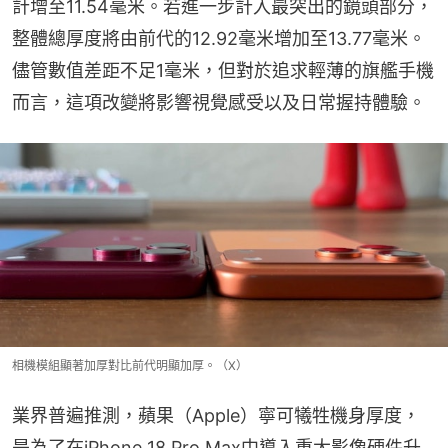
計增至11.54毫米。若進一步計入最突出的鏡頭部分，
整體總厚度將由前代的12.92毫米增加至13.77毫米。
儘管數值差距不足1毫米，但對於追求輕薄的旗艦手機
而言，這項改變將影響視覺感受以及日常握持體驗。
相機模組顯著加厚對比前代明顯加厚。（X）
業界普遍推測，蘋果（Apple）寧可犧牲機身厚度，
是為了在iPhone 18 Pro Max中導入重大影像硬件升