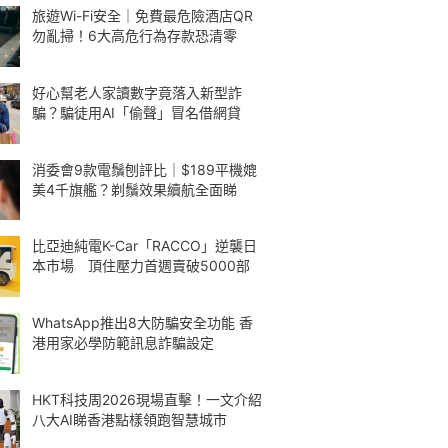
旅遊Wi-Fi安全｜免費最危險酒店QR
勿亂掃！6大高危行為存款恐清零
好心幫老人家讀數字竟落入新型詐
騙？騙徒用AI「偷聲」冒名借網貸
消委會9款電鬚刨評比｜$189平機媲
美4千旗艦？剃鬚效果續航全面睇
比亞迪純電K-Car「RACCO」逆襲日
本市場 頂住壓力首週賣破5000部
WhatsApp推出8大防騙安全功能 香
港用家必學防範訊息詐騙設定
HKT科技周2026現場直擊！一文介紹
八大AI睇香港點樣領跑智慧城市