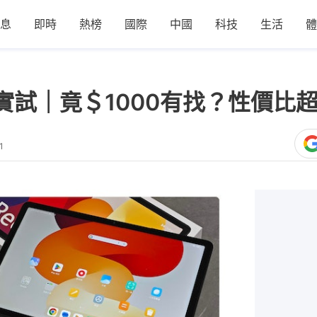
息
即時
熱榜
國際
中國
科技
生活
體
 SE實試｜竟＄1000有找？性價
1