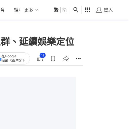
育
經濟
更多
01深圳
繁
觀點
|
简
健康
好食玩飛
登入
女
比超群、延續娛樂定位
18
在Google
追蹤《香港01》