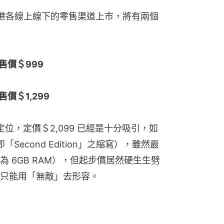
日起於香港各線上線下的零售渠道上市，將有兩個
 ：售價＄999
：售價＄1,299
置定位，定價＄2,099 已經是十分吸引，如
 即「Second Edition」之縮寫），雖然最
 6GB RAM），但起步價居然硬生生劈
只能用「無敵」去形容。