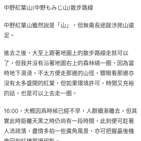
中野紅葉山(中野もみじ山)散步路線
中野紅葉山雖然說是「山」，但無需長途跋涉爬山遠
足。
進去之後，大至上跟著地圖上的散步路線走就可以
了，但我并沒有沿著地圖右上的森林繞一圈，因為當
時地下濕滑，不太方便走那邊的山徑，驟眼看那邊亦
沒有太多盛開的紅葉，但如果環境許可，時間又充裕
的話，也是可以上去走一圈。
16:00，大概因爲時候已經不早，人群續漸離去。但其
實此時距離天黑之時仍尚有一段時間，此刻便可趁著
人流疏落，盡情多拍一些廣角風景，亦可把握最後機