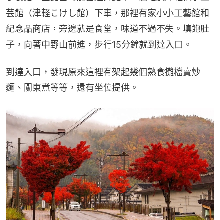
芸館（津軽こけし館）下車，那裡有家小小工藝館和
紀念品商店，旁邊就是食堂，味道不過不失。填飽肚
子，向著中野山前進，步行15分鐘就到達入口。
到達入口，發現原來這裡有架起幾個熟食攤檔賣炒
麵、關東煮等等，還有坐位提供。