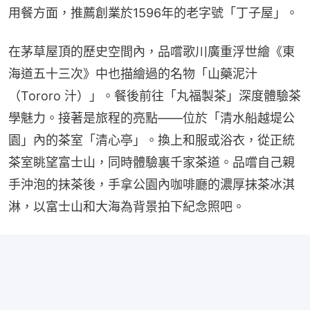
用餐方面，推薦創業於1596年的老字號「丁子屋」。
在茅草屋頂的歷史空間內，品嚐歌川廣重浮世繪《東
海道五十三次》中也描繪過的名物「山藥泥汁
（Tororo 汁）」。餐後前往「丸福製茶」深度體驗茶
學魅力。接著是旅程的亮點——位於「清水船越堤公
園」內的茶室「清心亭」。換上和服或浴衣，從正統
茶室眺望富士山，同時體驗裏千家茶道。品嚐自己親
手沖泡的抹茶後，手拿公園內咖啡廳的濃厚抹茶冰淇
淋，以富士山和大海為背景拍下紀念照吧。