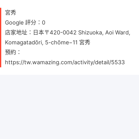
宮秀
Google 評分：0
店家地址：日本〒420-0042 Shizuoka, Aoi Ward,
Komagatadōri, 5-chōme−11 宮秀
預約：
https://tw.wamazing.com/activity/detail/5533