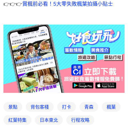
👉👉👉
賞楓前必看！5大零失敗楓葉拍攝小貼士
景點
背包客棧
打卡
青森
楓葉
紅葉特集
日本東北
行程攻略