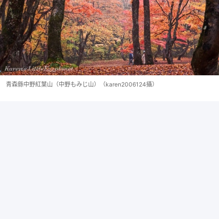
青森縣中野紅葉山（中野もみじ山）（karen2006124攝）