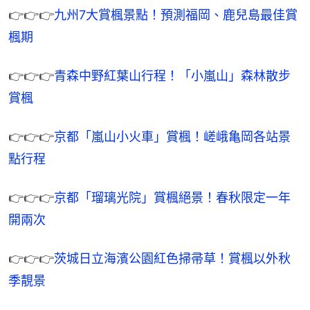
👉👉👉
九州7大賞楓景點！預測福岡、鹿兒島最佳賞
楓期
👉👉👉
青森中野紅葉山行程！「小嵐山」森林散步
賞楓
👉👉👉
京都「嵐山小火車」賞楓！嵯峨亀岡各站景
點行程
👉👉👉
京都「瑠璃光院」賞楓絕景！春秋限定一年
開兩次
👉👉👉
茨城日立海濱公園紅色掃帚草！賞楓以外秋
季靚景