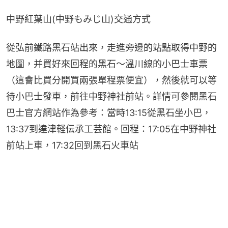
中野紅葉山(中野もみじ山)交通方式
從弘前鐵路黑石站出來，走進旁邊的站點取得中野的
地圖，并買好來回程的黑石～溫川線的小巴士車票
（這會比買分開買兩張單程票便宜），然後就可以等
待小巴士發車，前往中野神社前站。詳情可參閱黑石
巴士官方網站作為參考：當時13:15從黑石坐小巴，
13:37到達津軽伝承工芸館。回程：17:05在中野神社
前站上車，17:32回到黑石火車站