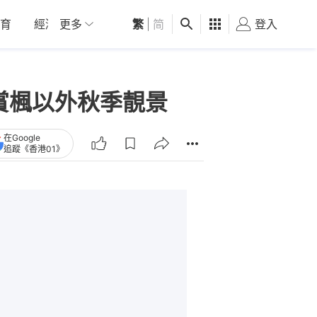
育
經濟
更多
01深圳
繁
觀點
|
简
健康
好食玩飛
登入
女
賞楓以外秋季靚景
在Google
追蹤《香港01》