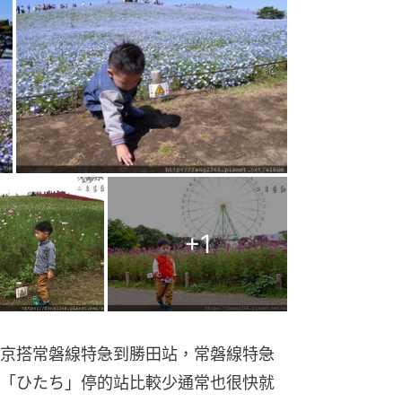
+
1
京搭常磐線特急到勝田站，常磐線特急
「ひたち」停的站比較少通常也很快就