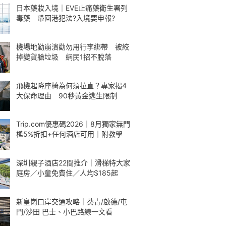
日本藥妝入境｜EVE止痛藥衛生署列
毒藥 帶回港犯法?入境要申報?
機場地勤崩潰勸勿用行李綁帶 被絞
掉變貨艙垃圾 網民1招不脫落
飛機起降座椅為何須拉直？專家揭4
大保命理由 90秒黃金逃生限制
Trip.com優惠碼2026｜8月獨家無門
檻5%折扣+任何酒店可用｜附教學
深圳親子酒店22間推介｜滑梯特大家
庭房／小童免費住／人均$185起
新皇崗口岸交通攻略｜葵青/啟德/屯
門/沙田 巴士、小巴路線一文看