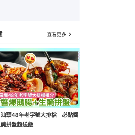
章
查看更多
汕頭48年老字號大排檔 必點醬
生醃拼盤超送飯