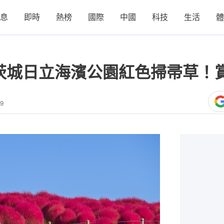
息
即時
熱榜
國際
中國
科技
生活
體
】茨城日立海濱公園紅色掃帚草！
19