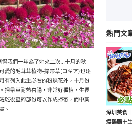
熱門文
值得我們一年為了她來二次…十月的秋
可愛的毛茸茸植物-掃帚草(コキア)也逐
月有列入此生必看的粉蝶花外，十月份
。掃帚草耐熱喜陽，非常好種植，生長
曬乾後莖的部份可以作成掃帚，而中藥
實。
深圳美食｜
爆鵝腸＋