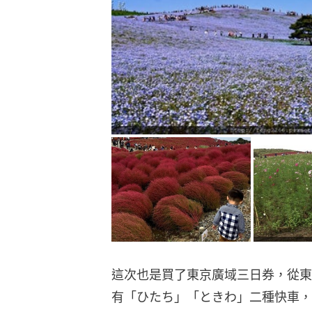
這次也是買了東京廣域三日券，從東
有「ひたち」「ときわ」二種快車，