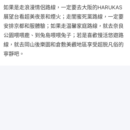
如果是走浪漫情侶路線，一定要去大阪的HARUKAS
展望台看超美夜景和煙火；走閨蜜死黨路線，一定要
安排京都和服體驗；如果走温馨家庭路線，就去奈良
公園喂喂鹿、到兔島喂喂兔子；若是喜歡慢活悠遊路
線，就去岡山後樂園和倉敷美觀地區享受超脱凡俗的
寧靜吧。