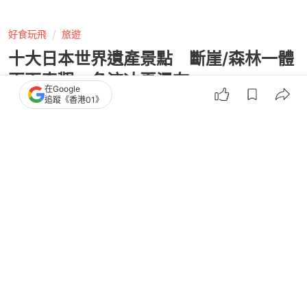
好食玩飛
旅遊
十大日本世界遺產景點 斷崖/森林一體
兩面奇觀 冬流冰夏瀑布
在Google
追蹤《香港01》
撰文：
網路溫度計DailyView
出版：
2026-06-14 15:03
更新：
2026-06-14 15:03