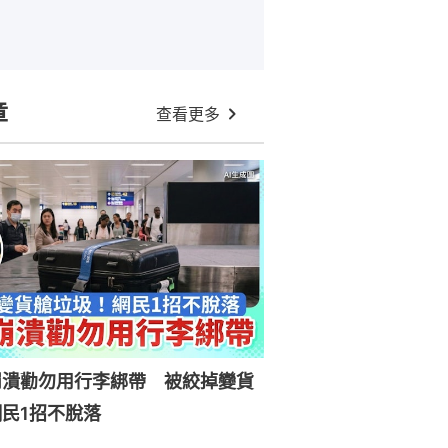
章
查看更多
崩潰勸勿用行李綁帶 被絞掉變貨
民1招不脫落