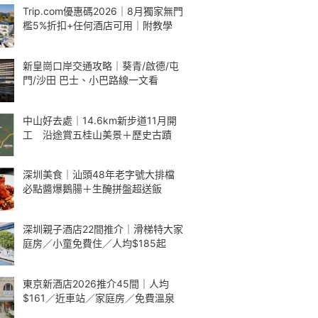
Trip.com優惠碼2026｜8月獨家無門
檻5%折扣+任何酒店可用｜附教學
新皇崗口岸交通攻略｜葵青/啟德/屯
門/沙田 巴士、小巴路線一文看
中山好去處｜14.6km新步道11月開
工 沿途賞五桂山美景＋歷史古蹟
深圳美食｜汕頭48年老字號大排檔
必點醬爆鵝腸＋生醃拼盤超送飯
深圳親子酒店22間推介｜滑梯特大家
庭房／小童免費住／人均$185起
東京新酒店2026推介45間｜人均
$161／近車站／家庭房／免費溫泉