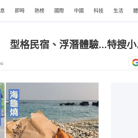
息
即時
熱榜
國際
中國
科技
生活
體
 型格民宿、浮潛體驗...特搜
00