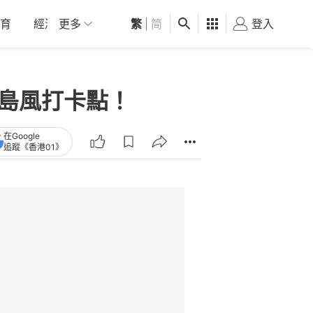
育
經濟
更多
01深圳
繁
觀點
|
简
健康
好食玩飛
登入
女
小島風打卡點！
在Google
追蹤《香港01》