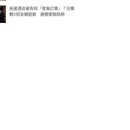
抵達酒店被告知「查無訂單」？日媒
教5招全額退款 避開索賠陷阱