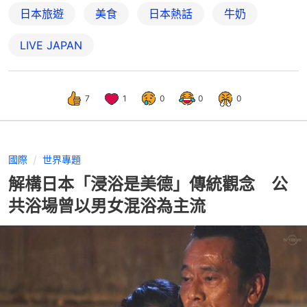
日本旅遊
美食
日本熱話
牛奶
LIVE JAPAN
7
1
0
0
0
國際
世界專題
解構日本「浸浴是美德」傳統觀念 公
共浴場曾以男女混浴為主流