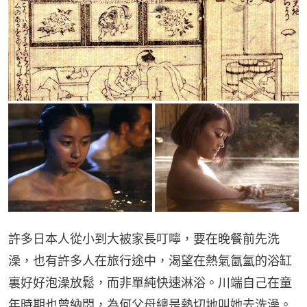
許多日本人從小到大被家長叮嚀，要在晚餐前先洗
澡，也有許多人在旅行途中，渴望在熱氣𣱣氳的浴缸
裏好好泡澡放鬆，而非單純快速淋浴。川端自己在童
年時期也曾納悶，為何父母總是熱切地叫她去洗澡。