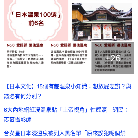
+
26
【日本文化】15個有趣温泉小知識：想放屁怎辦？與
錢湯有何分別？
6大內地網紅浸温泉貼「上帝視角」性感照 網民：
羨慕攝影師
台女星日本浸溫泉被列入黑名單「原來誤犯呢個禁