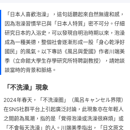
「日本人喜歡泡澡」，這句話聽起來自然無違和感，
因為泡澡習慣早已與「日本人特質」密不可分。仔細
研究日本的入浴史，可以發現自明治時期以來，泡澡
成為一種美德，整個社會逐漸形成一股「身心乾淨好
國民」的風氣。以下專訪《風呂與愛國》作者川端美
季（立命館大學生存學研究所特聘副教授），請她談
談當時的背景和脈絡。
「不洗澡」現象
2024年春天，「不洗澡圈」（風呂キャンセル界隈）
在SNS社群平台上引起廣泛討論，此現象亦在年輕人
之間蔚為風潮，指的是「覺得泡澡或洗澡很麻煩」或
「不會每天洗澡」的人。川端美季指出，「日文原文