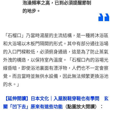
泡澡頻率之高，已到必須提醒節制
的地步。
「石榴口」乃當時湯屋的主流結構，是一種將沐浴區
和大浴場以木板門隔開的形式。其中有部分通往浴場
的入口門樑較低，必須俯身通過，這是為了防止蒸氣
外洩的構造，以保持室內溫度。「石榴口內的浴場光
線昏暗，即使浴池裏面有漂浮物，人們也不一定會察
覺。而且當時並無供水設備，因此無法頻繁更換浴池
的水。」
【延伸閱讀】日本文化｜入屋脫鞋穿鞋也有學問　玄
關「凹下去」原來有這些功能
（點圖放大閱讀）：