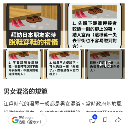
+
15
男女混浴的規範
江戶時代的湯屋一般都是男女混浴。當時政府基於風
紀敗壞的理由，多次修訂相關規範，在1787至1793年
8
在Google
老中松平定信的寬政改革下，頒布了「混浴禁止
追蹤《香港01》