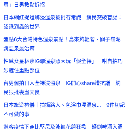
忌」日男教點拆招
日本網紅捉螳螂浸溫泉被批冇常識 網民突破盲腸：
認識到蟲的世界
盤點6大台灣特色温泉景點！烏來夠輕奢、關子嶺泥
漿温泉最治癒
性感女星林莎IG曬溫泉照大玩「假全裸」 咁自拍巧
妙遮住重點部位
台男偷拍日人全裸浸溫泉 IG開心share遭抗議 網
民狠批喪盡天良
日本旅遊禮儀｜拍攝路人、包浴巾浸温泉… 9件切記
不可做的事
遊客疫情下穿比堅尼及泳褲花蓮狂歡 疑倒啤酒入溫