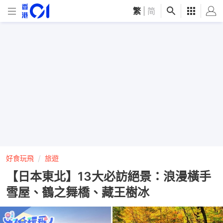
繁
|
简
好食玩飛
旅遊
【日本東北】13大必訪絕景：浪漫橫手
雪屋、鶴之舞橋、藏王樹冰