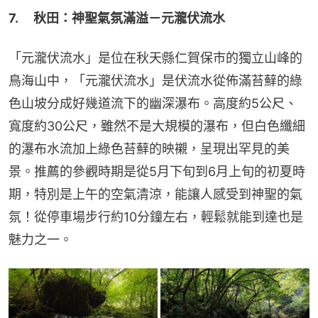
7. 　秋田：神聖氣氛滿溢－元瀧伏流水
「元瀧伏流水」是位在秋天縣仁賀保市的獨立山峰的
鳥海山中，「元瀧伏流水」是伏流水從佈滿苔蘚的綠
色山坡分成好幾道流下的幽深瀑布。高度約5公尺、
寬度約30公尺，雖然不是大規模的瀑布，但白色纖細
的瀑布水流加上綠色苔蘚的映襯，呈現出罕見的美
景。推薦的參觀時期是從5月下旬到6月上旬的初夏時
期，特別是上午的空氣清涼，能讓人感受到神聖的氣
氛！從停車場步行約10分鐘左右，輕鬆就能到達也是
魅力之一。