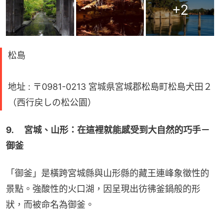
+
2
松島
地址 : 〒0981-0213 宮城県宮城郡松島町松島犬田２
（西行戻しの松公園）
9. 　宮城、山形：在這裡就能感受到大自然的巧手－
御釜
「御釜」是橫跨宮城縣與山形縣的藏王連峰象徵性的
景點。強酸性的火口湖，因呈現出彷彿釜鍋般的形
狀，而被命名為御釜。