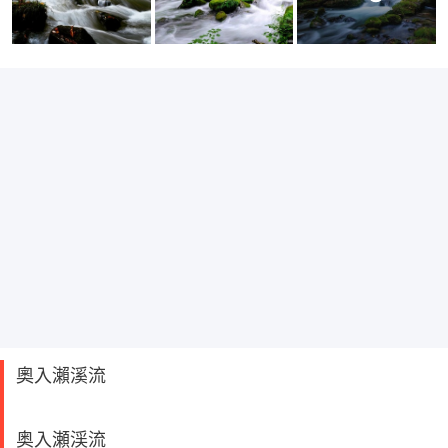
奧入瀨溪流
奥入瀬渓流