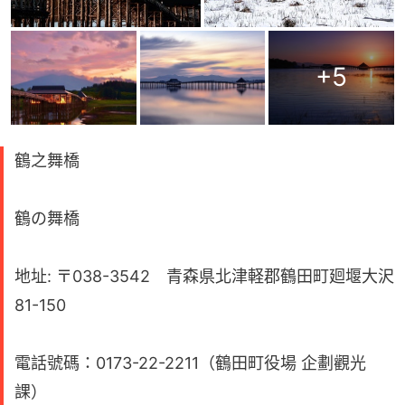
+
5
鶴之舞橋
鶴の舞橋
地址: 〒038-3542 青森県北津軽郡鶴田町廻堰大沢
81-150
電話號碼：0173-22-2211（鶴田町役場 企劃觀光
課）