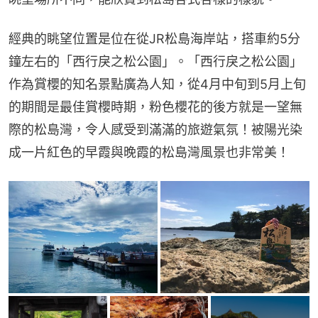
經典的眺望位置是位在從JR松島海岸站，搭車約5分
鐘左右的「西行戾之松公園」。「西行戾之松公園」
作為賞櫻的知名景點廣為人知，從4月中旬到5月上旬
的期間是最佳賞櫻時期，粉色櫻花的後方就是一望無
際的松島灣，令人感受到滿滿的旅遊氣氛！被陽光染
成一片紅色的早霞與晚霞的松島灣風景也非常美！