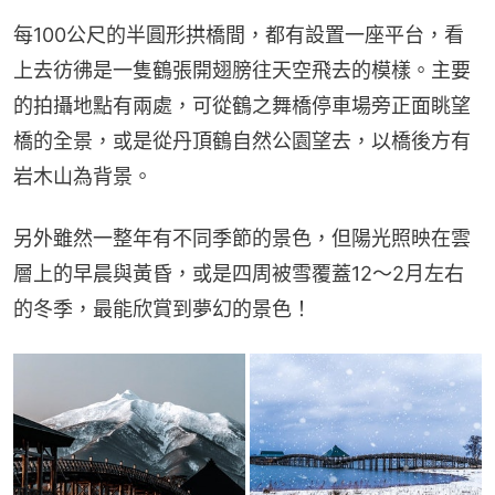
每100公尺的半圓形拱橋間，都有設置一座平台，看
上去彷彿是一隻鶴張開翅膀往天空飛去的模樣。主要
的拍攝地點有兩處，可從鶴之舞橋停車場旁正面眺望
橋的全景，或是從丹頂鶴自然公園望去，以橋後方有
岩木山為背景。
另外雖然一整年有不同季節的景色，但陽光照映在雲
層上的早晨與黃昏，或是四周被雪覆蓋12～2月左右
的冬季，最能欣賞到夢幻的景色！