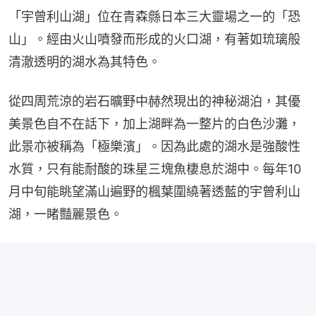
「宇曾利山湖」位在青森縣日本三大靈場之一的「恐
山」。經由火山噴發而形成的火口湖，有著如琉璃般
清澈透明的湖水為其特色。
從四周荒涼的岩石曠野中赫然現出的神秘湖泊，其優
美景色自不在話下，加上湖畔為一整片的白色沙灘，
此景亦被稱為「極樂濱」。因為此處的湖水是強酸性
水質，只有能耐酸的珠星三塊魚棲息於湖中。每年10
月中旬能眺望滿山遍野的楓葉圍繞著透藍的宇曾利山
湖，一睹豔麗景色。