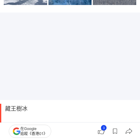
藏王樹冰
蔵王の樹氷
3
在Google
追蹤《香港01》