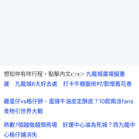
想知仲有咩行程，點擊內文👉👉 
九龍城廣場擬重
建　九龍城6大好去處　打卡牛棚藝術村/歎懷舊花卷
雞蛋仔vs格仔餅、蛋撻牛油皮定酥皮？10款兩派fans
食物引世界大戰
熱數7個越做越頹商場 好運中心淪為死城？西九龍中
心格仔鋪消失