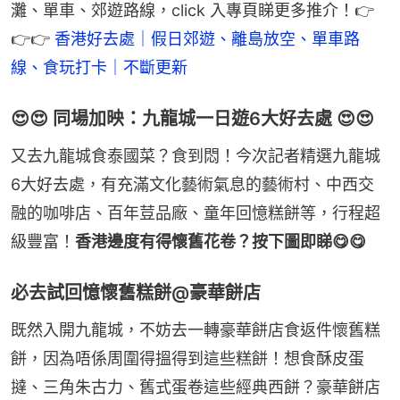
灘、單車、郊遊路線，click 入專頁睇更多推介！👉
👉👉 
香港好去處｜假日郊遊、離島放空、單車路
線、食玩打卡｜不斷更新
😍😍 同場加映：九龍城一日遊6大好去處 😍😍
又去九龍城食泰國菜？食到悶！今次記者精選九龍城
6大好去處，有充滿文化藝術氣息的藝術村、中西交
融的咖啡店、百年荳品廠、童年回憶糕餅等，行程超
級豐富！
香港邊度有得懷舊花卷？按下圖即睇😋😋
必去試回憶懷舊糕餅@豪華餅店
既然入開九龍城，不妨去一轉豪華餅店食返件懷舊糕
餅，因為唔係周圍得搵得到這些糕餅！想食酥皮蛋
撻、三角朱古力、舊式蛋卷這些經典西餅？豪華餅店