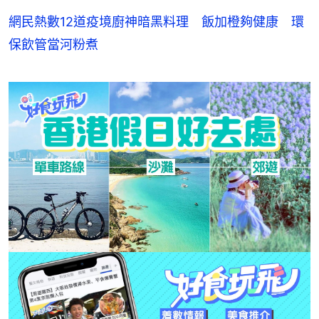
網民熱數12道疫境廚神暗黑料理 飯加橙夠健康 環
保飲管當河粉煮