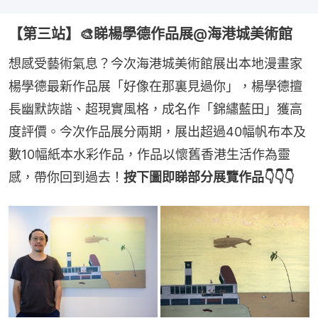
【第三站】🎨睇楊學德作品展@海港城美術館
想感受藝術氣息？今次海港城美術館展出本地漫畫家
楊學德最新作品展「好像在那裏見過你」，楊學德擅
長幽默詼諧、超現實風格，成名作「錦繡藍田」獲高
度評價。今次作品展分兩期，展出超過40幅帆布本及
數10幅紙本水彩作品，作品以懷舊香港生活作為靈
感，帶你回到過去！
按下圖即睇部分展覽作品👇👇👇