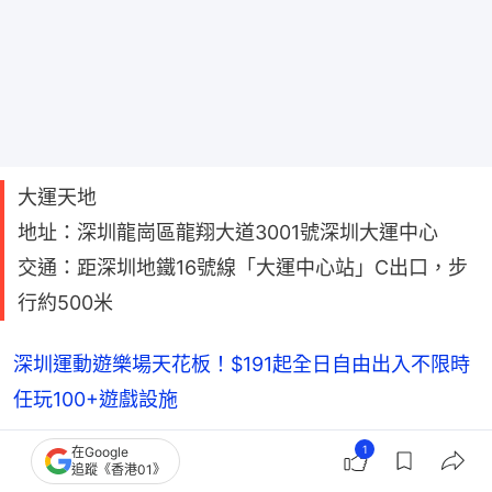
大運天地
地址：深圳龍崗區龍翔大道3001號深圳大運中心
交通：距深圳地鐵16號線「大運中心站」C出口，步
行約500米
深圳運動遊樂場天花板！$191起全日自由出入不限時
任玩100+遊戲設施
1
在Google
深圳一日遊【4】景點好去處 —— 歡樂港灣
追蹤《香港01》