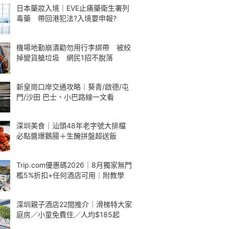
日本藥妝入境｜EVE止痛藥衛生署列
毒藥 帶回港犯法?入境要申報?
機場地勤崩潰勸勿用行李綁帶 被絞
掉變貨艙垃圾 網民1招不脫落
新皇崗口岸交通攻略｜葵青/啟德/屯
門/沙田 巴士、小巴路線一文看
深圳美食｜汕頭48年老字號大排檔
必點醬爆鵝腸＋生醃拼盤超送飯
Trip.com優惠碼2026｜8月獨家無門
檻5%折扣+任何酒店可用｜附教學
深圳親子酒店22間推介｜滑梯特大家
庭房／小童免費住／人均$185起