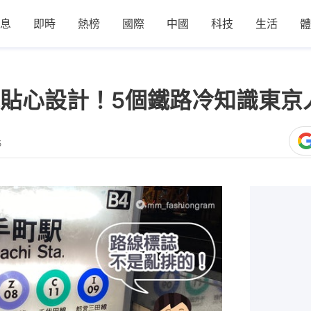
息
即時
熱榜
國際
中國
科技
生活
體
貼心設計！5個鐵路冷知識東京
5