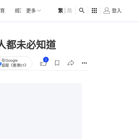
育
經濟
更多
01深圳
繁
觀點
|
简
健康
好食玩飛
登入
女
人都未必知道
2
在Google
追蹤《香港01》