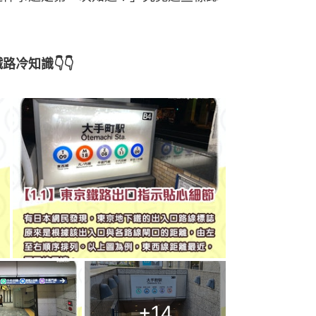
路冷知識👇👇
+
14