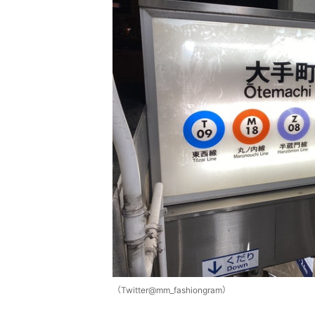
（Twitter@mm_fashiongram）