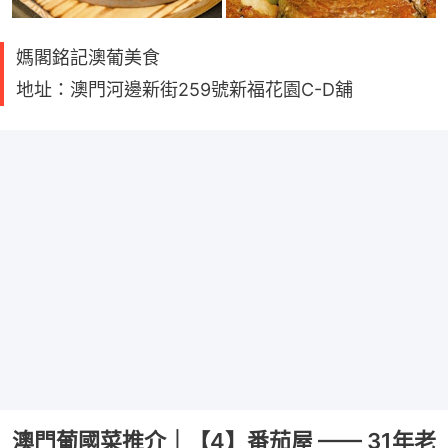
媽閣銘記澳葡美食
地址：澳門河邊新街259號新福花園C-D舖
澳門葡國菜推介｜【4】番茄屋 —— 31年老