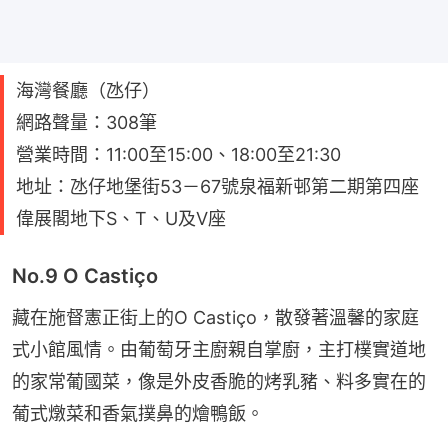
海灣餐廳（氹仔）
網路聲量：308筆
營業時間：11:00至15:00、18:00至21:30
地址：氹仔地堡街53－67號泉福新邨第二期第四座
偉展閣地下S、T、U及V座
No.9 O Castiço
藏在施督憲正街上的O Castiço，散發著溫馨的家庭
式小館風情。由葡萄牙主廚親自掌廚，主打樸實道地
的家常葡國菜，像是外皮香脆的烤乳豬、料多實在的
葡式燉菜和香氣撲鼻的燴鴨飯。