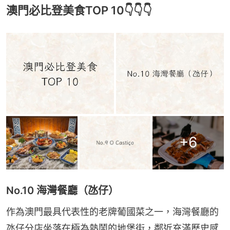
澳門必比登美食TOP 10👇👇👇
+
6
No.10 海灣餐廳（氹仔）
作為澳門最具代表性的老牌葡國菜之一，海灣餐廳的
氹仔分店坐落在極為熱鬧的地堡街，鄰近充滿歷史感