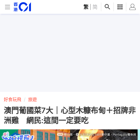
繁
|
简
好食玩飛
旅遊
澳門葡國菜7大｜心型木糠布甸＋招牌非
洲雞 網民:這間一定要吃