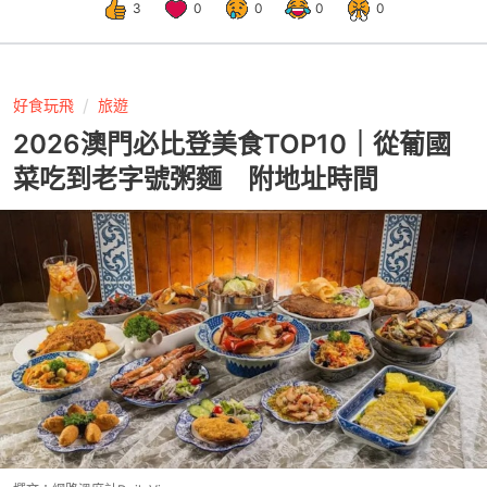
3
0
0
0
0
好食玩飛
旅遊
2026澳門必比登美食TOP10｜從葡國
菜吃到老字號粥麵 附地址時間