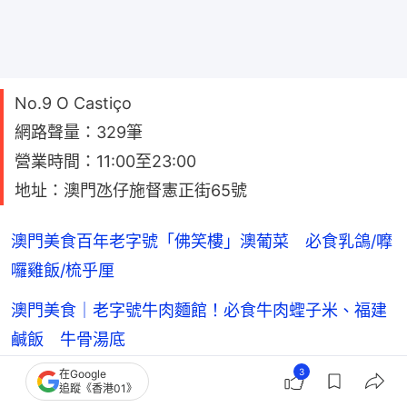
No.9 O Castiço
網路聲量：329筆
營業時間：11:00至23:00
地址：澳門氹仔施督憲正街65號
澳門美食百年老字號「佛笑樓」澳葡菜 必食乳鴿/嚤
囉雞飯/梳乎厘
澳門美食｜老字號牛肉麵館！必食牛肉蟶子米、福建
鹹飯 牛骨湯底
3
在Google
追蹤《香港01》
No.8 鸞鳴