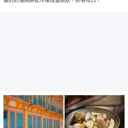
疊的奶油與餅乾冷凍成蛋糕狀，好有咬口！