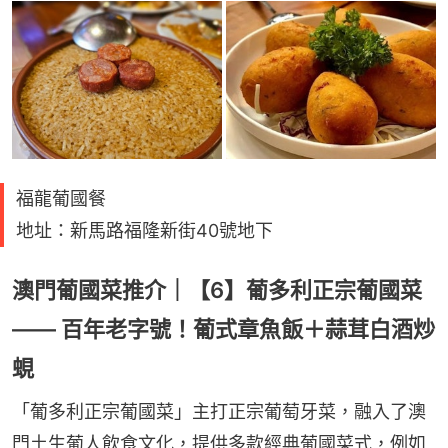
福龍葡國餐
地址：新馬路福隆新街40號地下
澳門葡國菜推介｜【6】葡多利正宗葡國菜
—— 百年老字號！葡式章魚飯＋蒜茸白酒炒
蜆
「葡多利正宗葡國菜」主打正宗葡萄牙菜，融入了澳
門土生葡人飲食文化，提供多款經典葡國菜式，例如