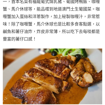
一，首本名菜有福龍葡式燒乳豬、葡國烤鴨飯、咖喱
蟹、馬介休球等，能品嚐到地道澳門土生葡國菜。咖
喱蟹加入蛋絲和洋蔥製作，加上秘製咖喱汁，非常惹
味！除了咖喱蟹，馬介休球也是比較多食客點選，以
鹹魚和薯仔油炸，炸皮非常薄，所以吃下去每啖都是
豐富的薯仔口感！