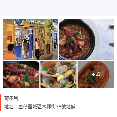
+
4
葡多利
地址：氹仔舊城區木鐸街75號地舖