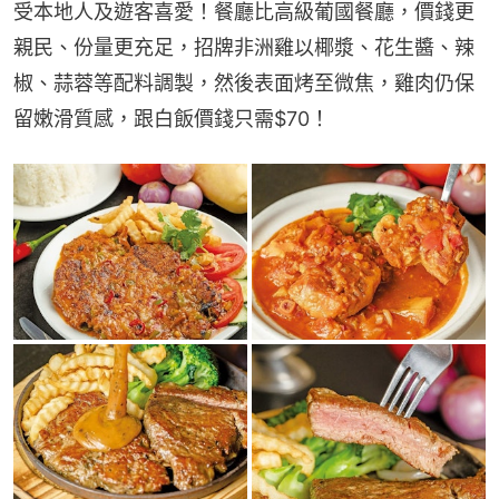
受本地人及遊客喜愛！餐廳比高級葡國餐廳，價錢更
親民、份量更充足，招牌非洲雞以椰漿、花生醬、辣
椒、蒜蓉等配料調製，然後表面烤至微焦，雞肉仍保
留嫩滑質感，跟白飯價錢只需$70！