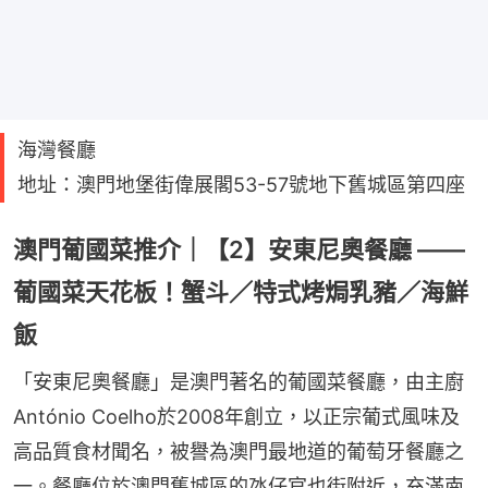
海灣餐廳
地址：澳門地堡街偉展閣53-57號地下舊城區第四座
澳門葡國菜推介｜【2】安東尼奧餐廳 ——
葡國菜天花板！蟹斗／特式烤焗乳豬／海鮮
飯
「安東尼奧餐廳」是澳門著名的葡國菜餐廳，由主廚
António Coelho於2008年創立，以正宗葡式風味及
高品質食材聞名，被譽為澳門最地道的葡萄牙餐廳之
一。餐廳位於澳門舊城區的氹仔官也街附近，充滿南