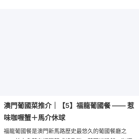
澳門葡國菜推介｜【5】福龍葡國餐 —— 惹
味咖喱蟹＋馬介休球
福龍葡國餐是澳門新馬路歷史最悠久的葡國餐廳之