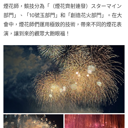
煙花師，競技分為「（煙花齊射連發）スターマイン
部門」、「10號玉部門」和「創造花火部門」。在大
會中，煙花師們運用極致的技術，帶來不同的煙花表
演，讓到來的觀眾大飽眼福！