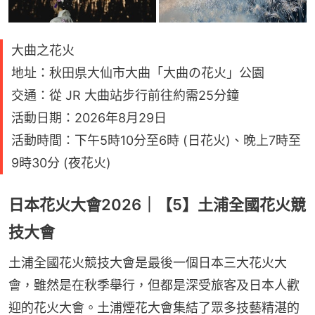
大曲之花火
地址：秋田県大仙市大曲「大曲の花火」公園
交通：從 JR 大曲站步行前往約需25分鐘
活動日期：2026年8月29日
活動時間：下午5時10分至6時 (日花火)、晚上7時至
9時30分 (夜花火)
日本花火大會2026｜【5】土浦全國花火競
技大會
土浦全國花火競技大會是最後一個日本三大花火大
會，雖然是在秋季舉行，但都是深受旅客及日本人歡
迎的花火大會。土浦煙花大會集結了眾多技藝精湛的