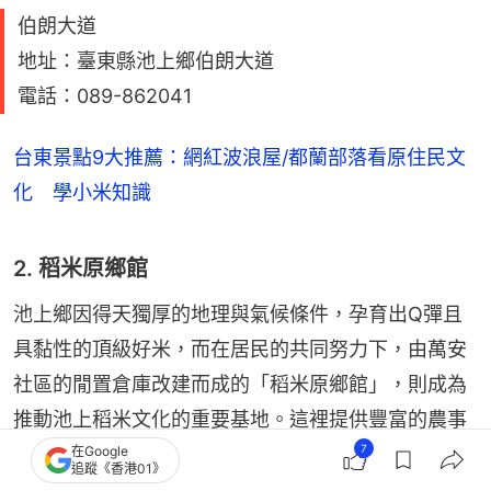
伯朗大道
地址：臺東縣池上鄉伯朗大道
電話：089-862041
台東景點9大推薦：網紅波浪屋/都蘭部落看原住民文
化 學小米知識
2. 稻米原鄉館
池上鄉因得天獨厚的地理與氣候條件，孕育出Q彈且
具黏性的頂級好米，而在居民的共同努力下，由萬安
社區的閒置倉庫改建而成的「稻米原鄉館」，則成為
推動池上稻米文化的重要基地。這裡提供豐富的農事
7
與手作體驗，包括米食DIY、彩繪米畫、農家體驗
在Google
追蹤《香港01》
等，二樓用餐區則供應傳統農村風味的大碗公飯，讓