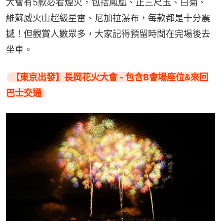
大會有5款必看煙火，包括鳳凰、正三尺玉、白菊、
維蘇威火山超級星雷、尼加拉瀑布，每款都是十分震
撼！但觀賞人數眾多，大家記得預留時間在完場後去
坐車。
【東京出發】長岡花火大會 - 包含B會場座位&來回
巴士交通