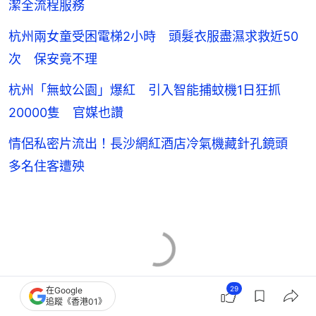
潔全流程服務
杭州兩女童受困電梯2小時 頭髮衣服盡濕求救近50
次 保安竟不理
杭州「無蚊公園」爆紅 引入智能捕蚊機1日狂抓
20000隻 官媒也讚
情侶私密片流出！長沙網紅酒店冷氣機藏針孔鏡頭
多名住客遭殃
29
在Google
追蹤《香港01》