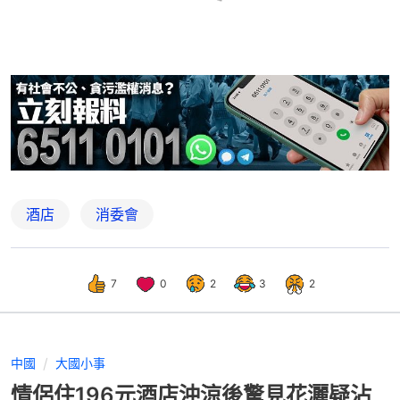
酒店
消委會
7
0
2
3
2
中國
大國小事
情侶住196元酒店沖涼後驚見花灑疑沾