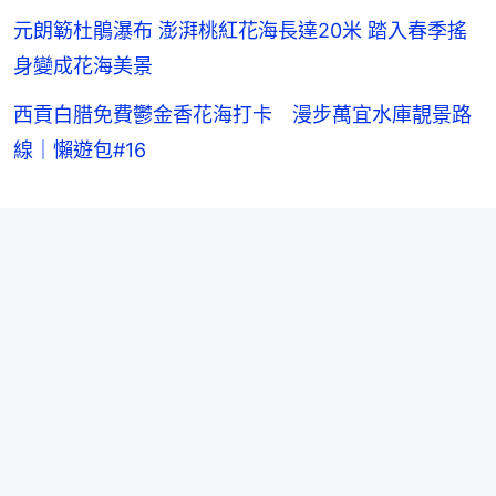
元朗簕杜鵑瀑布 澎湃桃紅花海長達20米 踏入春季搖
身變成花海美景
西貢白腊免費鬱金香花海打卡 漫步萬宜水庫靚景路
線｜懶遊包#16