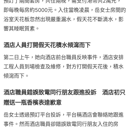
預訂了兩間套房，共住兩晚，需支付港幣共2萬元，
即每晚每房約5000元。入住當晚凌晨，岳女士房間的
浴室天花板忽然出現嚴重漏水，假天花不斷滴水，影
響其睡眠質素。
酒店人員打開假天花積水傾瀉而下
第二日上午，她向酒店前台職員反映事件，酒店安排
工程人員到場檢查及維修，對方打開假天花後，積水
傾瀉而下。
酒店職員錯誤致電同行朋友跟進投訴 酒店初只
贈送一瓶香檳表達歉意
岳女士透過預訂平台投訴，平台稱酒店會聯絡她跟進
事件。然而酒店職員卻錯誤致電同行朋友入住的房