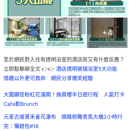
+
4
至於網民對入住有透明浴室的酒店房又有什麼反應？
立即點擊睇全文 👉👉 
酒店透明玻璃浴室5大功能　
情趣以外更可救命　網民分享爆笑經驗
大圍顯徑粉紅花滿開！偽賞櫻半日遊行程 人氣打卡
Cafe歎Brunch
元荃古道賞禾雀花瀑布 順路俯瞰青馬大橋2小時行
完｜懶遊包#18