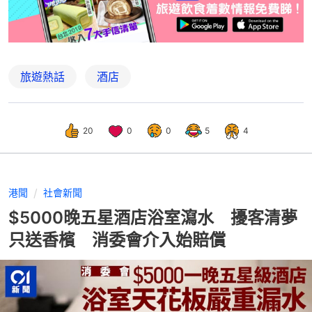
旅遊熱話
酒店
20
0
0
5
4
港聞
社會新聞
$5000晚五星酒店浴室瀉水 擾客清夢
只送香檳 消委會介入始賠償