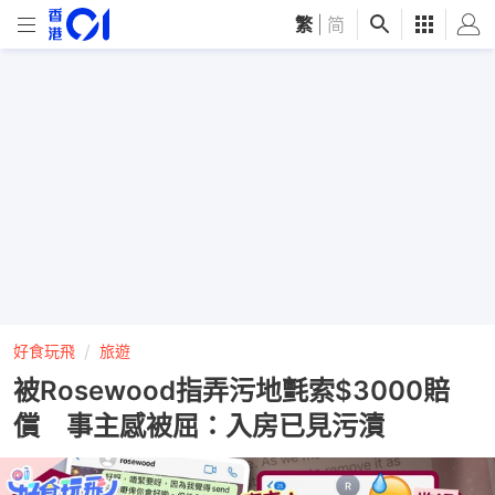
繁
|
简
好食玩飛
旅遊
被Rosewood指弄污地氈索$3000賠
償 事主感被屈：入房已見污漬