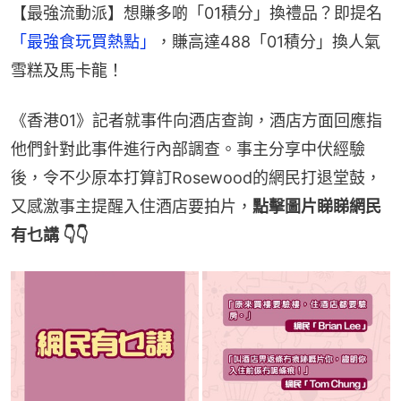
【最強流動派】想賺多啲「01積分」換禮品？即提名
「最強食玩買熱點」
，賺高達488「01積分」換人氣
雪糕及馬卡龍！
《香港01》記者就事件向酒店查詢，酒店方面回應指
他們針對此事件進行內部調查。事主分享中伏經驗
後，令不少原本打算訂Rosewood的網民打退堂鼓，
又感激事主提醒入住酒店要拍片，
點擊圖片睇睇網民
有乜講 👇👇