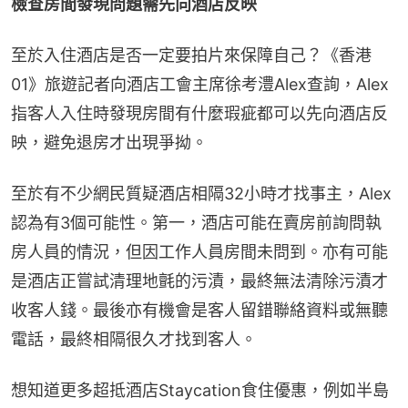
檢查房間發現問題需先向酒店反映
至於入住酒店是否一定要拍片來保障自己？《香港
01》旅遊記者向酒店工會主席徐考澧Alex查詢，Alex
指客人入住時發現房間有什麼瑕疵都可以先向酒店反
映，避免退房才出現爭拗。
至於有不少網民質疑酒店相隔32小時才找事主，Alex
認為有3個可能性。第一，酒店可能在賣房前詢問執
房人員的情況，但因工作人員房間未問到。亦有可能
是酒店正嘗試清理地氈的污漬，最終無法清除污漬才
收客人錢。最後亦有機會是客人留錯聯絡資料或無聽
電話，最終相隔很久才找到客人。
想知道更多超抵酒店Staycation食住優惠，例如半島