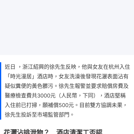
近日 ，浙江紹興的徐先生反映，他與女友在杭州入住
「時光漫居」酒店時，女友洗澡後發現花灑表面沾有
疑似糞便的黃色髒污。徐先生報警並要求賠償房費及
醫療檢查費共3000元（人民幣，下同），酒店堅稱
入住前已打掃，願補償500元。目前雙方協調未果，
徐先生投訴至市場監管部門。
花灑沾排泄物？ 酒店清潔工否認