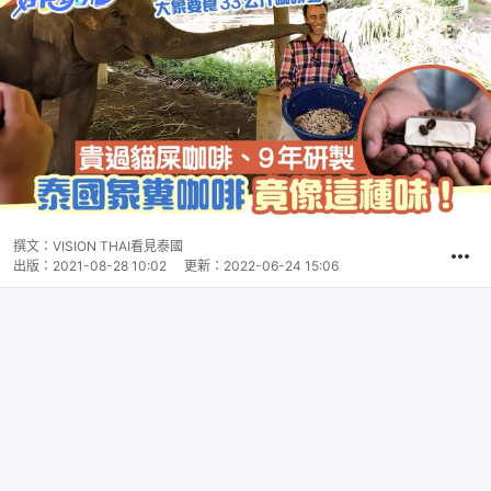
撰文：
VISION THAI看見泰國
出版：
2021-08-28 10:02
更新：
2022-06-24 15:06