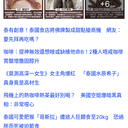
+
6
泰有創意！泰國食店將佛牌製成甜點搶商機 網友：
要先拜再吃嗎？
咖啡｜提神無效還想睡或缺維他命B！2種人唔戒咖啡
胃酸增膽固醇升
《莫測高深一女生》女主角爆紅 「泰國水原希子」
真身竟是高材生
飛機上的熱咖啡熱茶最好別喝？ 美國空姐爆暗黑真
相：非常噁心
泰國可愛肥猴「哥斯拉」遭途人狂餵食至20kg 恐過
胖而死被迫節食