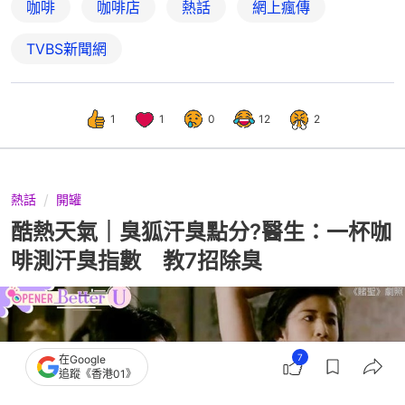
咖啡
咖啡店
熱話
網上瘋傳
TVBS新聞網
1
1
0
12
2
熱話
開罐
酷熱天氣｜臭狐汗臭點分?醫生：一杯咖
啡測汗臭指數 教7招除臭
7
在Google
追蹤《香港01》