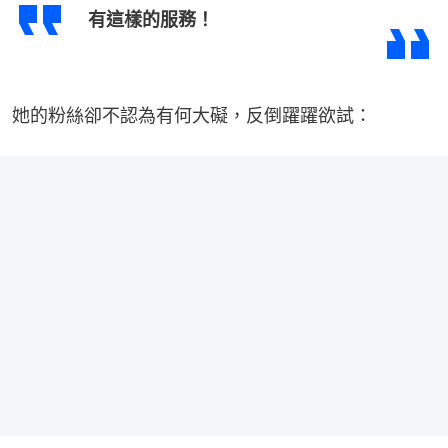
有這樣的服務！
她的粉絲卻不認為有何大礙，反倒躍躍欲試：