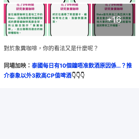
+
16
對於象糞咖啡，你的看法又是什麼呢？
同場加映：
泰國每日有10個鐘唔准飲酒原因係…？推
介泰象以外3款高CP值啤酒
👇👇👇