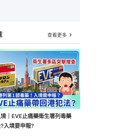
章
查看更多
入境｜EVE止痛藥衛生署列毒藥
?入境要申報?