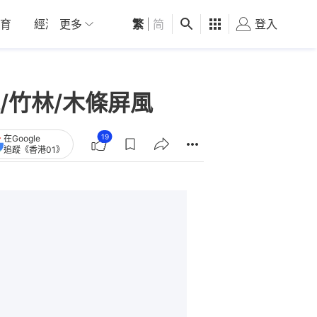
育
經濟
更多
01深圳
繁
觀點
|
简
健康
好食玩飛
登入
女
/竹林/木條屏風
19
在Google
追蹤《香港01》