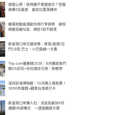
旅遊心得｜搭飛機不會選座位？空服
員曝2位最差 最佳位置落機快
機場地勤崩潰勸勿用行李綁帶 被絞
掉變貨艙垃圾 網民1招不脫落
新皇崗口岸交通攻略｜葵青/啟德/屯
門/沙田 巴士、小巴路線一文看
Trip.com優惠碼2026｜8月獨家無門
檻5%折扣+任何酒店可用｜附教學
深圳前海博物館｜10月開入場免費！
3000件國寶+觀景台海景打卡
新皇崗口岸懶人包｜消息指最快9月
通關!內部曝光 一證過關超方便