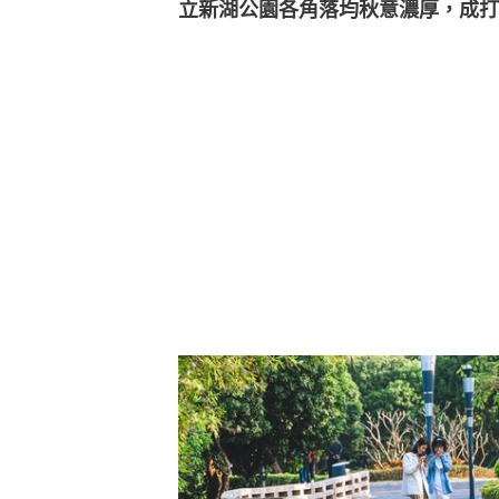
立新湖公園各角落均秋意濃厚，成