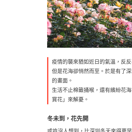
疫情的襲來猶如近日的氣溫，反反
但是花海卻悄然而至。於是有了深
的畫面。
生活不止棉籤捅喉，還有繽紛花海
賞花」來解憂。
冬未到，花先開
或許沒人想到，比深圳冬天來得更早