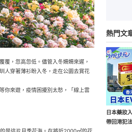
熱門文
覆覆，忽高忽低。儘管入冬姍姍來遲，
圳人穿著薄衫盼入冬，走在公園去賞花
等你來遊，疫情困擾別太愁，「線上雲
日本藥妝
帶回港犯法
的是這片月季花海。在將近2000㎡的花