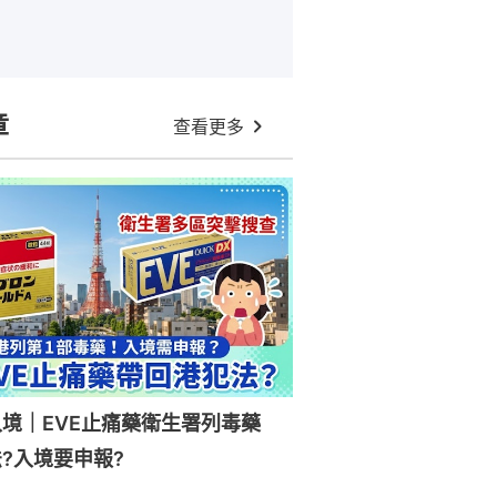
章
查看更多
入境｜EVE止痛藥衛生署列毒藥
?入境要申報?