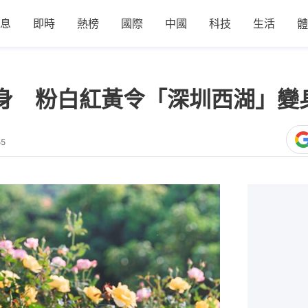
息
即時
熱榜
國際
中國
科技
生活
體
現身 粉白紅黃令「深圳西湖」變
55