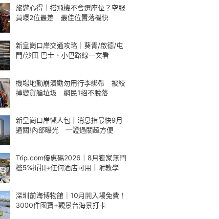
旅遊心得｜搭飛機不會選座位？空服
員曝2位最差 最佳位置落機快
新皇崗口岸交通攻略｜葵青/啟德/屯
門/沙田 巴士、小巴路線一文看
機場地勤崩潰勸勿用行李綁帶 被絞
掉變貨艙垃圾 網民1招不脫落
新皇崗口岸懶人包｜消息指最快9月
通關!內部曝光 一證過關超方便
Trip.com優惠碼2026｜8月獨家無門
檻5%折扣+任何酒店可用｜附教學
深圳前海博物館｜10月開入場免費！
3000件國寶+觀景台海景打卡