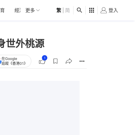
育
經濟
更多
01深圳
繁
觀點
|
简
健康
好食玩飛
登入
女
身世外桃源
1
在Google
追蹤《香港01》