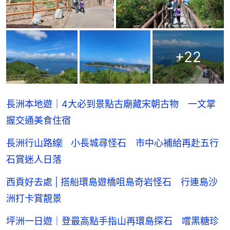
+
22
長洲本地遊｜4大必到景點古廟藏宋朝古物 一文掌
握交通美食住宿
長洲行山路線︳小長城尋怪石 市中心補給再赴五行
石賞迷人日落
西貢好去處 | 搭船環島遊橋咀島奇岩怪石 行連島沙
洲打卡賞靚景
坪洲一日遊｜登最高點手指山再環島探石 嚐黑糖珍