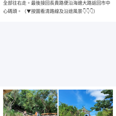
全部往右走。最後接回長貴路便沿海邊大路返回市中
心碼頭。（▼按圖看清路線及沿途風景👇👇👇）