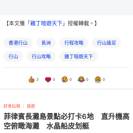
【本文獲「
雞丁暟遊天下
」授權轉載。】
香港行山
長洲
行程攻略
行山遠足
行山
行山攻略
雞丁暟遊天下
3
0
0
0
0
好食玩飛
旅遊
菲律賓長灘島景點必打卡6地 直升機高
空俯瞰海灘 水晶船皮划艇