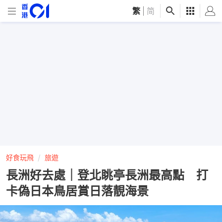
繁
|
简
好食玩飛
旅遊
長洲好去處｜登北眺亭長洲最高點 打
卡偽日本鳥居賞日落靚海景