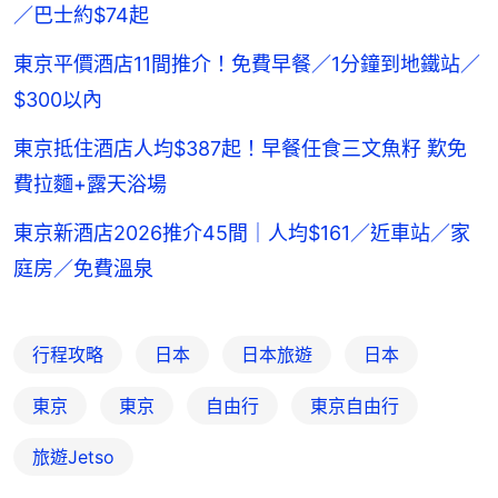
／巴士約$74起
東京平價酒店11間推介！免費早餐／1分鐘到地鐵站／
$300以內
東京抵住酒店人均$387起！早餐任食三文魚籽 歎免
費拉麵+露天浴場
東京新酒店2026推介45間｜人均$161／近車站／家
庭房／免費溫泉
行程攻略
日本
日本旅遊
日本
東京
東京
自由行
東京自由行
旅遊Jetso