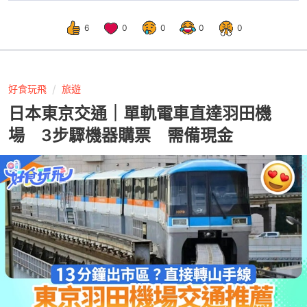
6
0
0
0
0
好食玩飛
旅遊
日本東京交通｜單軌電車直達羽田機
場 3步驟機器購票 需備現金