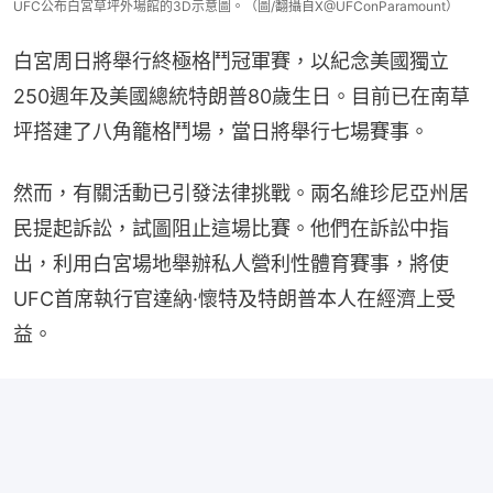
UFC公布白宮草坪外場館的3D示意圖。（圖/翻攝自X@UFConParamount）
白宮周日將舉行終極格鬥冠軍賽，以紀念美國獨立
250週年及美國總統特朗普80歲生日。目前已在南草
坪搭建了八角籠格鬥場，當日將舉行七場賽事。
然而，有關活動已引發法律挑戰。兩名維珍尼亞州居
民提起訴訟，試圖阻止這場比賽。他們在訴訟中指
出，利用白宮場地舉辦私人營利性體育賽事，將使
UFC首席執行官達納·懷特及特朗普本人在經濟上受
益。