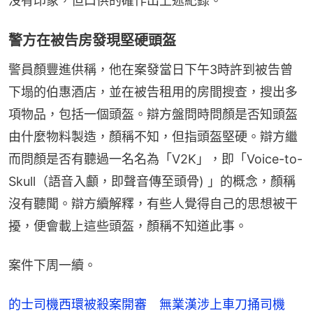
沒有印象，但口供的確作出上述紀錄。
警方在被告房發現堅硬頭盔
警員顏豐進供稱，他在案發當日下午3時許到被告曾
下塌的伯惠酒店，並在被告租用的房間搜查，搜出多
項物品，包括一個頭盔。辯方盤問時問顏是否知頭盔
由什麼物料製造，顏稱不知，但指頭盔堅硬。辯方繼
而問顏是否有聽過一名名為「V2K」，即「Voice-to-
Skull（語音入顱，即聲音傳至頭骨) 」的概念，顏稱
沒有聽聞。辯方續解釋，有些人覺得自己的思想被干
擾，便會載上這些頭盔，顏稱不知道此事。
案件下周一續。
的士司機西環被殺案開審 無業漢涉上車刀捅司機