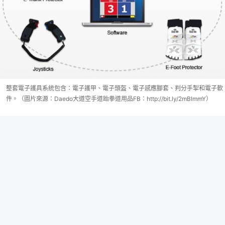
整套電子護具系統包含：電子護甲、電子頭盔、電子感應腳套、判分手掣和電子軟
件。（圖片來源：Daedo大道空手道跆拳道用品FB：http://bit.ly/2mBImmY）