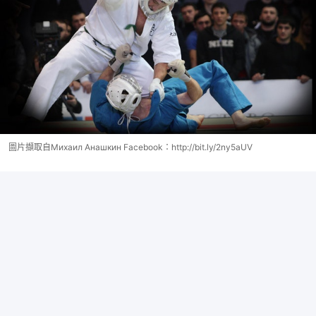
圖片擷取自Михаил Анашкин Facebook：http://bit.ly/2ny5aUV