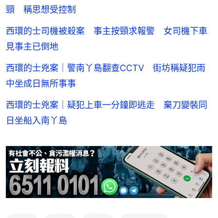
頸 稱思想受控制
西環的士司機被殺案 事主按頸求報警 女司機下車
見事主已倒地
西環的士兇案｜警南丫島翻查CCTV 街坊稱疑犯雨
中坐成日無所事事
西環的士兇案｜疑犯上車一分鐘即逃走 棄刀變裝同
日坐船入南丫島