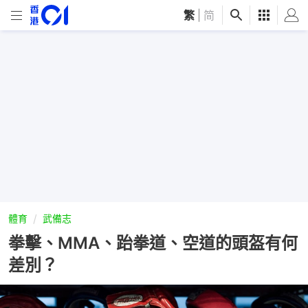
繁
|
简
體育
武備志
拳擊、MMA、跆拳道、空道的頭盔有何
差別？