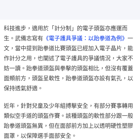
科技進步，適用於「計分制」的電子頭盔亦應運而
生。武備志寫有
《電子護具爭議：以跆拳道為例》
一
文，當中提到跆拳道比賽頭盔已經加入電子晶片，能
作計分之用，也闡述了電子護具的爭議情況，大家不
妨一讀。跆拳道頭盔與拳擊的頭盔相比，但沒有覆蓋
面頰前方，頭盔呈軟性，跆拳道頭盔亦設有氣孔，以
保持透氣舒適。
近年，針對兒童及少年組搏擊安全，有部分賽事轉用
類似空手道的頭盔作賽。該種頭盔的軟性部分跟一般
跆拳道頭盔無異，但在面部前方加上以透明硬性塑膠
面罩，以保障選手面部安全。