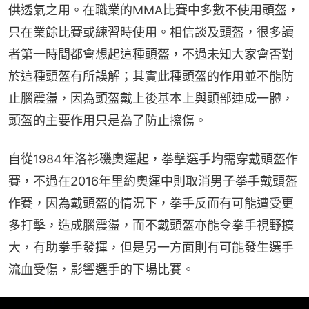
供透氣之用。在職業的MMA比賽中多數不使用頭盔，
只在業餘比賽或練習時使用。相信談及頭盔，很多讀
者第一時間都會想起這種頭盔，不過未知大家會否對
於這種頭盔有所誤解；其實此種頭盔的作用並不能防
止腦震盪，因為頭盔戴上後基本上與頭部連成一體，
頭盔的主要作用只是為了防止擦傷。
自從1984年洛衫磯奧運起，拳擊選手均需穿戴頭盔作
賽，不過在2016年里約奧運中則取消男子拳手戴頭盔
作賽，因為戴頭盔的情況下，拳手反而有可能遭受更
多打擊，造成腦震盪，而不戴頭盔亦能令拳手視野擴
大，有助拳手發揮，但是另一方面則有可能發生選手
流血受傷，影響選手的下場比賽。