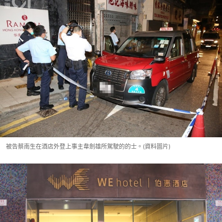
被告蔡南生在酒店外登上事主韋劍雄所駕駛的的士。(資料圖片)