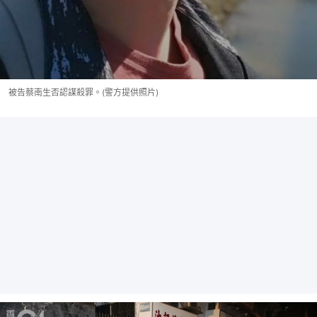
被告蔡南生否認謀殺罪。(警方提供照片)