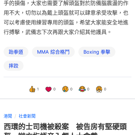
手的損傷，大家也需要了解頭盔對於防備腦震盪的作
用不大，切勿以為戴上頭盔就可以肆意承受攻擊，也
可以考慮使用練習專用的頭盔，希望大家能安全地進
行搏擊，武備志下次再跟大家介紹其他護具。
跆拳道
MMA 綜合格鬥
Boxing 拳擊
摔跤
1
0
0
0
0
港聞
社會新聞
西環的士司機被殺案 被告房有堅硬頭