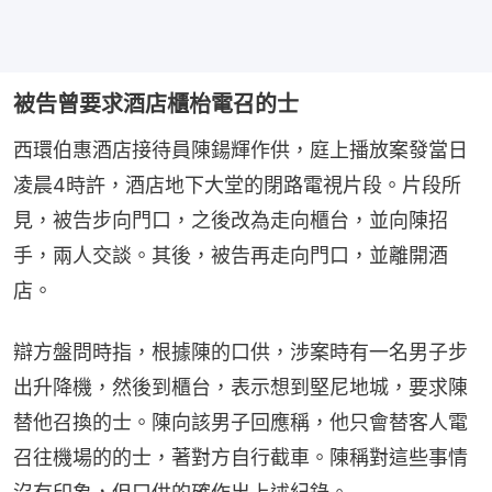
被告曾要求酒店櫃枱電召的士
西環伯惠酒店接待員陳鍚輝作供，庭上播放案發當日
凌晨4時許，酒店地下大堂的閉路電視片段。片段所
見，被告步向門口，之後改為走向櫃台，並向陳招
手，兩人交談。其後，被告再走向門口，並離開酒
店。
辯方盤問時指，根據陳的口供，涉案時有一名男子步
出升降機，然後到櫃台，表示想到堅尼地城，要求陳
替他召換的士。陳向該男子回應稱，他只會替客人電
召往機場的的士，著對方自行截車。陳稱對這些事情