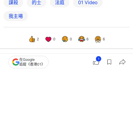
謀殺
的士
法庭
01 Video
我主場
2
0
0
6
6
1
在Google
追蹤《香港01》
港聞
突發
港鐵MMA．有片｜2男當眾纏鬥扯髮勾
頸 和事佬勸架：唔好打