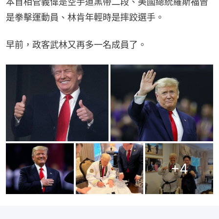
本首相菅義偉是空手道黑帶二段、美國總統羅斯福曾
是拳擊運動員、林肯年輕時是摔跤選手。
早前，政客武林又再多一名成員了。
+
4