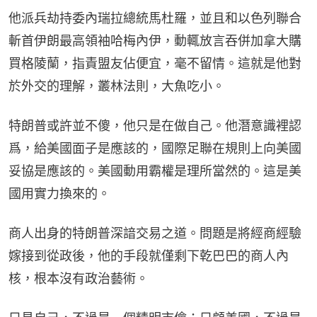
他派兵劫持委內瑞拉總統馬杜羅，並且和以色列聯合
斬首伊朗最高領袖哈梅內伊，動輒放言吞併加拿大購
買格陵蘭，指責盟友佔便宜，毫不留情。這就是他對
於外交的理解，叢林法則，大魚吃小。
特朗普或許並不傻，他只是在做自己。他潛意識裡認
爲，給美國面子是應該的，國際足聯在規則上向美國
妥協是應該的。美國動用霸權是理所當然的。這是美
國用實力換來的。
商人出身的特朗普深諳交易之道。問題是將經商經驗
嫁接到從政後，他的手段就僅剩下乾巴巴的商人內
核，根本沒有政治藝術。