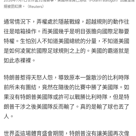
2026年7月1日世界盃32強賽事，美國隊球員巴洛根（Folarin Balogun）因嚴重違
規被罰紅牌。（Reuters）
通常情況下，弄權處於隱蔽戰線，超越規則的動作往
往是暗箱操作。而美國幾乎是明目張膽向國際足聯要
特權。生怕別人不知道美國總統的分量，不知道美國
是如何凌駕於國際足球規則之上的。美國的霸道就是
如此赤裸裸。
特朗普惹得天怒人怨，導致原本一盤散沙的比利時隊
前所未有團結，竟然在隨後的比賽中勝了美國隊。如
果沒有特朗普美國隊或許可以戰勝比利時隊，但是特
朗普干涉之後美國隊反而輸了。真的是輸了球也丟了
人。
世界盃這場體育盛會期間，特朗普沒有讓美國再次偉