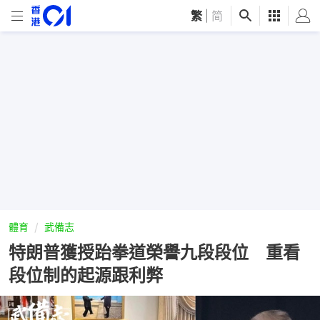
繁
|
简
體育
武備志
特朗普獲授跆拳道榮譽九段段位 重看
段位制的起源跟利弊