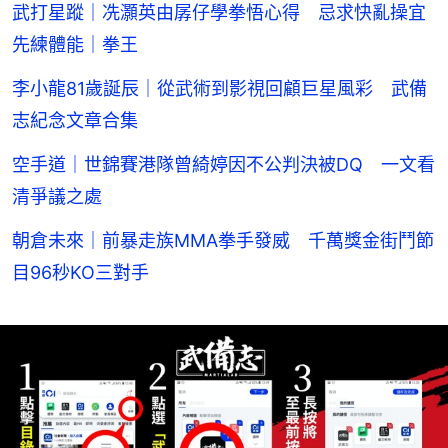
武打星蹤｜冼灝英由孱仔學拳悟心得 忌求快亂操宜
先練體能｜拳王
李小龍81歲誕辰｜從武術到影視回顧巨星風彩 武備
志紀念文章合集
空手道｜世錦賽港隊曾綺婷因不公判決被DQ 一文看
清爭議之處
朝倉未來｜前暴走族MMA拳手發威 千萬獎金街鬥節
目96秒KO三對手