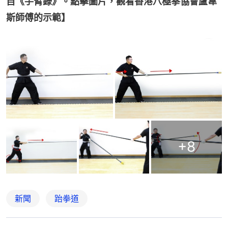
自《手臂錄》。點擊圖片，觀看香港八極拳協會盧韋
斯師傅的示範】
+
8
新聞
跆拳道