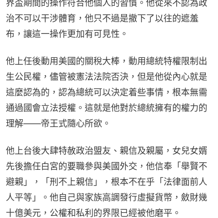
界盃期間的操作符合他個人的習慣。他從來不認為政
治不可以干涉體育，他只不過是撤下了以往的遮羞
布，讓這一操作更加有可見性。
他上任後動用美國的關稅大棒，動用總統特權限制出
生公民權，儘管被憲法法院否決，但是他從內心就是
這麼認為的，認為總統可以決定着些事情，根本無需
通過國會立法授權。這就是他對於總統擁有的權力的
理解——帝王式隨心所欲。
他上台後大肆特赦政治盟友、親信及親屬，女兒女婿
先後擔任白宮的要職參與美國外交，他信奉「舉賢不
避親」，「刑不上親信」，根本不在乎「法律面前人
人平等」。他自己與家族高調發行虛擬貨幣，斂財幾
十億美元，公權和私利的界限已經被他磨平。