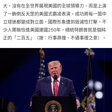
大，沒有在全世界展現美國的全球領導力，而是上演
了一齣倒反天罡的美國式霸凌表演，成功將每一箇中
立球迷都變成對立面，國際形象遭到毀滅性打擊。不
少人揶揄恰逢美國建國250年，總統特朗普就是個純
正的「二百五」（按：行事莽撞、不通事理之意）。