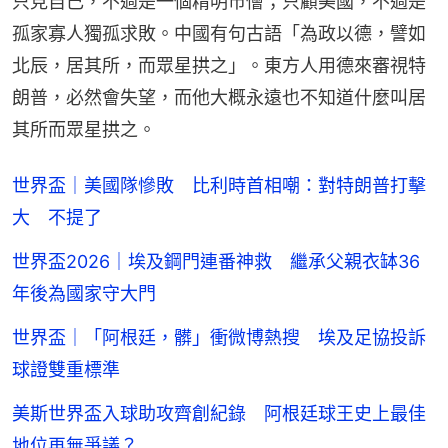
只見自己，不過是一個精明市儈；只顧美國，不過是
孤家寡人獨孤求敗。中國有句古語「為政以德，譬如
北辰，居其所，而眾星拱之」。東方人用德來審視特
朗普，必然會失望，而他大概永遠也不知道什麼叫居
其所而眾星拱之。
世界盃｜美國隊慘敗 比利時首相嘲：對特朗普打擊
大 不提了
世界盃2026｜埃及鋼門連番神救 繼承父親衣缽36
年後為國家守大門
世界盃｜「阿根廷，髒」衝微博熱搜 埃及足協投訴
球證雙重標準
美斯世界盃入球助攻齊創紀錄 阿根廷球王史上最佳
地位再無爭議？