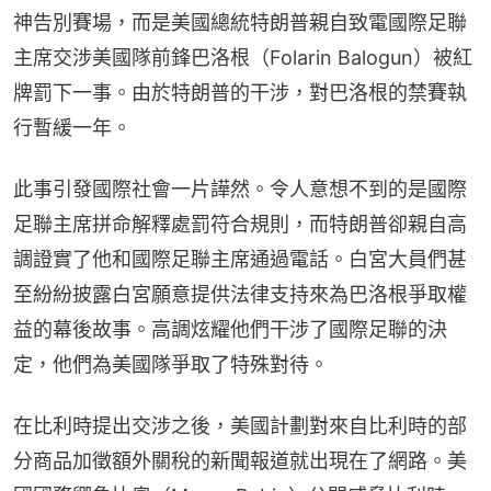
神告別賽場，而是美國總統特朗普親自致電國際足聯
主席交涉美國隊前鋒巴洛根（Folarin Balogun）被紅
牌罰下一事。由於特朗普的干涉，對巴洛根的禁賽執
行暫緩一年。
此事引發國際社會一片譁然。令人意想不到的是國際
足聯主席拼命解釋處罰符合規則，而特朗普卻親自高
調證實了他和國際足聯主席通過電話。白宮大員們甚
至紛紛披露白宮願意提供法律支持來為巴洛根爭取權
益的幕後故事。高調炫耀他們干涉了國際足聯的決
定，他們為美國隊爭取了特殊對待。
在比利時提出交涉之後，美國計劃對來自比利時的部
分商品加徵額外關稅的新聞報道就出現在了網路。美