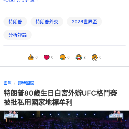
特朗普
特朗普外交
2026世界盃
分析評論
6
0
0
2
0
國際
即時國際
特朗普80歲生日白宮外辦UFC格鬥賽
被批私用國家地標牟利