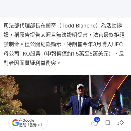
司法部代理部長布蘭奇（Todd Blanche）為活動辯
護，稱原告提告太遲且無法證明受害，法官最終拒絕
禁制令。但公開紀錄顯示，特朗普今年3月購入UFC
母公司TKO股票（申報價值約1.5萬至5萬美元），反
對者因而質疑利益衝突。
12
在Google
追蹤《香港01》