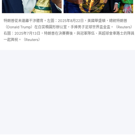
特朗普從未遠離干涉體育。左圖：2025年8月22日，美國華盛頓，總統特朗普
（Donald Trump）在白宮橢圓形辦公室，手捧男子足球世界盃金盃。（Reuters）
右圖：2025年7月13日，特朗普在決賽賽後，與冠軍隊伍、英超球會車路士的隊員
一起興祝。（Reuters）