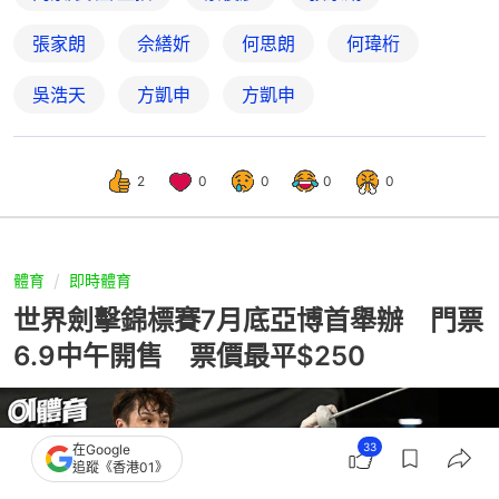
張家朗
佘繕妡
何思朗
何瑋桁
吳浩天
方凱申
方凱申
2
0
0
0
0
體育
即時體育
世界劍擊錦標賽7月底亞博首舉辦 門票
6.9中午開售 票價最平$250
33
在Google
追蹤《香港01》