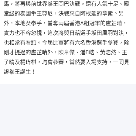
馬，將再與前世界拳王岡巴決戰。還有人氣十足、殿
堂級的泰國拳王尊尼，決戰來自阿根延的拿素。另
外，本地女拳手，曾奪兩屆香港A組冠軍的盧芷晴，
實力也不容忽視，這次將與日藉選手坂田風羽對決，
也相當有看頭。今屆比賽將有六名香港選手參賽，除
剛才提過的盧芷晴外，陳韋傑、潘𦳵峼、黃浩然、王
子晴及楊瑋棋，均會參賽，當然要入場支持，一同見
證拳王誕生！