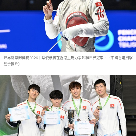
世界劍擊錦標賽2026｜蔡俊彥將在香港主場力爭蟬聯世界冠軍。（中國香港劍擊
總會圖片）