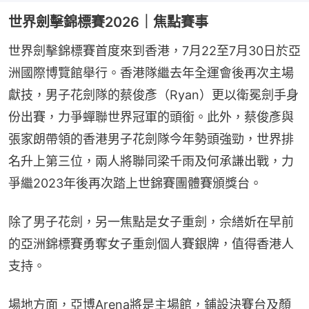
世界劍擊錦標賽2026｜焦點賽事
世界劍擊錦標賽首度來到香港，7月22至7月30日於亞
洲國際博覽館舉行。香港隊繼去年全運會後再次主場
獻技，男子花劍隊的蔡俊彥（Ryan）更以衛冕劍手身
份出賽，力爭蟬聯世界冠軍的頭銜。此外，蔡俊彥與
張家朗帶領的香港男子花劍隊今年勢頭強勁，世界排
名升上第三位，兩人將聯同梁千雨及何承謙出戰，力
爭繼2023年後再次踏上世錦賽團體賽頒獎台。
除了男子花劍，另一焦點是女子重劍，佘繕妡在早前
的亞洲錦標賽勇奪女子重劍個人賽銀牌，值得香港人
支持。
場地方面，亞博Arena將是主場館，鋪設決賽台及顏