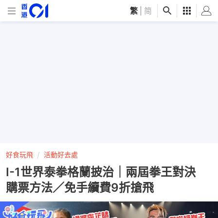
繁
|
简
好食玩飛
活動好去處
I-1世界泰拳格蘭披治｜兩屆拳王對決
購票方法／免手續費9折搶飛