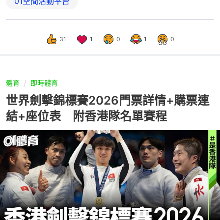
01空間活動平台
31
1
0
1
0
體育
即時體育
世界劍擊錦標賽2026門票詳情+購票連
結+座位表 附香港隊名單賽程