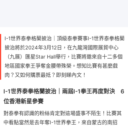
I-1世界泰拳格蘭披治｜頂級泰拳賽事I-1世界泰拳格蘭
披治將於2024年3月12日，在九龍灣國際展貿中心
（九展）匯星Star Hall舉行，比賽將邀來自十二多個
地區國家拳王爭奪金腰帶殊榮。想知比賽有甚麼戲
肉？又如何購票最抵？即刻睇內文！
I-1世界泰拳格蘭披治｜兩屆I-1拳王再度對決 6
位香港新星參賽
對泰拳有認識的粉絲肯定對這場盛事不陌生！比賽其
中看點當然是去年奪I-1世界拳王，來自蒙古的南招