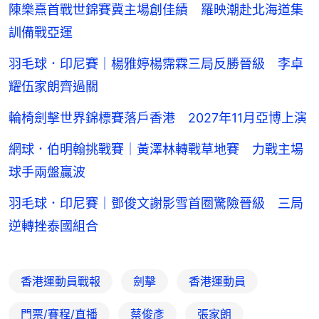
陳樂熹首戰世錦賽冀主場創佳績 羅映潮赴北海道集
訓備戰亞運
羽毛球．印尼賽｜楊雅婷楊霈霖三局反勝晉級 李卓
耀伍家朗齊過關
輪椅劍擊世界錦標賽落戶香港 2027年11月亞博上演
網球．伯明翰挑戰賽｜黃澤林轉戰草地賽 力戰主場
球手兩盤贏波
羽毛球．印尼賽｜鄧俊文謝影雪首圈驚險晉級 三局
逆轉挫泰國組合
香港運動員戰報
劍擊
香港運動員
門票/賽程/直播
蔡俊彥
張家朗