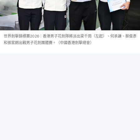
世界劍擊錦標賽2026｜香港男子花劍隊將派出梁千雨（左起）、何承謙、蔡俊彥
和張家朗出戰男子花劍團體賽。（中國香港劍擊總會）