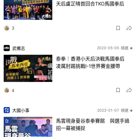
天后盧芷晴首回合TKO馬國拳后
3
武備志
2023-05-05
精選 ★
泰拳｜香港小天后決戰馬國拳后
凌厲肘踢挑戰I-1世界賽金腰帶
4
大國小事
2023-01-07
精選 ★
馬雲現身曼谷泰拳賽館 與選手過
招一幕被捕捉