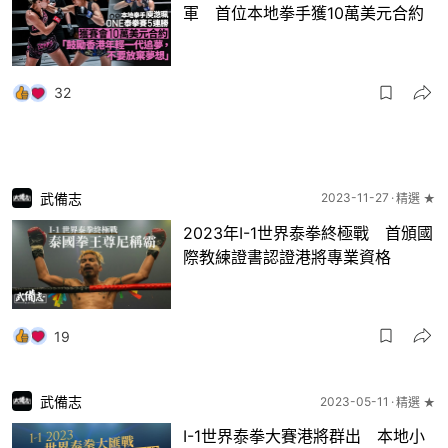
軍 首位本地拳手獲10萬美元合約
32
武備志
2023-11-27
精選 ★
2023年I-1世界泰拳終極戰 首頒國
際教練證書認證港將專業資格
19
武備志
2023-05-11
精選 ★
I-1世界泰拳大賽港將群出 本地小