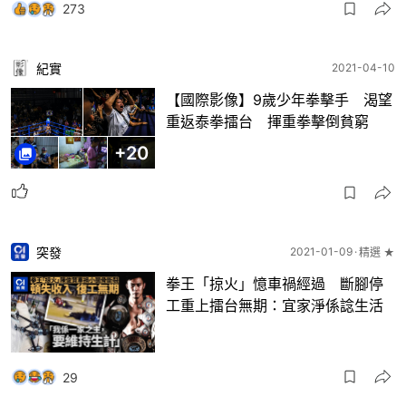
273
紀實
2021-04-10
【國際影像】9歲少年拳擊手 渴望
重返泰拳擂台 揮重拳擊倒貧窮
+
20
突發
2021-01-09
精選 ★
拳王「掠火」憶車禍經過 斷腳停
工重上擂台無期：宜家淨係諗生活
29