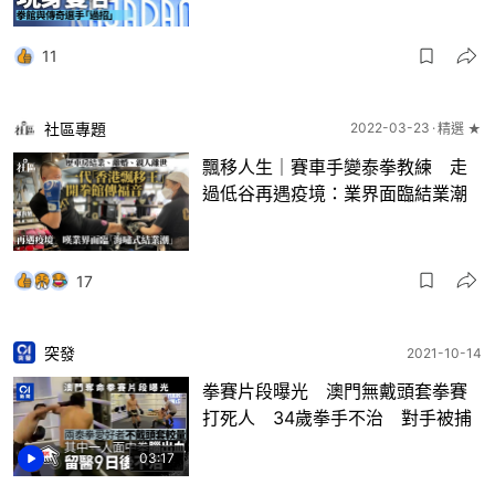
11
社區專題
2022-03-23
精選 ★
飄移人生｜賽車手變泰拳教練 走
過低谷再遇疫境：業界面臨結業潮
17
突發
2021-10-14
拳賽片段曝光 澳門無戴頭套拳賽
打死人 34歲拳手不治 對手被捕
03:17