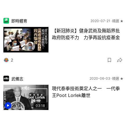
即時體育
2020-07-21
精選 ★
【新冠肺炎】健身武術及舞蹈界批
政府防疫不力 力爭再設抗疫基金
2
武備志
2020-06-03
精選 ★
現代泰拳技術奠定人之一 一代拳
王Poot Lorlek離世
03:18
1