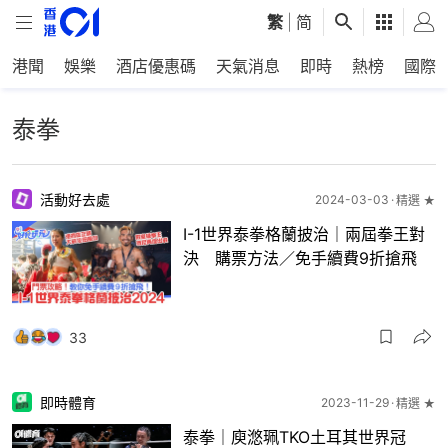
繁
|
简
港聞
娛樂
酒店優惠碼
天氣消息
即時
熱榜
國際
泰拳
活動好去處
2024-03-03
精選 ★
I-1世界泰拳格蘭披治｜兩屆拳王對
決 購票方法／免手續費9折搶飛
33
即時體育
2023-11-29
精選 ★
泰拳｜庾滺珮TKO土耳其世界冠