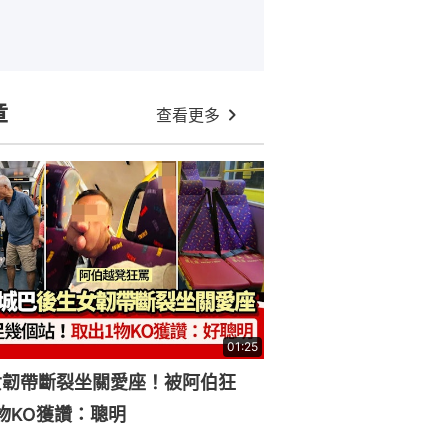
章
查看更多
01:25
女韌帶斷裂坐關愛座！被阿伯狂
物KO獲讚：聰明