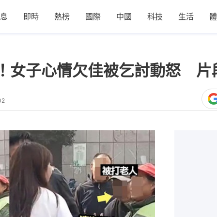
息
即時
熱榜
國際
中國
科技
生活
體
！女子心情欠佳被乞討動怒 片
02