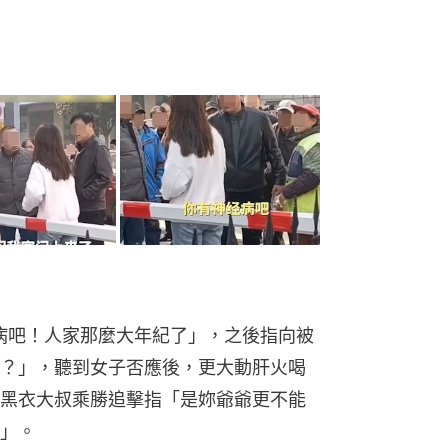
病吧！人家那麼大年紀了」，之後指向被
？」，聽到女子否應後，更大動肝火喝
黑衣大叔乘勝追擊指「是妳爺爺更不能
」。