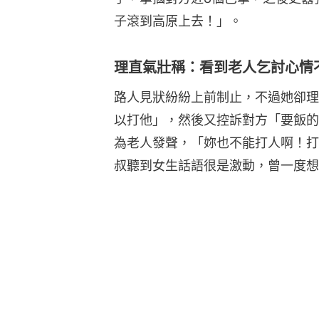
子滾到高原上去！」。
理直氣壯稱：看到老人乞討心情
路人見狀紛紛上前制止，不過她卻理
以打他」，然後又控訴對方「要飯的
為老人發聲，「妳也不能打人啊！打
叔聽到女生話語很是激動，曾一度想