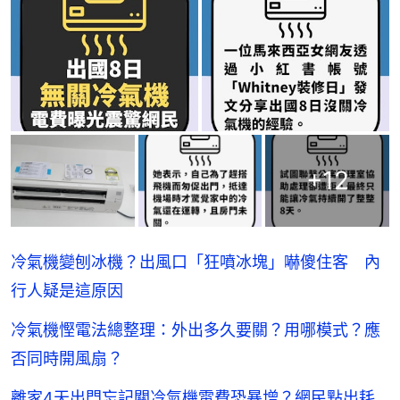
+
12
冷氣機變刨冰機？出風口「狂噴冰塊」嚇傻住客 內
行人疑是這原因
冷氣機慳電法總整理：外出多久要關？用哪模式？應
否同時開風扇？
離家4天出門忘記關冷氣機電費恐暴增？網民點出耗