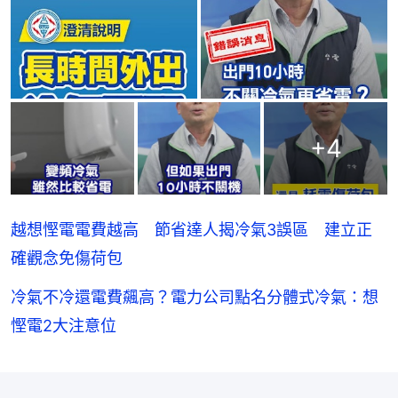
+
4
越想慳電電費越高 節省達人揭冷氣3誤區 建立正
確觀念免傷荷包
冷氣不冷還電費飆高？電力公司點名分體式冷氣：想
慳電2大注意位