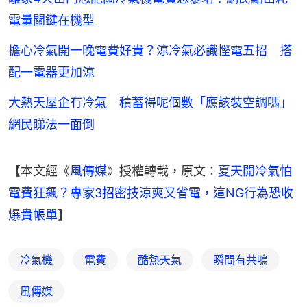
電量關鍵在機型
擔心冷氣開一晚電費好貴？涼冷氣必識慳電五招 搭
配一電器更加涼
大熱天屋企冇冷氣 積蓄得呢個數「應該裝空調嗎」
網民睇法一面倒
【本文經《
風傳媒
》授權轉載，原文：
夏天開冷氣怕
電費狂飆？專家3招密技涼爽又省電，這NG行為恐收
爆貴帳單
】
冷氣機
電費
酷熱天氣
瞬間有共鳴
風傳媒