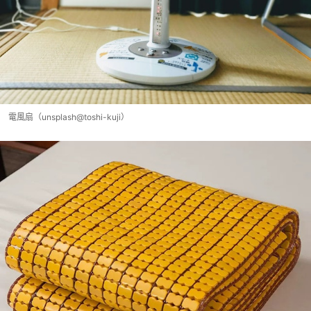
電風扇（unsplash@toshi-kuji）