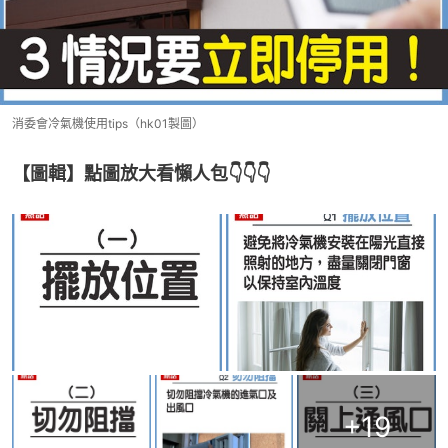
消委會冷氣機使用tips（hk01製圖）
【圖輯】點圖放大看懶人包👇👇👇
+
19