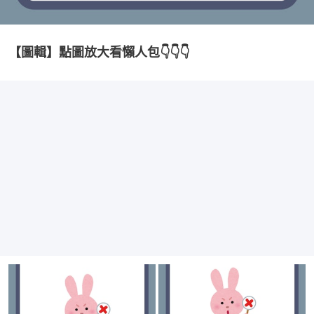
【圖輯】點圖放大看懶人包👇👇👇