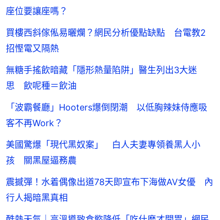
座位要讓座嗎？
買樓西斜傢俬易曬爛？網民分析優點缺點 台電教2
招慳電又隔熱
無糖手搖飲暗藏「隱形熱量陷阱」醫生列出3大迷
思 飲呢種＝飲油
「波霸餐廳」Hooters爆倒閉潮 以低胸辣妹侍應吸
客不再Work？
美國驚爆「現代黑奴案」 白人夫妻專領養黑人小
孩 關黑屋逼務農
震撼彈！水着偶像出道78天即宣布下海做AV女優 內
行人揭暗黑真相
酷熱天氣｜高溫導致食慾降低「吃什麼才開胃」網民