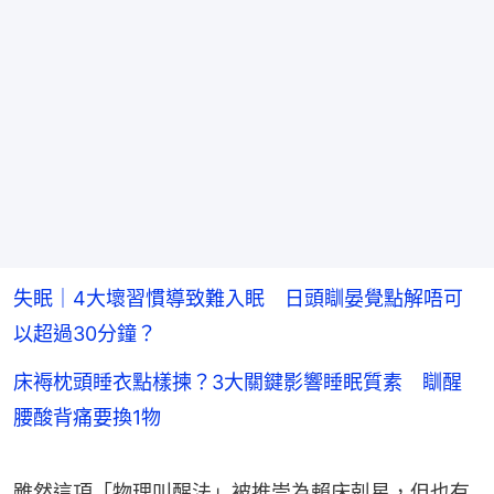
失眠｜4大壞習慣導致難入眠 日頭瞓晏覺點解唔可
以超過30分鐘？
床褥枕頭睡衣點樣揀？3大關鍵影響睡眠質素 瞓醒
腰酸背痛要換1物
雖然這項「物理叫醒法」被推崇為賴床剋星，但也有