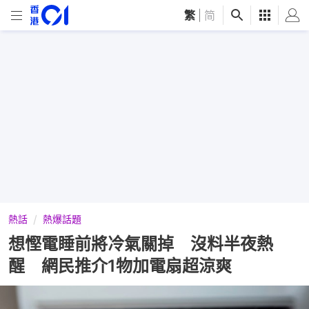
繁
|
简
熱話
熱爆話題
想慳電睡前將冷氣關掉 沒料半夜熱
醒 網民推介1物加電扇超涼爽