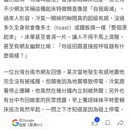
不少網友笑稱這種起床特徵簡直像是「自我毀滅」。
過來人形容，冷氣一關掉的瞬間真的超級有感，沒過
多久全身就會像多士（toast）或鐵板燒一樣「整個燙
起來」，床單甚至會濕一片，讓人不得不馬上清醒。
甚至有網友幽默比喻：「你這招跟直接拔呼吸器有什
麼兩樣？」
一位台灣台南市網友回憶，某次當地發生有感地震他
完全沒有被搖醒，但隨後因為地震導致停電、冷氣跟
著停止運轉，他竟然在幾分鐘內立刻被熱醒；另外也
有台中市回娘家的民眾透露，早上驚訝妹妹平時愛賴
床這次竟然早起，一問之下才知道是因為碰上停電，
直接被33度的室內高溫「熱到爆氣」逼迫起床。
2
在Google
追蹤《香港01》