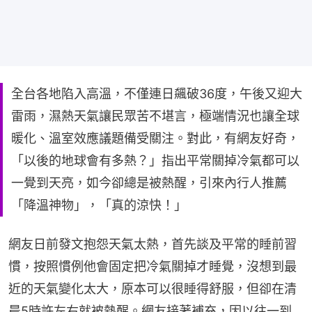
全台各地陷入高溫，不僅連日飆破36度，午後又迎大
雷雨，濕熱天氣讓民眾苦不堪言，極端情況也讓全球
暖化、溫室效應議題備受關注。對此，有網友好奇，
「以後的地球會有多熱？」指出平常關掉冷氣都可以
一覺到天亮，如今卻總是被熱醒，引來內行人推薦
「降溫神物」，「真的涼快！」
網友日前發文抱怨天氣太熱，首先談及平常的睡前習
慣，按照慣例他會固定把冷氣關掉才睡覺，沒想到最
近的天氣變化太大，原本可以很睡得舒服，但卻在清
晨5時許左右就被熱醒。網友接著補充，因以往一到