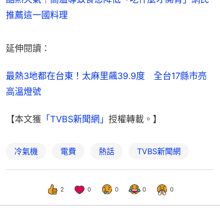
推薦這一國料理
延伸閱讀：
最熱3地都在台東！太麻里飆39.9度　全台17縣市亮
高溫燈號
【本文獲
「TVBS新聞網」
授權轉載。】
冷氣機
電費
熱話
TVBS新聞網
2
0
0
0
0