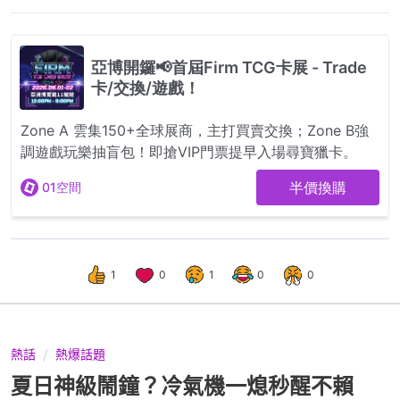
1
0
1
0
0
熱話
熱爆話題
夏日神級鬧鐘？冷氣機一熄秒醒不賴