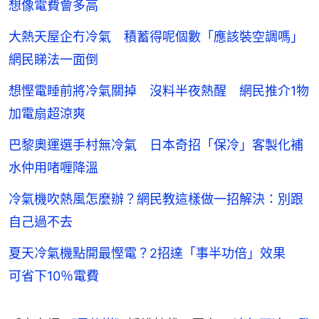
想像電費會多高
大熱天屋企冇冷氣 積蓄得呢個數「應該裝空調嗎」
網民睇法一面倒
想慳電睡前將冷氣關掉 沒料半夜熱醒 網民推介1物
加電扇超涼爽
巴黎奧運選手村無冷氣 日本奇招「保冷」客製化補
水仲用啫喱降溫
冷氣機吹熱風怎麼辦？網民教這樣做一招解決：別跟
自己過不去
夏天冷氣機點開最慳電？2招達「事半功倍」效果
可省下10％電費