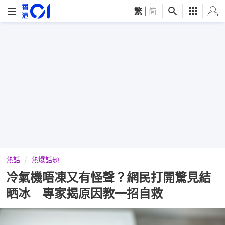
繁
|
简
熱話
熱爆話題
冷氣機唔凍又有怪聲？網民打開驚見結
晒冰 專家揭原因教一招自救