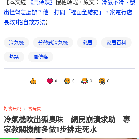
【本文經
 《風傳媒》
授權轉載，原文： 
冷氣不冷、發
出怪聲怎麼辦？他一打開「裡面全結霜」，家電行店
長教1招自救方法
】
冷氣機
分體式冷氣機
家居
家居百科
熱話
風傳媒
1
0
0
0
0
好食玩飛
食玩買
冷氣機吹出狐臭味 網民崩潰求助 專
家教關機前多做1步排走死水