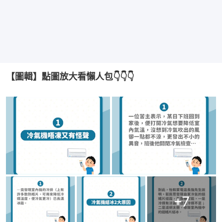
【圖輯】點圖放大看懶人包👇👇👇
+
7