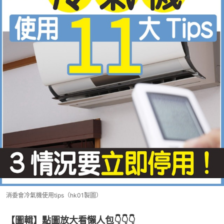
消委會冷氣機使用tips（hk01製圖）
【圖輯】點圖放大看懶人包👇👇👇