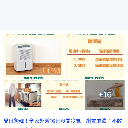
+
16
夏日驚魂！全家外遊16日沒關冷氣 網友崩潰：不敢