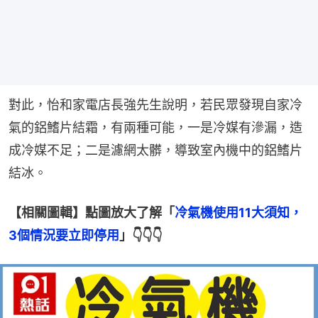
對此，怡和家電店長強先生說明，若民眾發現自家冷
氣的鋁鰭片結霜，有兩種可能，一是冷媒有滲漏，造
成冷媒不足；二是濾網太髒，導致室內機中的鋁鰭片
結冰。
【相關圖輯】點圖放大了解「
冷氣機使用11大須知，
3個情況要立即停用
」👇👇👇