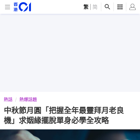
繁
|
简
熱話
熱爆話題
中秋節月圓「把握全年最靈拜月老良
機」求姻緣擺脫單身必學全攻略