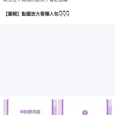
【圖輯】點圖放大看懶人包👇👇👇