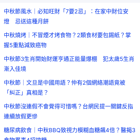
中秋節風水｜必知旺財「7要2忌」：在家中財位安
燈 忌送這種月餅
中秋燒烤｜不冒煙才烤食物？2類食材要包錫紙？掌
握5重點減致癌物
中秋節3生肖開始財運亨通正能量爆棚 犯太歲5生肖
漸入佳境
中秋節｜文旦是中國用語？仲有2個網絡潮語竟被
「糾正」真相是？
中秋節沒連假不會覺得可惜嗎？台網民提一關鍵反指
連續放假更慘
糖尿病飲食｜中秋BBQ致視力模糊血糖飆4倍？醫揭3