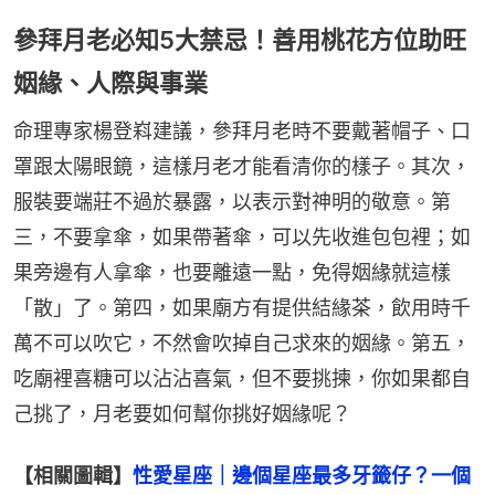
參拜月老必知5大禁忌！善用桃花方位助旺
姻緣、人際與事業
命理專家楊登嵙建議，參拜月老時不要戴著帽子、口
罩跟太陽眼鏡，這樣月老才能看清你的樣子。其次，
服裝要端莊不過於暴露，以表示對神明的敬意。第
三，不要拿傘，如果帶著傘，可以先收進包包裡；如
果旁邊有人拿傘，也要離遠一點，免得姻緣就這樣
「散」了。第四，如果廟方有提供結緣茶，飲用時千
萬不可以吹它，不然會吹掉自己求來的姻緣。第五，
吃廟裡喜糖可以沾沾喜氣，但不要挑揀，你如果都自
己挑了，月老要如何幫你挑好姻緣呢？
【相關圖輯】
性愛星座｜邊個星座最多牙籤仔？一個