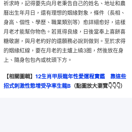
祈求時，記得要先向月老秉告自己的姓名、地址和農
曆出生年月日，還有理想的姻緣對象，條件（長相、
身高、個性、學歷、職業類別等）愈詳細愈好，這樣
月老才能幫你物色。若覓得良緣，日後當奉上喜餅喜
糖敬謝，與月老約好的還願務必說到做到。至於求得
的姻緣紅線，要在月老的主爐上繞3圈，然後放在身
上、隨身包包內或枕頭下方。
【相關圖輯】
12生肖甲辰龍年性愛運程寶鑑　靠這些
招式刺激性慾增受孕率生龍B
（點圖放大瀏覽👇👇👇）