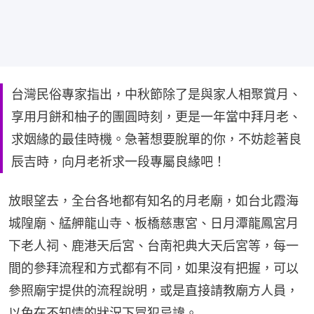
台灣民俗專家指出，中秋節除了是與家人相聚賞月、
享用月餅和柚子的團圓時刻，更是一年當中拜月老、
求姻緣的最佳時機。急著想要脫單的你，不妨趁著良
辰吉時，向月老祈求一段專屬良緣吧！
放眼望去，全台各地都有知名的月老廟，如台北霞海
城隍廟、艋舺龍山寺、板橋慈惠宮、日月潭龍鳳宮月
下老人祠、鹿港天后宮、台南祀典大天后宮等，每一
間的參拜流程和方式都有不同，如果沒有把握，可以
參照廟宇提供的流程說明，或是直接請教廟方人員，
以免在不知情的狀況下冒犯忌諱。