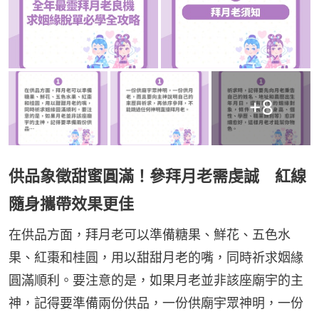
+
8
供品象徵甜蜜圓滿！參拜月老需虔誠 紅線
隨身攜帶效果更佳
在供品方面，拜月老可以準備糖果、鮮花、五色水
果、紅棗和桂圓，用以甜甜月老的嘴，同時祈求姻緣
圓滿順利。要注意的是，如果月老並非該座廟宇的主
神，記得要準備兩份供品，一份供廟宇眾神明，一份