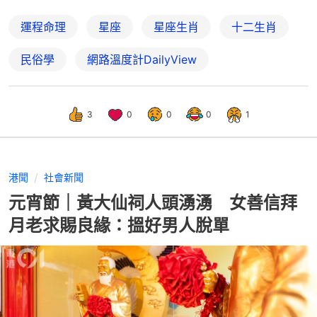
運程命理
星座
星座生肖
十二生肖
民俗學
網路溫度計DailyView
3
0
0
0
1
港聞
社會新聞
元宵節｜黃大仙祠人頭湧湧 女善信拜
月老求賜良緣：搵好男人脫單