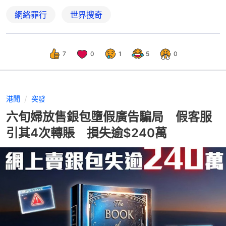
網絡罪行
世界搜奇
7
0
1
5
0
港聞
突發
六旬婦放售銀包墮假廣告騙局 假客服
引其4次轉賬 損失逾$240萬