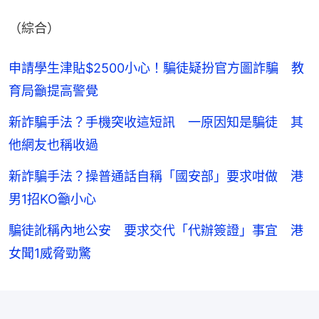
（綜合）
申請學生津貼$2500小心！騙徒疑扮官方圖詐騙 教
育局籲提高警覺
新詐騙手法？手機突收這短訊 一原因知是騙徒 其
他網友也稱收過
新詐騙手法？操普通話自稱「國安部」要求咁做 港
男1招KO籲小心
騙徒訛稱內地公安 要求交代「代辦簽證」事宜 港
女聞1威脅勁驚