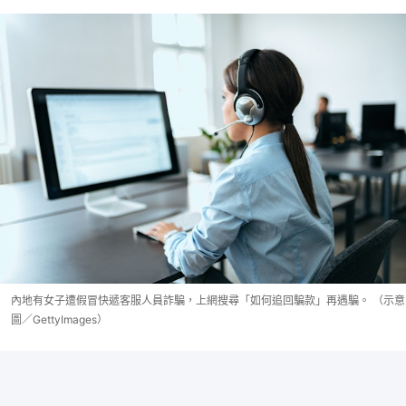
內地有女子遭假冒快遞客服人員詐騙，上網搜尋「如何追回騙款」再遇騙。 （示意
圖／GettyImages）