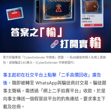
警方防騙專頁「CyberDefender 守網者 」透露，一名68歲退休婦人在網上賣銀
包，卻被騙走240萬元。(CyberDefender 守網者 圖片)
事主起初在社交平台上點擊「二手高價回收」廣告
後，
隨即被轉至 WhatsApp與騙徒商討交易。騙徒跟
事主聲稱，需透過「網上二手拍賣平台」收款，於是
向事主傳送一個假冒該平台的釣魚連結，要求事主下
載及註冊。