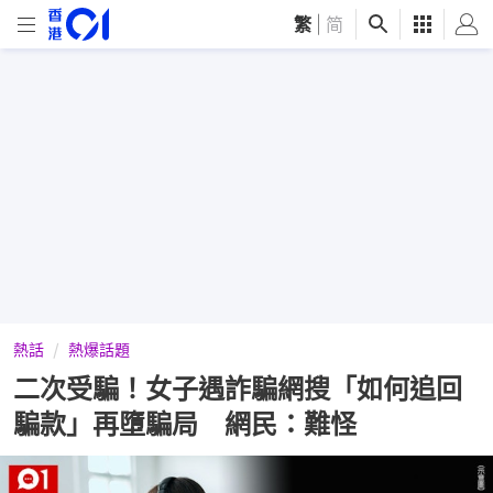
繁
|
简
熱話
熱爆話題
二次受騙！女子遇詐騙網搜「如何追回
騙款」再墮騙局 網民：難怪