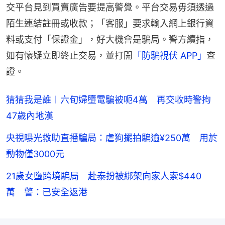
交平台見到買賣廣告要提高警覺。平台交易毋須透過
陌生連結註冊或收款；「客服」要求輸入網上銀行資
料或支付「保證金」，好大機會是騙局。警方續指，
如有懷疑立即終止交易，並打開
「防騙視伏 APP」
查
證。
猜猜我是誰︱六旬婦墮電騙被呃4萬 再交收時警拘
47歲內地漢
央視曝光救助直播騙局：虐狗擺拍騙逾¥250萬 用於
動物僅3000元
21歲女墮跨境騙局 赴泰扮被綁架向家人索$440
萬 警：已安全返港