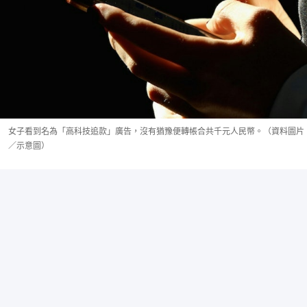
女子看到名為「高科技追款」廣告，沒有猶豫便轉帳合共千元人民幣。（資料圖片
／示意圖）