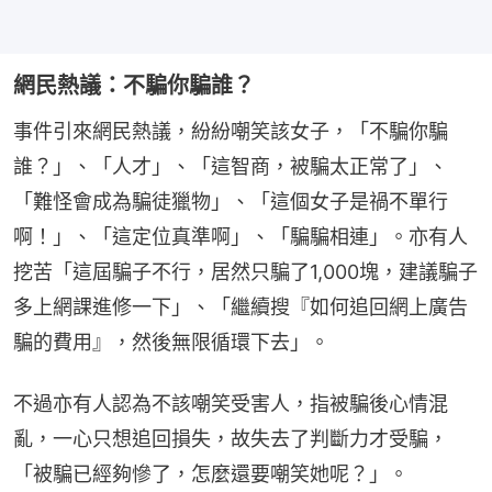
網民熱議：不騙你騙誰？
事件引來網民熱議，紛紛嘲笑該女子，「不騙你騙
誰？」、「人才」、「這智商，被騙太正常了」、
「難怪會成為騙徒獵物」、「這個女子是禍不單行
啊！」、「這定位真準啊」、「騙騙相連」。亦有人
挖苦「這屆騙子不行，居然只騙了1,000塊，建議騙子
多上網課進修一下」、「繼續搜『如何追回網上廣告
騙的費用』，然後無限循環下去」。
不過亦有人認為不該嘲笑受害人，指被騙後心情混
亂，一心只想追回損失，故失去了判斷力才受騙，
「被騙已經夠慘了，怎麼還要嘲笑她呢？」。