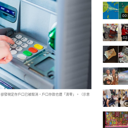
00
02
日卻發現定存戶口已被取消，戶口存款也遭「清零」。（示意