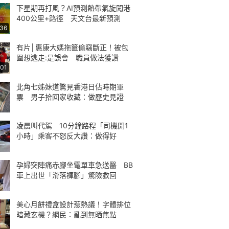
下星期再打風？AI預測熱帶氣旋闖港
400公里+路徑 天文台最新預測
:36
有片│惠康大媽拖篋偷竊斷正！被包
圍想逃走:是誤會 職員做法獲讚
:01
北角七姊妹道驚見香港日佔時期軍
票 男子拾回家收藏：做歷史見證
凌晨叫代駕 10分鐘路程「司機開1
小時」乘客不怒反大讚：做得好
孕婦突陣痛赤腳坐電單車急送醫 BB
車上出世「滑落褲腳」驚險救回
美心月餅禮盒設計惹熱議！字體排位
暗藏玄機？網民：亂到無晒焦點