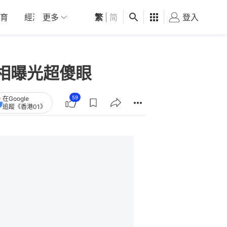
育
經濟
更多
01深圳
繁
觀點
|
简
健康
好食玩飛
登入
女
相曝光超傻眼
59
在Google
追蹤《香港01》