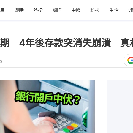
息
即時
熱榜
國際
中國
科技
生活
體
期 4年後存款突消失崩潰 真
15