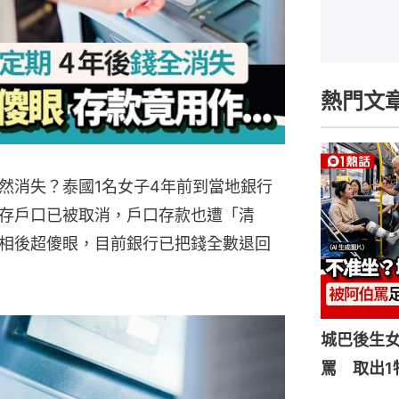
熱門文
然消失？泰國1名女子4年前到當地銀行
存戶口已被取消，戶口存款也遭「清
相後超傻眼，目前銀行已把錢全數退回
城巴後生
罵 取出1