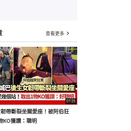
章
查看更多
01:25
女韌帶斷裂坐關愛座！被阿伯狂
物KO獲讚：聰明