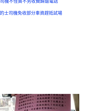
司機不怪責不另收費歸還電話
心的士司機免收部分車資趕抵試場