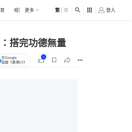
育
經濟
更多
01深圳
繁
觀點
|
简
健康
好食玩飛
登入
女
：搭完功德無量
1
在Google
追蹤《香港01》