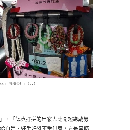
ook「爆廢公社」圖片）
XD」、「認真打拼的出家人比開超跑戴勞
給自足、好手好腳不受供養，方是真修