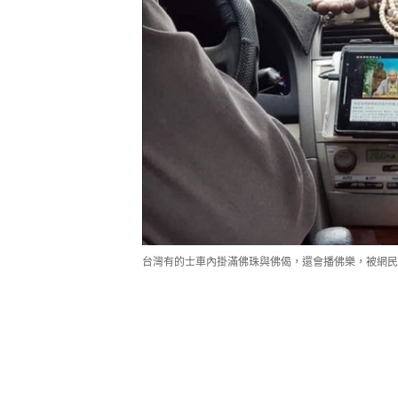
台灣有的士車內掛滿佛珠與佛偈，還會播佛樂，被網民笑