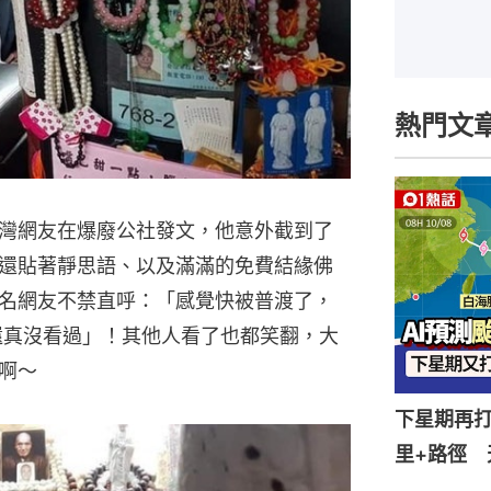
熱門文
灣網友在爆廢公社發文，他意外截到了
還貼著靜思語、以及滿滿的免費結緣佛
名網友不禁直呼：「感覺快被普渡了，
還真沒看過」！其他人看了也都笑翻，大
啊～
下星期再打
里+路徑 