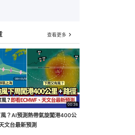
章
查看更多
00:36
風？AI預測熱帶氣旋闖港400公
天文台最新預測