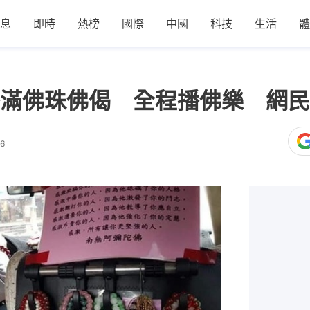
息
即時
熱榜
國際
中國
科技
生活
體
滿佛珠佛偈 全程播佛樂 網民
36