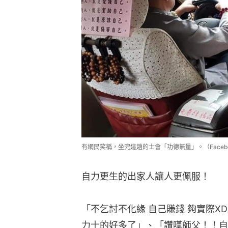
有網民笑稱，坐完這趟的士會「功德無量」。（Faceb
自力更生的出家人讓人更佩服！
「不乞討不化緣 自己賺錢 夠實際
力士的好多了」、「讚嘆師父！！自