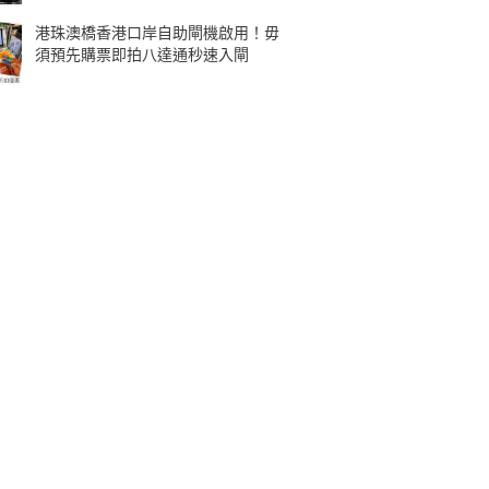
港珠澳橋香港口岸自助閘機啟用！毋
須預先購票即拍八達通秒速入閘