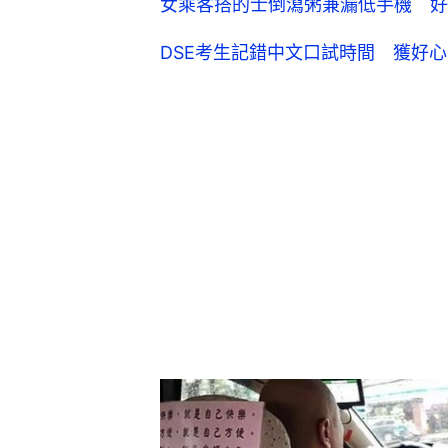
女乘客搭的士倒瀉粥兼漏低手機 好
DSE考生記錯中文口試時間 獲好