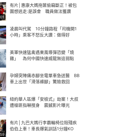
有片│惠康大媽拖篋偷竊斷正！被包
圍想逃走:是誤會 職員做法獲讚
:01
凌晨叫代駕 10分鐘路程「司機開1
小時」乘客不怒反大讚：做得好
美軍快速猛禽遇東風導彈恐變「燒
雞」 為何中國快速威龍無這弱點
孕婦突陣痛赤腳坐電單車急送醫 BB
車上出世「滑落褲腳」驚險救回
紐約華人區爆「安檢式」劫案！大叔
遭槍匪指嚇搜身 震撼影片曝光
有片│九巴大媽行李霸輪椅位阻殘疾
伯伯上車！車長爆氣訓話1分鐘KO
:59