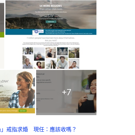
+
7
過」戒指求婚 現任：應該收嗎？