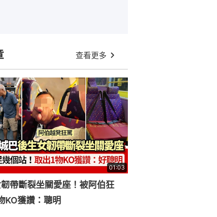
章
查看更多
01:03
女韌帶斷裂坐關愛座！被阿伯狂
物KO獲讚：聰明