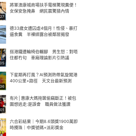
將軍澳康城商場扶手電梯驚現糞便！
女保安急掩鼻 網民震驚猜內情
:27
德33歲女遭囚虐4個月！性侵、暴打
逼食糞 半裸綁露台被鄰居揭發
搭港鐵遭輪椅伯輾腳 男生怒：對唔
住都冇句 車廂理論影片引熱議
:05
下星期再打風？AI預測熱帶氣旋闖港
400公里+路徑 天文台最新預測
:36
有片│惠康大媽拖篋偷竊斷正！被包
圍想逃走:是誤會 職員做法獲讚
:01
六合彩結果｜今期8.6頭獎1900萬即
時攪珠｜中獎號碼+派彩獎金