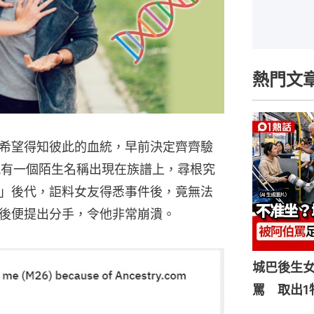
熱門文
希望得知彼此的血統，早前決定齊齊驗
現有一個陌生名稱出現在族譜上，尋根究
」後代，詎料女友得悉事件後，竟無法
後便提出分手，令他非常崩潰。
城巴後生
罵 取出1