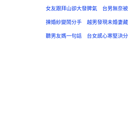
女友跟拜山卻大發脾氣 台男無奈被
揀婚紗變鬧分手 越男發現未婚妻藏
聽男友媽一句話 台女感心寒堅決分