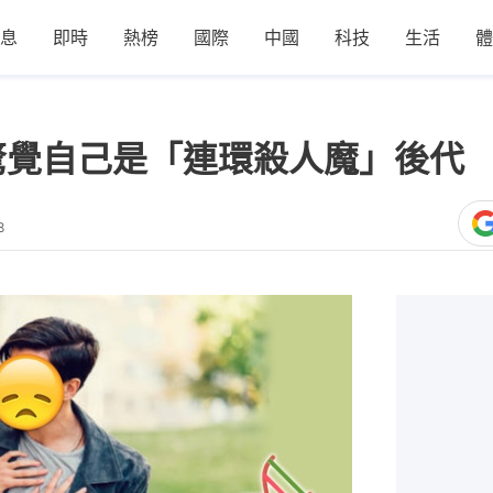
息
即時
熱榜
國際
中國
科技
生活
體
驚覺自己是「連環殺人魔」後代
8