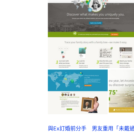
與Ex訂婚前分手 男友重用「未戴