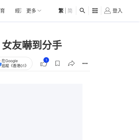
育
經濟
更多
01深圳
繁
觀點
|
简
健康
好食玩飛
登入
女
 女友嚇到分手
1
在Google
追蹤《香港01》