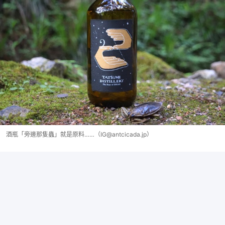
酒瓶「旁邊那隻蟲」就是原料……（IG@antcicada.jp）