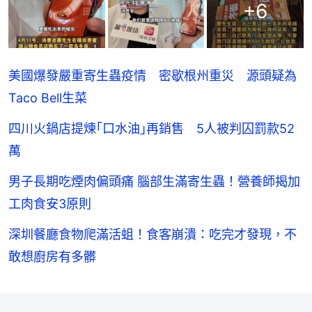
+
6
美國爆發嚴重寄生蟲疫情 密歇根州重災 源頭疑為
Taco Bell生菜
四川火鍋店提煉｢口水油｣再銷售 5人被判囚罰款52
萬
男子長期吃煙肉偏頭痛 腦部生滿寄生蟲！營養師揭加
工肉食安3原則
深圳餐廳食物爬滿活蛆！食客崩潰：吃完才發現，不
敢想廚房有多髒