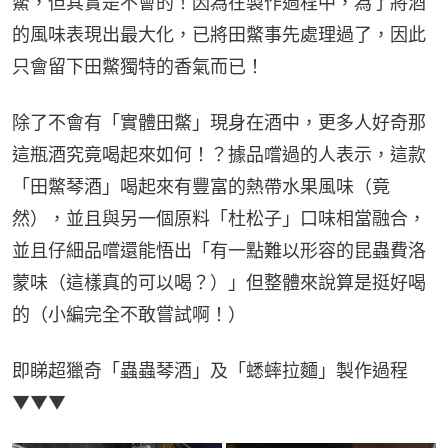
鱉，但其實是不會的！因為在製作過程中，為了將酒
的風味表現出最大化，已將田鱉事先處理過了，因此
只會留下田鱉獨特的香氣而已！
除了不會有「實體田鱉」現身在酒中，更多人好奇那
這瓶酒究竟喝起來如何！？據品嚐過的人表示，這款
「田鱉琴酒」喝起來有豐富的熱帶水果風味（竟
然），並且與另一個原料「杜松子」口味相當融合，
並且仔細品嚐還能悟出「有一點難以形容的昆蟲費洛
蒙味（這樣真的可以喝？）」但整體來說算是挺好喝
的（小編完全不敢嘗試啊！）
即睇超獵奇「蟲蟲琴酒」及「蟋蟀拉麵」製作過程
▼▼▼