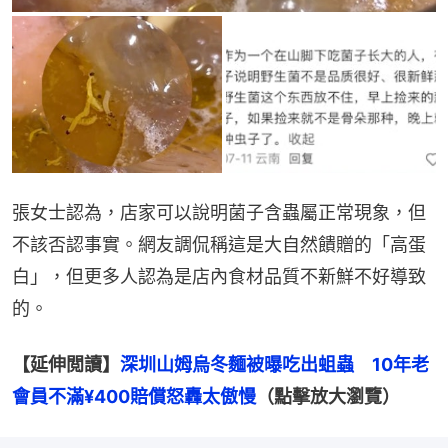
張女士認為，店家可以說明菌子含蟲屬正常現象，但
不該否認事實。網友調侃稱這是大自然饋贈的「高蛋
白」，但更多人認為是店內食材品質不新鮮不好導致
的。
【延伸閲讀】
深圳山姆烏冬麵被曝吃出蛆蟲　10年老
會員不滿¥400賠償怒轟太傲慢
（點擊放大瀏覽）