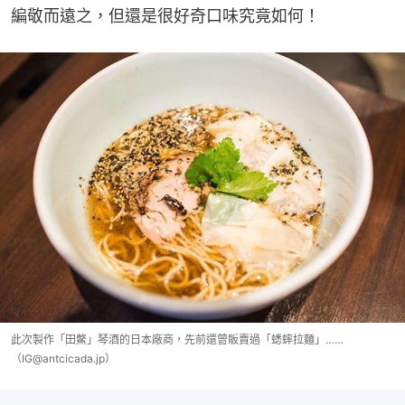
編敬而遠之，但還是很好奇口味究竟如何！
此次製作「田鱉」琴酒的日本廠商，先前還曾販賣過「蟋蟀拉麵」……
（IG@antcicada.jp）