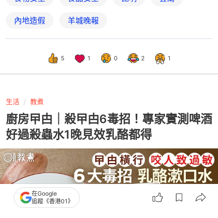
內地造假
羊城晚報
5
1
0
2
1
生活
教煮
廚房曱甴｜殺曱甴6毒招！專家實測啤酒
好過殺蟲水1晚見效乳酪都得
在Google
追蹤《香港01》