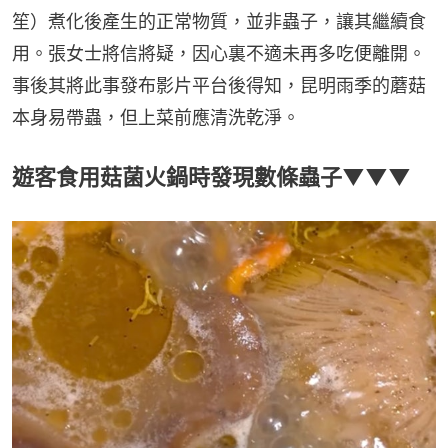
笙）煮化後產生的正常物質，並非蟲子，讓其繼續食
用。張女士將信將疑，因心裏不適未再多吃便離開。
事後其將此事發布影片平台後得知，昆明雨季的蘑菇
本身易帶蟲，但上菜前應清洗乾淨。
遊客食用菇菌火鍋時發現數條蟲子▼▼▼