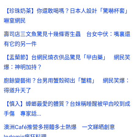
【珍珠奶茶】你還敢喝嗎？日本人設計「驚嚇杯套」
嚇窒網民
壽司店三文魚驚見十幾條寄生蟲 台女中伏：嘴裏還
有它的另一件
【盂蘭節】台網民燒衣供品驚見「曱甴藥」 網民笑
爆：神明加持？
廚餘變藝術？台男用蟹殼砌出「蟹精」 網民笑爆：
得道升天了
【慎入】蟑螂最愛的體質？台妹稱睡醒被曱甴咬到成
手傷 專家話…
澳洲Café推營多撈麵多士熱爆 一文睇晒創意
Indomie瘋狂料理