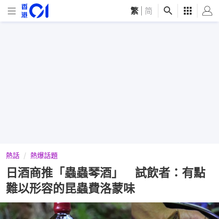
繁
|
简
熱話
熱爆話題
日酒商推「蟲蟲琴酒」 試飲者：有點
難以形容的昆蟲費洛蒙味