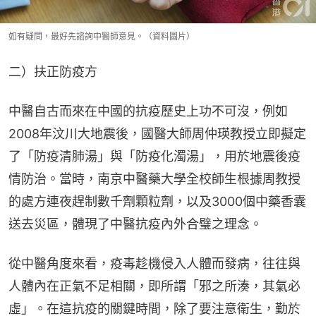
如有疑問，最好先諮詢中醫師意見。（資料圖片）
二）扶正防疫方
中醫自古而來在中國的抗疫歷史上功不可沒，例如
2008年汶川大地震後，國醫大師周仲瑛教授立即擬定
了「防疫清肺湯」與「防疫化濁湯」，用於地震後疫
情防治。當時，南京中醫藥大學全校師生根據周教授
的處方連夜趕制數千劑顆粒劑，以及3000個中藥香囊
送去災區，體現了中醫抗疫內外合璧之理念。
從中醫角度來看，疫毒趁機侵入人體而發病，往往與
人體內在正氣不足相關，即所謂「邪之所湊，其氣必
虛」。在這抗疫的關鍵時間，除了要注意衛生，勤於