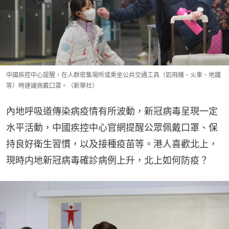
中國疾控中心提醒，在人群密集場所或乘坐公共交通工具（如飛機、火車、地鐵
等）時建議佩戴口罩。（新華社）
內地呼吸道傳染病疫情有所波動，新冠病毒呈現一定
水平活動，中國疾控中心官網提醒公眾佩戴口罩、保
持良好衛生習慣，以及接種疫苗等。港人喜歡北上，
現時内地新冠病毒確診病例上升，北上如何防疫？