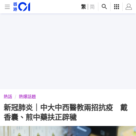
繁
|
简
熱話
熱爆話題
新冠肺炎｜中大中西醫教兩招抗疫 戴
香囊、煎中藥扶正辟穢