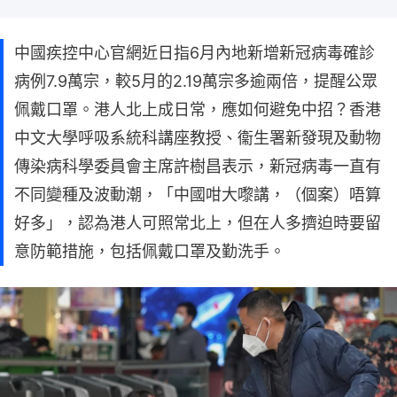
中國疾控中心官網近日指6月內地新增新冠病毒確診
病例7.9萬宗，較5月的2.19萬宗多逾兩倍，提醒公眾
佩戴口罩。港人北上成日常，應如何避免中招？香港
中文大學呼吸系統科講座教授、衞生署新發現及動物
傳染病科學委員會主席許樹昌表示，新冠病毒一直有
不同變種及波動潮，「中國咁大嚟講，（個案）唔算
好多」，認為港人可照常北上，但在人多擠迫時要留
意防範措施，包括佩戴口罩及勤洗手。