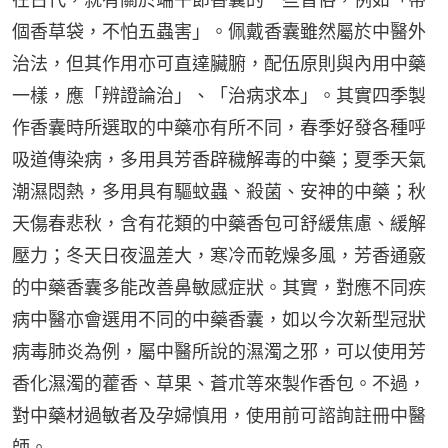
個香草袋，不怕五蟲害」。佩戴香囊雖然屬於中醫外
治法，但其作用亦可直達臟腑，配伍原則與內用中藥
一樣，應「辨證論治」、「治病求本」。其實四季製
作香囊時所選取的中藥亦有所不同，春季好發各種呼
吸道傳染病，多用具芳香辟穢解毒的中藥；夏季天氣
潮濕悶熱，多用具有驅蚊蟲、殺菌、安神的中藥；秋
天傷春悲秋，含有花類的中藥香包可舒緩焦慮、緩解
壓力；冬天日夜溫差大，寒冷而乾燥多風，芳香通竅
的中藥香囊多能改善鼻敏感症狀。其實，對應不同疾
病中醫亦會選用不同的中藥香囊，如以今次新型冠狀
病毒肺炎為例，屬中醫所說的濕濁之邪，可以使用芳
香化濕濁的藿香、草果、蒼朮等來製作香包。不過，
對中藥材過敏者及孕婦慎用，使用前可諮詢註冊中醫
師。