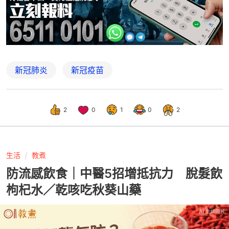
新冠肺炎
新冠疫苗
2
0
1
0
2
生活
教煮
防流感飲食｜中醫5招增抵抗力 脫髮飲
枸杞水／乾咳吃秋葵山藥