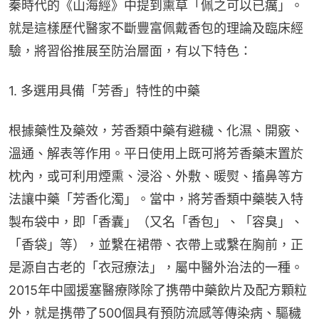
秦時代的《山海經》中提到熏草「佩之可以已癘」。
就是這樣歷代醫家不斷豐富佩戴香包的理論及臨床經
驗，將習俗推展至防治層面，有以下特色：
1. 多選用具備「芳香」特性的中藥
根據藥性及藥效，芳香類中藥有避穢、化濕、開竅、
溫通、解表等作用。平日使用上既可將芳香藥末置於
枕內，或可利用煙熏、浸浴、外敷、暖熨、搐鼻等方
法讓中藥「芳香化濁」。當中，將芳香類中藥裝入特
製布袋中，即「香囊」（又名「香包」、「容臭」、
「香袋」等），並繫在裙帶、衣帶上或繫在胸前，正
是源自古老的「衣冠療法」，屬中醫外治法的一種。
2015年中國援塞醫療隊除了携帶中藥飲片及配方顆粒
外，就是携帶了500個具有預防流感等傳染病、驅穢