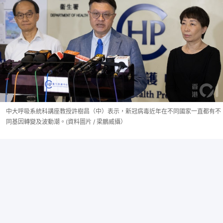
中大呼吸系統科講座教授許樹昌（中）表示，新冠病毒近年在不同國家一直都有不
同基因轉變及波動潮。(資料圖片 / 梁鵬威攝）