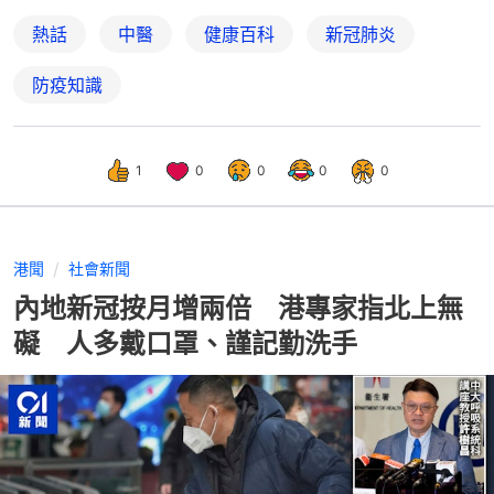
熱話
中醫
健康百科
新冠肺炎
防疫知識
1
0
0
0
0
港聞
社會新聞
內地新冠按月增兩倍 港專家指北上無
礙 人多戴口罩、謹記勤洗手