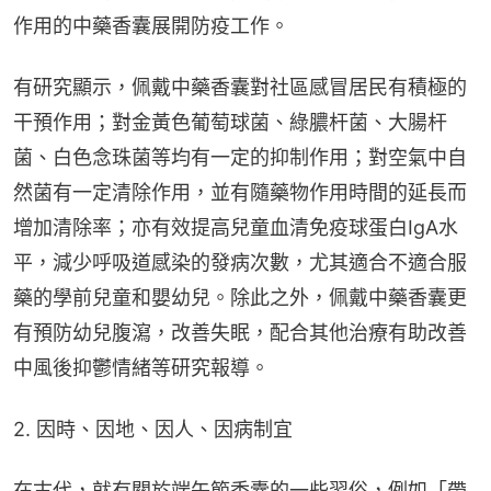
作用的中藥香囊展開防疫工作。
有研究顯示，佩戴中藥香囊對社區感冒居民有積極的
干預作用；對金黃色葡萄球菌、綠膿杆菌、大腸杆
菌、白色念珠菌等均有一定的抑制作用；對空氣中自
然菌有一定清除作用，並有隨藥物作用時間的延長而
增加清除率；亦有效提高兒童血清免疫球蛋白IgA水
平，減少呼吸道感染的發病次數，尤其適合不適合服
藥的學前兒童和嬰幼兒。除此之外，佩戴中藥香囊更
有預防幼兒腹瀉，改善失眠，配合其他治療有助改善
中風後抑鬱情緒等研究報導。
2. 因時、因地、因人、因病制宜
在古代，就有關於端午節香囊的一些習俗，例如「帶