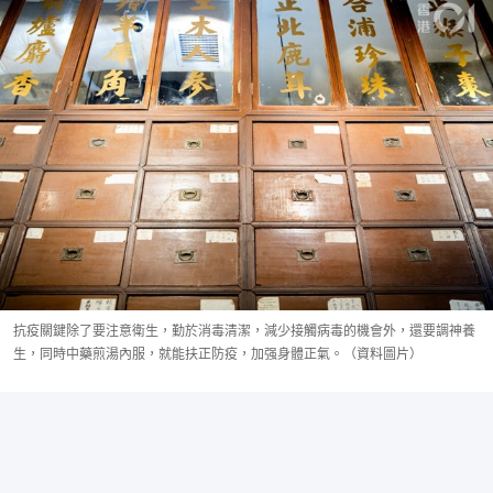
抗疫關鍵除了要注意衛生，勤於消毒清潔，減少接觸病毒的機會外，還要調神養
生，同時中藥煎湯內服，就能扶正防疫，加强身體正氣。（資料圖片）