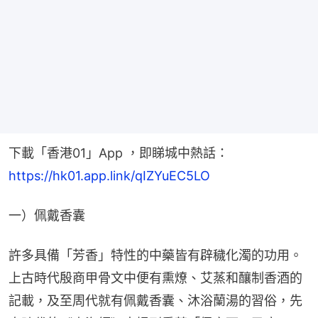
下載「香港01」App ，即睇城中熱話：
https://hk01.app.link/qIZYuEC5LO
一）佩戴香囊
許多具備「芳香」特性的中藥皆有辟穢化濁的功用。
上古時代殷商甲骨文中便有熏燎、艾蒸和釀制香酒的
記載，及至周代就有佩戴香囊、沐浴蘭湯的習俗，先