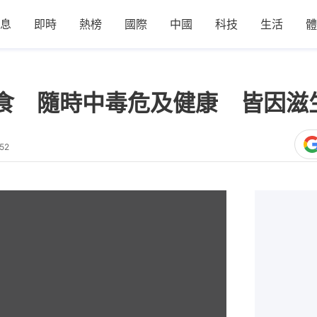
息
即時
熱榜
國際
中國
科技
生活
體
食 隨時中毒危及健康 皆因滋
52