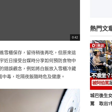
熱門文
0:42
總
共
時
間
進雪櫃保存，留待稍後再吃，但原來這
宇近日接受台媒時分享如何預防食物中
的錯誤觀念，例如將白飯放入雪櫃冷藏
菌中毒，吃隔夜飯隨時危及健康。
城巴後生
罵 取出1