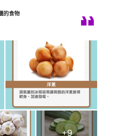
櫃的食物
+
9