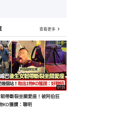
章
查看更多
01:25
女韌帶斷裂坐關愛座！被阿伯狂
物KO獲讚：聰明