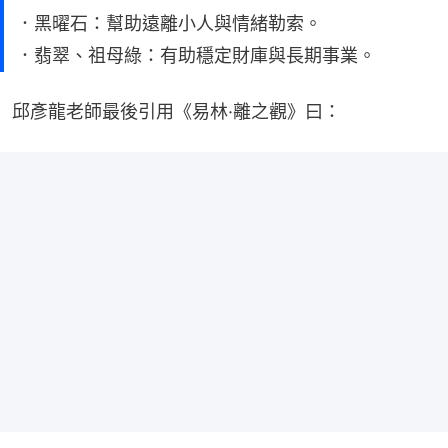
．黑曜石：幫助遠離小人與情緒勒索。
．翡翠、祖母綠：有助穩定財庫與長期事業。
邱彥龍老師最後引用《易林·離之觀》曰：