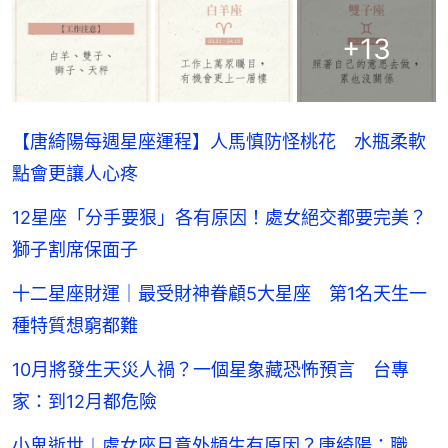
+
13
【唐綺陽每週星座運程】人馬慎防怪桃花 水瓶柔軟
點會更讓人心疼
12星座「分手要狠」各有原因！處女絕交都要完美？
獅子割席保面子
十二星座財運｜最受財神眷顧5大星座 第1名天生一
種特質想窮都難
10月將發生天災人禍？一個星象藏恐怖預言 台專
家：到12月都危險
小鬼逝世︱處女座月意外頻生有原因？唐綺陽：職