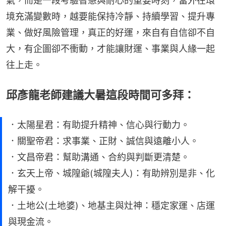
氣，而是一段考驗智慧與耐心的重要時刻，當外在環
境充滿變數時，越要能保持冷靜、持續學習、提升專
業、做好風險管理，真正的好運，來自有自信卻不自
大，有企圖卻不衝動，才能讓財運、事業與人緣一起
往上走。
邱彥龍老師建議大暑這段時間可多拜：
．太陽星君：有助提升精神、信心與行動力。
．關聖帝君：求事業、正財、誠信與遠離小人。
．文昌帝君：幫助溝通、合約與判斷更清楚。
．玄天上帝、城隍爺(城隍夫人)：有助辨別是非、化
解干擾。
．土地公(土地婆)、地基主與灶神：穩定家運、店運
與現金流。