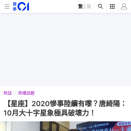
繁
|
简
熱話
熱爆話題
【星座】2020慘事陸續有嚟？唐綺陽：
10月大十字星象極具破壞力！