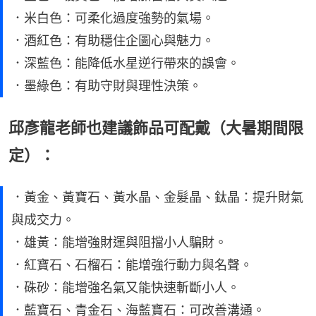
．米白色：可柔化過度強勢的氣場。
．酒紅色：有助穩住企圖心與魅力。
．深藍色：能降低水星逆行帶來的誤會。
．墨綠色：有助守財與理性決策。
邱彥龍老師也建議飾品可配戴（大暑期間限
定）：
．黃金、黃寶石、黃水晶、金髮晶、鈦晶：提升財氣
與成交力。
．雄黃：能增強財運與阻擋小人騙財。
．紅寶石、石榴石：能增強行動力與名聲。
．硃砂：能增強名氣又能快速斬斷小人。
．藍寶石、青金石、海藍寶石：可改善溝通。