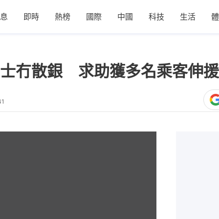
息
即時
熱榜
國際
中國
科技
生活
體
士冇散銀 求助獲多名乘客伸援
41