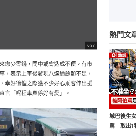
熱門文
0:37
總
共
時
間
來愈少零錢，間中或會造成不便。有市
事，表示上車後發現八達通餘額不足，
，幸好徬惶之際獲不少好心乘客伸出援
直言「呢程車真係好有愛」。
城巴後生
罵 取出1