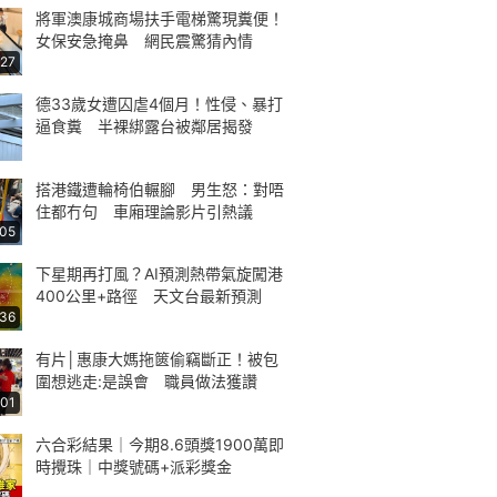
將軍澳康城商場扶手電梯驚現糞便！
女保安急掩鼻 網民震驚猜內情
:27
德33歲女遭囚虐4個月！性侵、暴打
逼食糞 半裸綁露台被鄰居揭發
搭港鐵遭輪椅伯輾腳 男生怒：對唔
住都冇句 車廂理論影片引熱議
:05
下星期再打風？AI預測熱帶氣旋闖港
400公里+路徑 天文台最新預測
:36
有片│惠康大媽拖篋偷竊斷正！被包
圍想逃走:是誤會 職員做法獲讚
:01
六合彩結果｜今期8.6頭獎1900萬即
時攪珠｜中獎號碼+派彩獎金