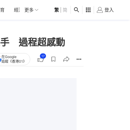
育
經濟
更多
01深圳
繁
觀點
|
简
健康
好食玩飛
登入
女
手 過程超感動
17
在Google
追蹤《香港01》