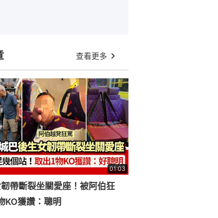
章
查看更多
01:03
女韌帶斷裂坐關愛座！被阿伯狂
物KO獲讚：聰明