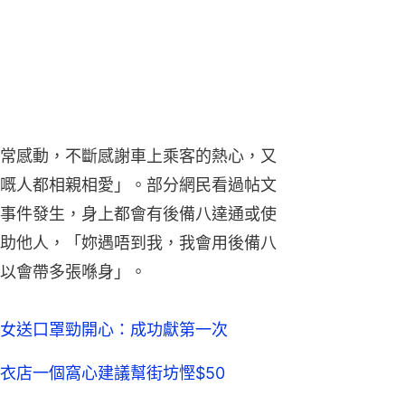
常感動，不斷感謝車上乘客的熱心，又
嘅人都相親相愛」。部分網民看過帖文
事件發生，身上都會有後備八達通或使
助他人，「妳遇唔到我，我會用後備八
以會帶多張喺身」。
女送口罩勁開心：成功獻第一次
衣店一個窩心建議幫街坊慳$50