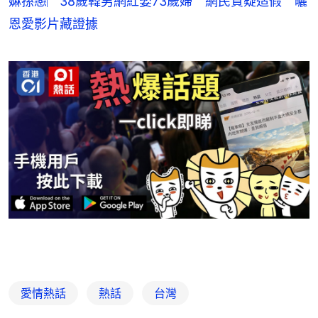
嫲孫戀︳38歲韓男網紅娶73歲婦 網民質疑造假 曬
恩愛影片藏證據
愛情熱話
熱話
台灣