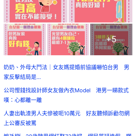
+
5
奶奶、外母大鬥法｜女友媽提婚前協議嚇怕台男 男
家反擊結局是…
公司慳錢找設計師女友做內衣Model 港男一睇款式
嘆：心都離一離
人妻出軌渣男人夫慘被呃10萬元 好友聽傾訴勸勿網
上公審反被罵