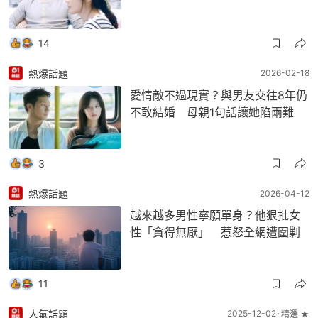
14
熱爆話題
2026-02-18
愛情敵不過現實？與男友交往8年仍
不敢結婚 母親1句話讓她陷兩難
3
熱爆話題
2026-04-12
越來越多男性寧願單身？他狠批女
性「貪得無厭」 惹怒全網遭圍剿
11
人氣話題
2025-12-02
精選 ★