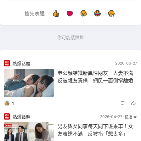
搶先表達
你可能感興趣
熱爆話題
2026-06-27
老公頻結識新異性朋友 人妻不滿
反被親友責備 網民一面倒撐離婚
1
熱爆話題
2026-04-27
精選 ★
男友與女同事每天同下班乘車！女
友表達不滿 反被指「想太多」