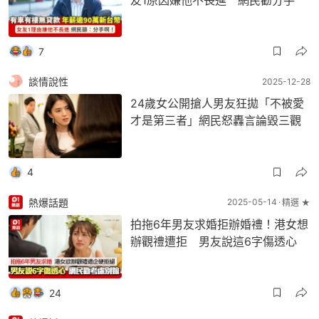
友1原因嫌他不長進 網民勸分手
7
談情說性
2025-12-28
24歲女公開搶人男友狂拋「不被愛
才是第三者」網民怒轟言論毀三觀
4
熱爆話題
2025-05-14
精選 ★
拍拖6年男友求婚拒辦婚禮！港女想
辦觀禮遭拒 男友說這6字傷透心
24