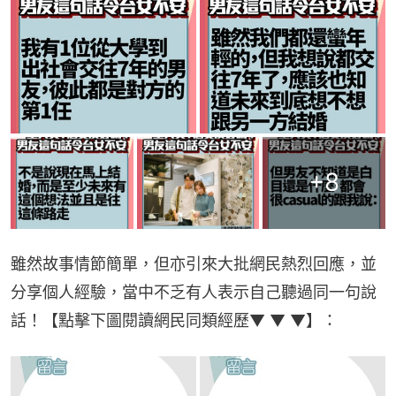
+
8
雖然故事情節簡單，但亦引來大批網民熱烈回應，並
分享個人經驗，當中不乏有人表示自己聽過同一句說
話！【點擊下圖閱讀網民同類經歷▼ ▼ ▼】：