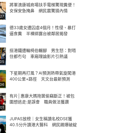
將軍澳康城商場扶手電梯驚現糞便！
女保安急掩鼻 網民震驚猜內情
:27
德33歲女遭囚虐4個月！性侵、暴打
逼食糞 半裸綁露台被鄰居揭發
搭港鐵遭輪椅伯輾腳 男生怒：對唔
住都冇句 車廂理論影片引熱議
:05
下星期再打風？AI預測熱帶氣旋闖港
400公里+路徑 天文台最新預測
:36
有片│惠康大媽拖篋偷竊斷正！被包
圍想逃走:是誤會 職員做法獲讚
:01
JUPAS放榜｜女生稱讀名校DSE獲
40.5分升讀港大醫科 網民踢爆破綻