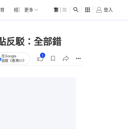
育
經濟
更多
01深圳
繁
觀點
|
简
健康
好食玩飛
登入
女
點反駁：全部錯
5
在Google
追蹤《香港01》