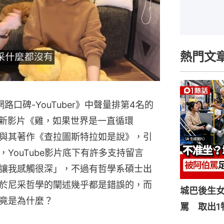
熱門文
路口碑-YouTuber》中聲量排第4名的
日發布新影片《雞，如果世界是一直循環
與其著作《查拉圖斯特拉如是說》，引
YouTube影片底下有許多支持留言
讓我感觸很深」，不過有哲學系碩士出
於尼采哲學的闡述幾乎都是錯誤的，而
城巴後生
竟是為什麼？
罵 取出1