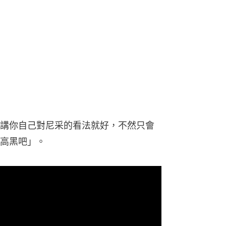
高黑吧」。