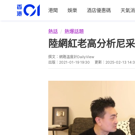
港聞
娛樂
酒店優惠碼
天氣消
熱話
熱爆話題
陸網紅老高分析尼采
撰文：
網路溫度計DailyView
出版：
2021-01-19 19:30
更新：
2025-02-13 14: