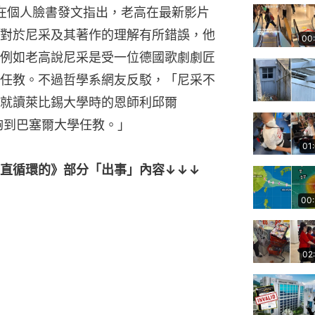
友在個人臉書發文指出，老高在最新影片
對於尼采及其著作的理解有所錯誤，他
00
例如老高說尼采是受一位德國歌劇劇匠
任教。不過哲學系網友反駁，「尼采不
就讀萊比錫大學時的恩師利邱爾
薦才能夠到巴塞爾大學任教。」
01
直循環的》部分「出事」內容↓↓↓
00
02