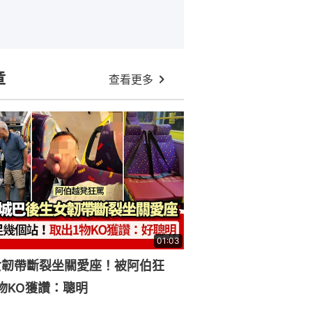
章
查看更多
01:03
女韌帶斷裂坐關愛座！被阿伯狂
物KO獲讚：聰明