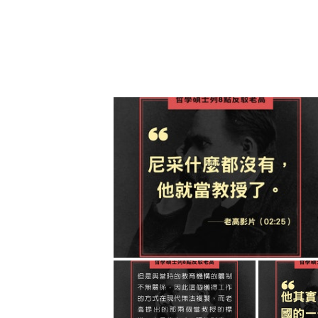
這篇糾正文也引起網友熱議，有網友
「真有研究，推推」、「謝謝你的解
謹慎查證，「一旦牽涉到專業領域（
羅大眾的習慣就是吃下去，然後當作
證？」、「老高雖然都會出不同領域