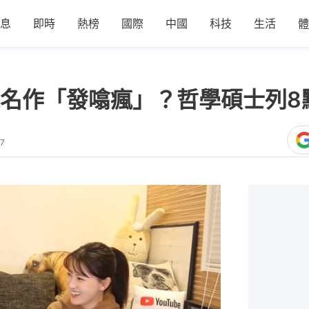
息
即時
熱榜
國際
中國
科技
生活
體
名作「發噏瘋」？哲學碩士列8
37