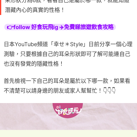
朵形狀分為6款，看看自己是屬於哪一款，就能知道
潛藏內心的真實的性格！
👉follow 好食玩飛ig ✈️免費睇旅遊飲食攻略
日本YouTube頻道「幸せ＊Style」日前分享一個心理
測驗，只要根據自己的耳朵形狀即可了解可能連自己
也沒有發覺的隱藏性格！
首先檢視一下自己的耳朵是屬於以下哪一款，如果看
不清楚可以請身邊的朋友或家人幫幫忙！👇👇👇