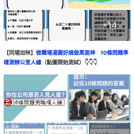
+
14
【同場加映】
做職場湯圓好過做黑面神　10條問題準
確測辦公室人緣
（點圖開始測試）👇👇👇