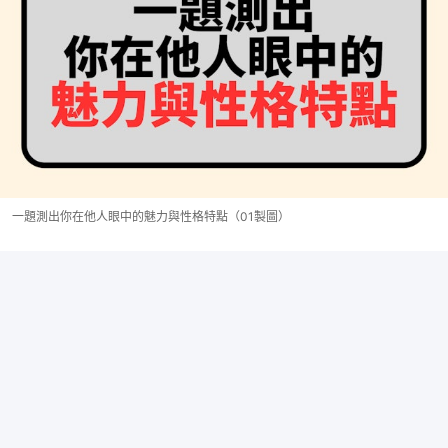
一題測出你在他人眼中的魅力與性格特點（01製圖）