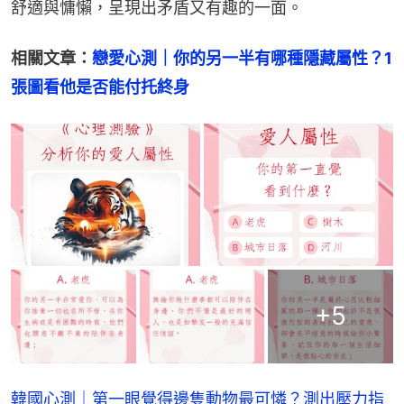
舒適與慵懶，呈現出矛盾又有趣的一面。
相關文章：
戀愛心測｜你的另一半有哪種隱藏屬性？1
張圖看他是否能付托終身
+
5
韓國心測｜第一眼覺得邊隻動物最可憐？測出壓力指