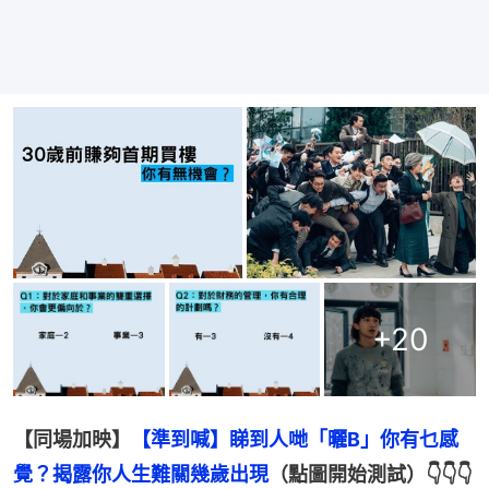
+
20
【同場加映】
【準到喊】睇到人哋「曬B」你有乜感
覺？揭露你人生難關幾歲出現
（點圖開始測試）👇👇👇