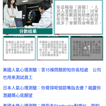
+
1
美國人氣心理測驗：答15條問題即知你長短處 公司
也用來測試員工
日本人氣心理測驗：你覺得呢個箭嘴指去邊？揭露你
潛藏嘅心底願望
美國大熱心理測驗：睇佢去Starbucks點啲乜 即知