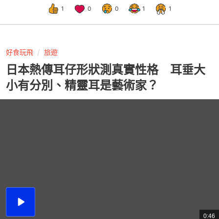
1
0
0
1
1
好食玩飛
旅遊
日本熱傳耳仔形狀測真實性格 耳垂大
小有分別、精靈耳是藝術家？
播
放
0:46
總