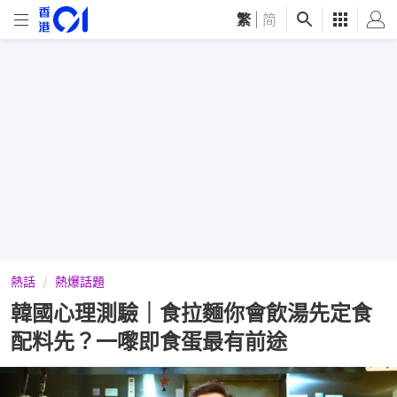
繁
|
简
熱話
熱爆話題
韓國心理測驗｜食拉麵你會飲湯先定食
配料先？一嚟即食蛋最有前途