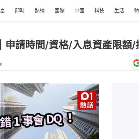
息
即時
熱榜
國際
中國
科技
生活
體
｜申請時間/資格/入息資產限額/
50