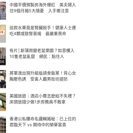
中國平價預製房海外爆紅 美夫婦入
住9個月揭5大隱憂 入手需注意
這款水果竟是腎臟殺手！健康人士連
吃4顆或致腎衰竭 最嚴重喪命
有片│新蒲崗變老鼠樂園？如意樓入
10隻老鼠亂竄 網民：點住人
:06
將軍澳出現升級版請食飯黨！背心女
胸壓色誘 受害人籲男街坊提防
美國旅遊｜酒店小費怎麼給不失禮？
床頭放錢少做1步房務員不敢拿
香港公私樓命名邏輯揭秘：已上位的
君臨天下 vs 期待中的榮華富貴