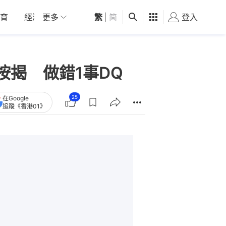
育
經濟
更多
01深圳
繁
觀點
|
简
健康
好食玩飛
登入
女
按揭 做錯1事DQ
25
在Google
追蹤《香港01》