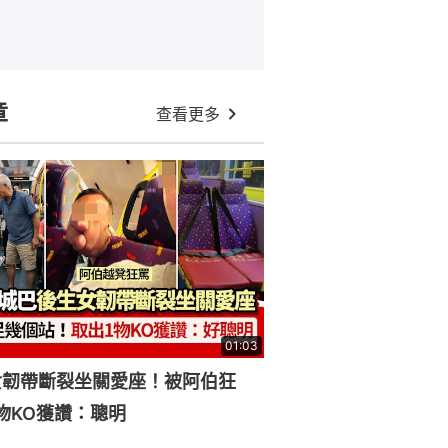
章
查看更多
01:03
女韌帶斷裂坐關愛座！被阿伯狂
物KO獲讚：聰明