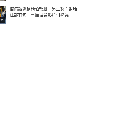
搭港鐵遭輪椅伯輾腳 男生怒：對唔
住都冇句 車廂理論影片引熱議
:32