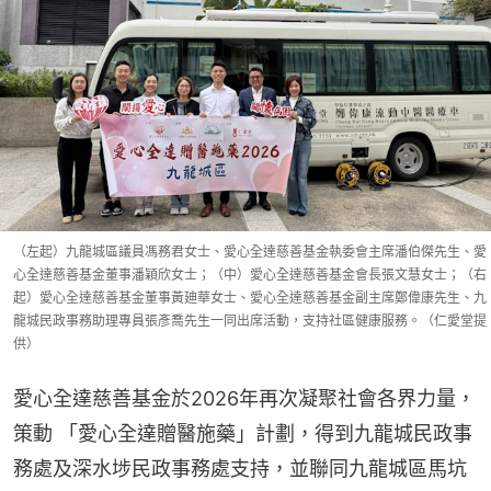
（左起）九龍城區議員馮務君女士、愛心全達慈善基金執委會主席潘伯傑先生、愛
心全達慈善基金董事潘穎欣女士；（中）愛心全達慈善基金會長張文慧女士；（右
起）愛心全達慈善基金董事黃廸華女士、愛心全達慈善基金副主席鄭偉康先生、九
龍城民政事務助理專員張彥喬先生一同出席活動，支持社區健康服務。（仁愛堂提
供）
愛心全達慈善基金於2026年再次凝聚社會各界力量，
策動 「愛心全達贈醫施藥」計劃，得到九龍城民政事
務處及深水埗民政事務處支持，並聯同九龍城區馬坑