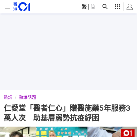
繁
|
简
熱話
熱爆話題
仁愛堂「醫者仁心」贈醫施藥5年服務3
萬人次 助基層弱勢抗疫紓困