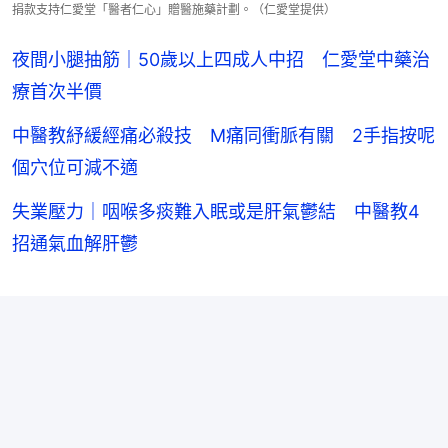
捐款支持仁愛堂「醫者仁心」贈醫施藥計劃。（仁愛堂提供）
夜間小腿抽筋｜50歲以上四成人中招 仁愛堂中藥治
療首次半價
中醫教紓緩經痛必殺技 M痛同衝脈有關 2手指按呢
個穴位可減不適
失業壓力｜咽喉多痰難入眠或是肝氣鬱結 中醫教4
招通氣血解肝鬱