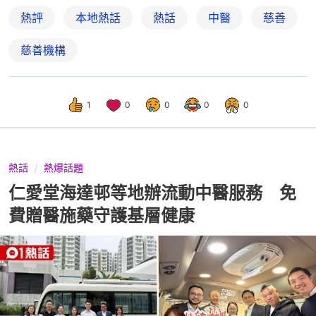
熱評
本地熱話
熱話
中醫
慈善
慈善機構
1
0
0
0
0
熱話
熱爆話題
仁愛堂海達邨等地辦流動中醫服務 免
費贈醫施藥守護基層健康