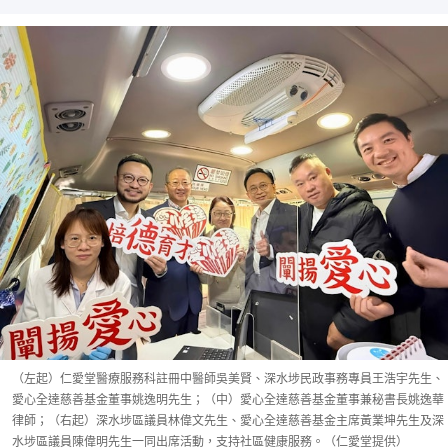
（左起）仁愛堂醫療服務科註冊中醫師吳美賢、深水埗民政事務專員王浩宇先生、
愛心全達慈善基金董事姚逸明先生；（中）愛心全達慈善基金董事兼秘書長姚逸華
律師；（右起）深水埗區議員林偉文先生、愛心全達慈善基金主席黃業坤先生及深
水埗區議員陳偉明先生一同出席活動，支持社區健康服務。（仁愛堂提供）