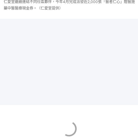
仁愛堂繼續連結不同社區夥伴，今年4月完成派發近2,000張「醫者仁心」贈醫施
藥中醫醫療現金券。（仁愛堂提供）