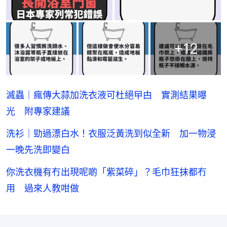
+
12
滅蟲｜瘋傳大蒜加洗衣液可杜絕曱甴 實測結果曝
光 附專家建議
洗衫｜勁過漂白水！衣服泛黃洗到似全新 加一物浸
一晚先洗即變白
你洗衣機有冇出現呢啲「紫菜碎」？毛巾狂抹都冇
用 過來人教咁做