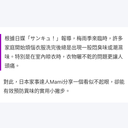
根據日媒「サンキュ！」報導，梅雨季來臨時，許多
家庭開始煩惱衣服洗完後總是出現一股悶臭味或潮濕
味。特別是在室內晾衣時，衣物曬不乾的問題更讓人
頭痛。
對此，日本家事達人Mami分享一個看似不起眼，卻能
有效預防異味的實用小撇步。