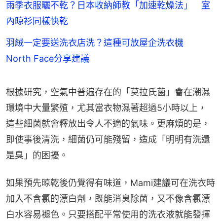
雨季衣服曬不乾？日本收納師教「加速乾燥法」 室
內晾衫同樣快乾
羽絨一定要送洗衣店洗？這種可放屋企洗衣機
North Face分享建議
根據研究，空氣中普遍存在的「莫拉氏菌」會在潮濕
環境中大量繁殖，尤其當衣物濕著超過5小時以上，
這些細菌就會釋放出令人不適的氣味。更麻煩的是，
即使事後清洗，細菌仍可能殘留，造成「明明有洗還
是臭」的困擾。
如果預先晾乾後仍覺得有味道，Mami建議可在洗衣時
加入不含氯的漂白劑，既能消臭除菌，又不像含氯漂
白水容易褪色。只要搭配平常使用的洗衣液就能發揮