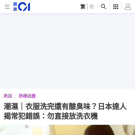
繁
|
简
熱話
熱爆話題
潮濕｜衣服洗完還有酸臭味？日本達人
揭常犯錯誤：勿直接放洗衣機