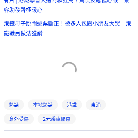
有片│港鐵導盲犬遭阿叔狂罵！驚慌反應極心酸 乘
客助發聲極暖心
港鐵母子跳閘逃票斷正！被多人包圍小朋友大哭 港
鐵職員做法獲讚
熱話
本地熱話
港鐵
東涌
意外受傷
2元乘車優惠