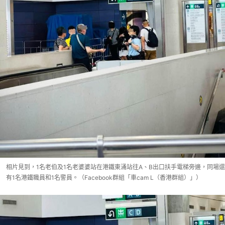
相片見到，1名老伯及1名老婆婆站在港鐵東涌站往A、B出口扶手電梯旁邊，同場還
有1名港鐵職員和1名警員。（Facebook群組「車cam L（香港群組）」）