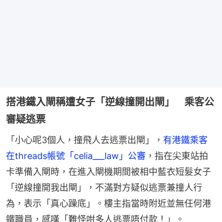
搭港鐵入閘稱遭女子「逆線撞開出閘」 乘客公
審疑逃票
「小心呢3個人，撞飛人去逃票出閘」，
有港鐵乘客
在threads帳號「celia___law」公審
，指在尖東站拍
卡準備入閘時，在進入閘機期間被相中藍衣短髮女子
「逆線撞開我出閘」，不滿對方疑似逃票兼撞人行
為，表示「真心躁底」。樓主指當時附近並無任何港
鐵職員，感嘆「難怪咁多人逃票唔付款！」。