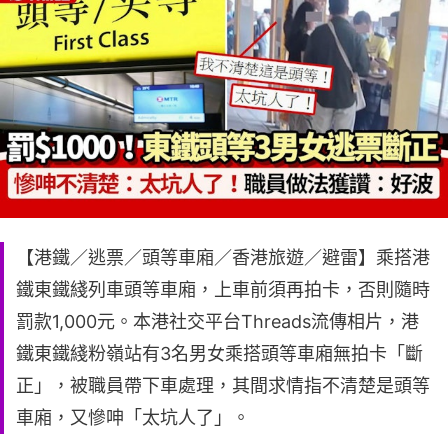
【港鐵／逃票／頭等車廂／香港旅遊／避雷】乘搭港
鐵東鐵綫列車頭等車廂，上車前須再拍卡，否則隨時
罰款1,000元。本港社交平台Threads流傳相片，港
鐵東鐵綫粉嶺站有3名男女乘搭頭等車廂無拍卡「斷
正」，被職員帶下車處理，其間求情指不清楚是頭等
車廂，又慘呻「太坑人了」。