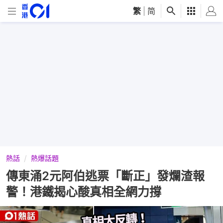
繁
|
简
熱話
熱爆話題
傳東涌2元阿伯逃票「斷正」發爛渣報
警！港鐵揭心酸真相全網力撐