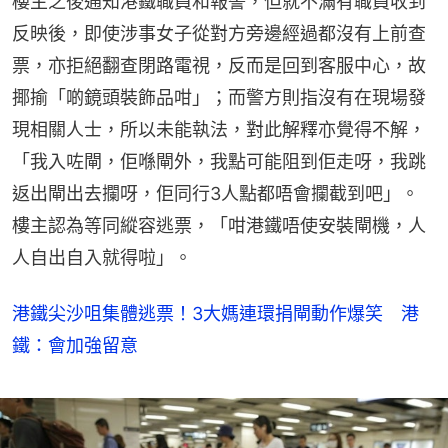
樓主之後通知港鐵職員和報警，但就不滿有職員收到
反映後，即使涉事女子從對方旁邊經過都沒有上前查
票，亦拒絕翻查閉路電視，反而是回到客服中心，故
揶揄「啲鏡頭裝飾品咁」；而警方則指沒有在現場發
現相關人士，所以未能執法，對此解釋亦覺得不解，
「我入咗閘，佢喺閘外，我點可能阻到佢走呀，我跳
返出閘出去攔呀，佢同行3人點都唔會攔截到吧」。
樓主認為等同縱容逃票，「咁港鐵唔使安裝閘機，人
人自出自入就得啦」。
港鐵尖沙咀集體逃票！3大媽連環捐閘動作爆笑 港
鐵：會加強留意