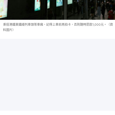
乘搭港鐵東鐵綫列車頭等車廂，記得上車前再拍卡，否則隨時罰款1,000元。（資
料圖片）