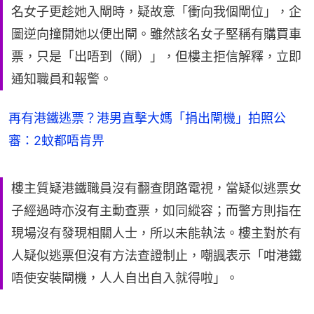
名女子更趁她入閘時，疑故意「衝向我個閘位」，企
圖逆向撞開她以便出閘。雖然該名女子堅稱有購買車
票，只是「出唔到（閘）」，但樓主拒信解釋，立即
通知職員和報警。
再有港鐵逃票？港男直擊大媽「捐出閘機」拍照公
審：2蚊都唔肯畀
樓主質疑港鐵職員沒有翻查閉路電視，當疑似逃票女
子經過時亦沒有主動查票，如同縱容；而警方則指在
現場沒有發現相關人士，所以未能執法。樓主對於有
人疑似逃票但沒有方法查證制止，嘲諷表示「咁港鐵
唔使安裝閘機，人人自出自入就得啦」。