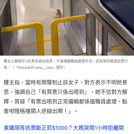
樓主公審相中3名男女疑似逃票，不滿港鐵職員處理手法，認為等同縱容逃票行
為。（「threads＠celia___law」圖片）
樓主指，當時有開聲制止該女子，對方表示不明她意
思，強調自己「有買票只係出唔到」，她不信對方解
釋，質疑「有票出唔到正常邏輯都係搵職員處理，點
會咁賤格撞開人逆線出閘！」。
東鐵頭等逃票斷正罰$1000？大媽哭鬧1小時拒離開