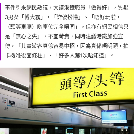
事件引來網民熱議，大讚港鐵職員「做得好」，質疑
3男女「博大霧」，「詐傻扮懵」、「唔好玩啦，
（頭等車廂）啲座位完全唔同」。但亦有網民相信只
是「無心之失」，不宜苛責，同時建議港鐵加強宣
傳，「其實遊客真係容易中招，因為真係唔明顯，拍
卡機喺後面條柱」、「好多人第1次唔知道」。