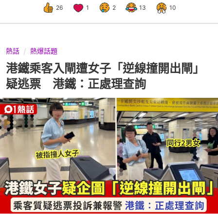
26
1
2
13
10
熱話
熱爆話題
港鐵乘客入閘遭女子「逆線撞開出閘」
疑逃票 港鐵：正處理查詢