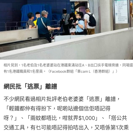
相片見到，1名老伯及1名老婆婆站在港鐵東涌站往A、B出口扶手電梯旁邊，同場還
有1名港鐵職員和1名警員。（Facebook群組「車cam L（香港群組）」）
網民批「逃票」離譜
不少網民看過相片批評老伯老婆婆「逃票」離譜，
「輕鐵都仲有得扮下，呢啲站邊個信佢唔記得
呀？」、「兩蚊都唔比，咁就畀$1,000」、「搭公共
交通工具，有乜可能唔記得拍咭出入，又唔係第1次乘