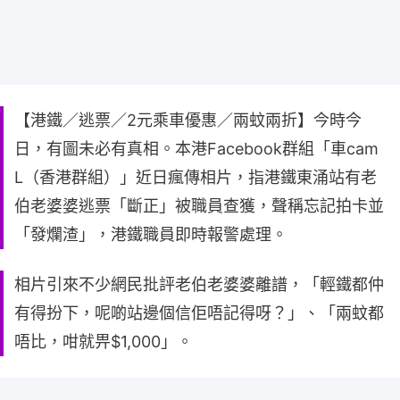
【港鐵／逃票／2元乘車優惠／兩蚊兩折】今時今
日，有圖未必有真相。本港Facebook群組「車cam
L（香港群組）」近日瘋傳相片，指港鐵東涌站有老
伯老婆婆逃票「斷正」被職員查獲，聲稱忘記拍卡並
「發爛渣」，港鐵職員即時報警處理。
相片引來不少網民批評老伯老婆婆離譜，「輕鐵都仲
有得扮下，呢啲站邊個信佢唔記得呀？」、「兩蚊都
唔比，咁就畀$1,000」。