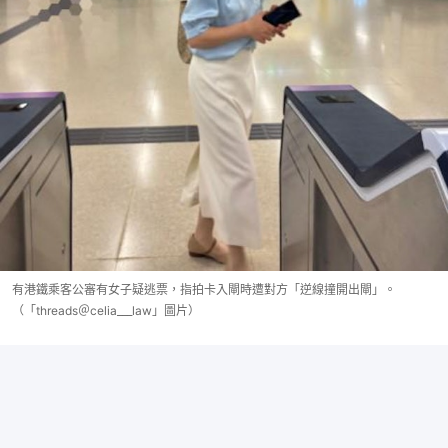
有港鐵乘客公審有女子疑逃票，指拍卡入閘時遭對方「逆線撞開出閘」。
（「threads＠celia___law」圖片）