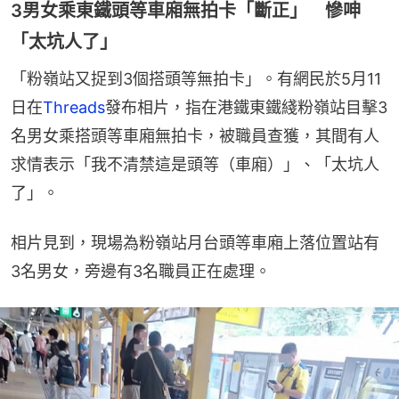
3男女乘東鐵頭等車廂無拍卡「斷正」 慘呻
「太坑人了」
「粉嶺站又捉到3個搭頭等無拍卡」。有網民於5月11
日在
Threads
發布相片，指在港鐵東鐵綫粉嶺站目擊3
名男女乘搭頭等車廂無拍卡，被職員查獲，其間有人
求情表示「我不清禁這是頭等（車廂）」、「太坑人
了」。
相片見到，現場為粉嶺站月台頭等車廂上落位置站有
3名男女，旁邊有3名職員正在處理。