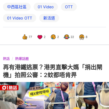
中西區社區
01 Video
OTT
01‌ ‌Video‌ ‌OTT
新活道
77
2
2
22
8
熱話
熱爆話題
再有港鐵逃票？港男直擊大媽「捐出閘
機」拍照公審：2蚊都唔肯畀