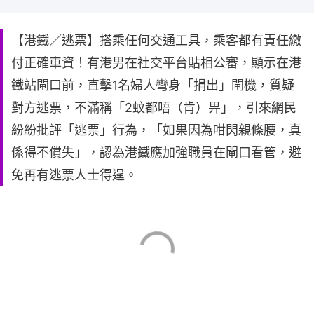
【港鐵／逃票】搭乘任何交通工具，乘客都有責任繳
付正確車資！有港男在社交平台貼相公審，顯示在港
鐵站閘口前，直擊1名婦人彎身「捐出」閘機，質疑
對方逃票，不滿稱「2蚊都唔（肯）畀」，引來網民
紛紛批評「逃票」行為，「如果因為咁閃親條腰，真
係得不償失」，認為港鐵應加強職員在閘口看管，避
免再有逃票人士得逞。