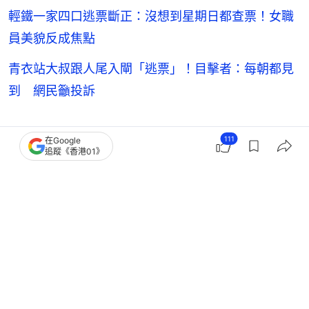
輕鐵一家四口逃票斷正：沒想到星期日都查票！女職
員美貌反成焦點
青衣站大叔跟人尾入閘「逃票」！目擊者：每朝都見
到 網民籲投訴
111
在Google
追蹤《香港01》