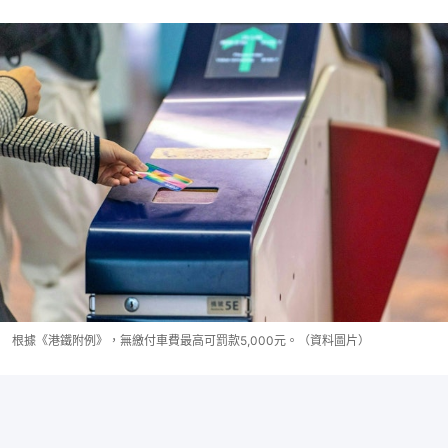
根據《港鐵附例》，無繳付車費最高可罰款5,000元。（資料圖片）