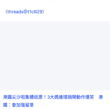
（
threads＠t1clli29
）
港鐵尖沙咀集體逃票！3大媽連環捐閘動作爆笑 港
鐵：會加強留意