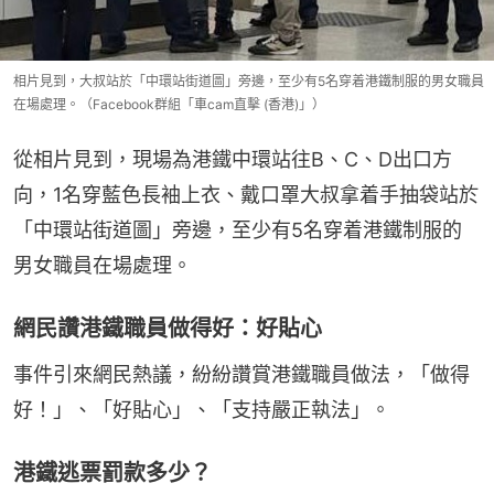
相片見到，大叔站於「中環站街道圖」旁邊，至少有5名穿着港鐵制服的男女職員
在場處理。（Facebook群組「車cam直擊 (香港)」）
從相片見到，現場為港鐵中環站往B、C、D出口方
向，1名穿藍色長袖上衣、戴口罩大叔拿着手抽袋站於
「中環站街道圖」旁邊，至少有5名穿着港鐵制服的
男女職員在場處理。
網民讚港鐵職員做得好：好貼心
事件引來網民熱議，紛紛讚賞港鐵職員做法，「做得
好！」、「好貼心」、「支持嚴正執法」。
港鐵逃票罰款多少？