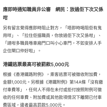
應即時通知職員非公審 網民：放過佢下次又係
咁
另有留言覺得應即時阻止對方，「唔即時喝阻佢有鬼
用咩」、「拉住佢搵職員，你放過佢下次又係咁」、
「請咁多職員喺車廂門口叫小心車門，不如安排人手
企住閘口仲好啦」。
港鐵逃票最高可被罰款5,000元
根據《香港鐵路附例》，乘客逃票可被徵收附加費，
金額1,000元。另根據《港鐵附例》第14A條「沒有繳
付車費等」，任何人不得在未付或拒付按照附例可徵
收的任何車費、附加費或其他款項情況下離開已付車
費區域，違者最高罰款5,000元。