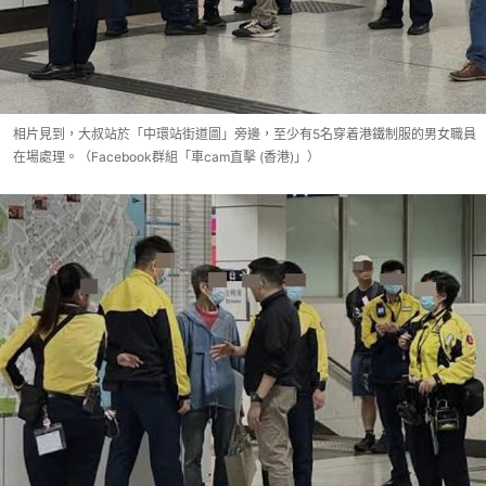
相片見到，大叔站於「中環站街道圖」旁邊，至少有5名穿着港鐵制服的男女職員
在場處理。（Facebook群組「車cam直擊 (香港)」）