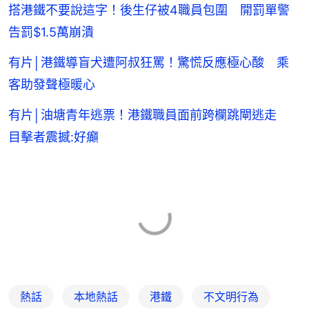
搭港鐵不要說這字！後生仔被4職員包圍 開罰單警
告罰$1.5萬崩潰
有片│港鐵導盲犬遭阿叔狂罵！驚慌反應極心酸 乘
客助發聲極暖心
有片│油塘青年逃票！港鐵職員面前跨欄跳閘逃走
目擊者震撼:好癲
熱話
本地熱話
港鐵
不文明行為