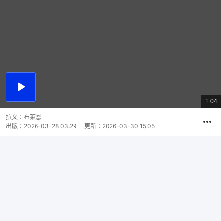
播
放
1:04
總
影
共
片
時
撰文：
布萊恩
間
出版：
2026-03-28 03:29
更新：
2026-03-30 15:05