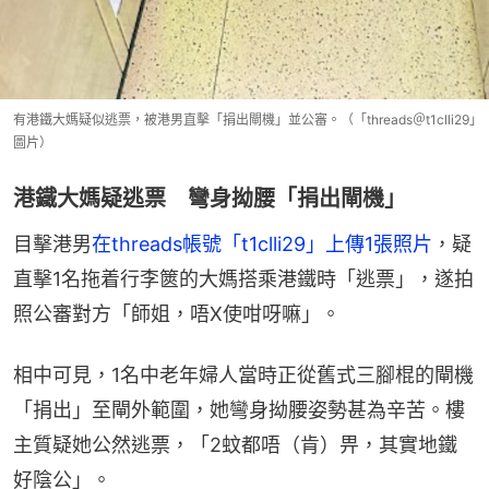
有港鐵大媽疑似逃票，被港男直擊「捐出閘機」並公審。（「threads＠t1clli29」
圖片）
港鐵大媽疑逃票 彎身拗腰「捐出閘機」
目擊港男
在threads帳號「t1clli29」上傳1張照片
，疑
直擊1名拖着行李篋的大媽搭乘港鐵時「逃票」，遂拍
照公審對方「師姐，唔X使咁呀嘛」。
相中可見，1名中老年婦人當時正從舊式三腳棍的閘機
「捐出」至閘外範圍，她彎身拗腰姿勢甚為辛苦。樓
主質疑她公然逃票，「2蚊都唔（肯）畀，其實地鐵
好陰公」。