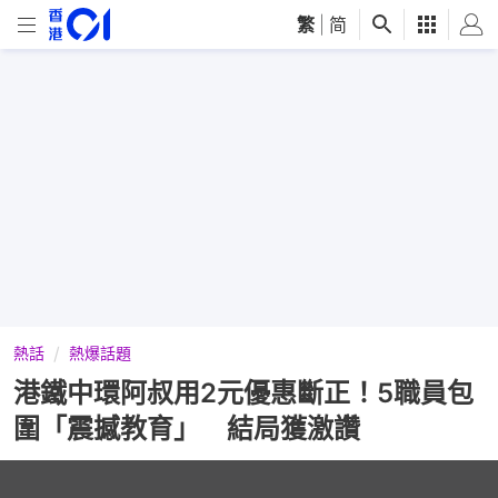
繁
|
简
熱話
熱爆話題
港鐵中環阿叔用2元優惠斷正！5職員包
圍「震撼教育」 結局獲激讚