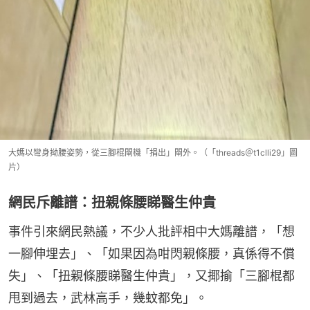
大媽以彎身拗腰姿勢，從三腳棍閘機「捐出」閘外。（「threads＠t1clli29」圖
片）
網民斥離譜：扭親條腰睇醫生仲貴
事件引來網民熱議，不少人批評相中大媽離譜，「想
一腳伸埋去」、「如果因為咁閃親條腰，真係得不償
失」、「扭親條腰睇醫生仲貴」，又揶揄「三腳棍都
甩到過去，武林高手，幾蚊都免」。