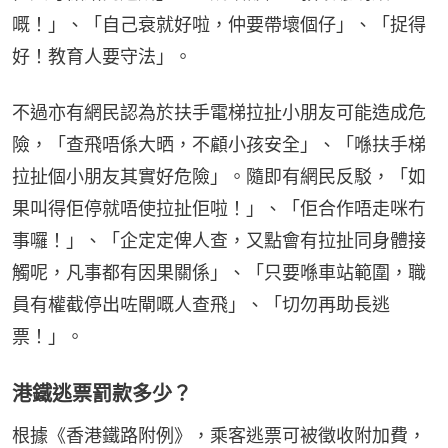
嘅！」、「自己衰就好啦，仲要帶壞個仔」、「捉得
好！教育人要守法」。
不過亦有網民認為於扶手電梯拉扯小朋友可能造成危
險，「查飛唔係大晒，不顧小孩安全」、「喺扶手梯
拉扯個小朋友其實好危險」。隨即有網民反駁，「如
果叫得佢停就唔使拉扯佢啦！」、「佢合作唔走咪冇
事囉！」、「企定定俾人查，又點會有拉扯同身體接
觸呢，凡事都有因果關係」、「只要喺車站範圍，職
員有權截停出咗閘嘅人查飛」、「切勿再助長逃
票！」。
港鐵逃票罰款多少？
根據《香港鐵路附例》，乘客逃票可被徵收附加費，