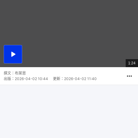
播
放
1:24
總
影
共
片
時
撰文：
布萊恩
間
出版：
2026-04-02 10:44
更新：
2026-04-02 11:40