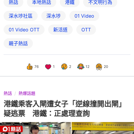
熱話
本地熱話
港鐵
不文明行為
深水埗社區
深水埗
01 Video
01‌ ‌Video‌ ‌OTT
新活道
OTT
親子熱話
76
1
2
12
20
熱話
熱爆話題
港鐵乘客入閘遭女子「逆線撞開出閘」
疑逃票 港鐵：正處理查詢