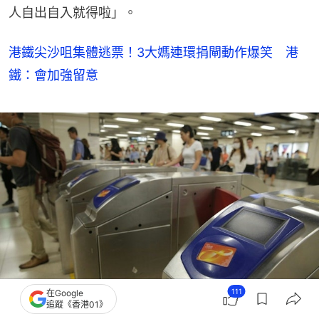
人自出自入就得啦」。
港鐵尖沙咀集體逃票！3大媽連環捐閘動作爆笑 港
鐵：會加強留意
111
在Google
追蹤《香港01》
根據《香港鐵路附例》，乘客逃票可被徵收附加費，金額1,000元。（資料圖片）