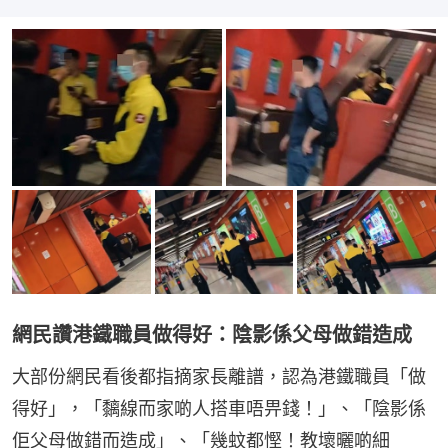
網民讚港鐵職員做得好：陰影係父母做錯造成
大部份網民看後都指摘家長離譜，認為港鐵職員「做
得好」，「黐線而家啲人搭車唔畀錢！」、「陰影係
佢父母做錯而造成」、「幾蚊都慳！教壞曬啲細