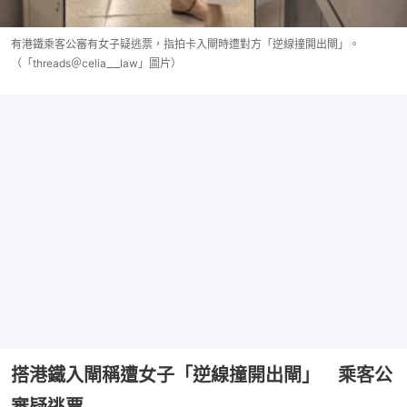
有港鐵乘客公審有女子疑逃票，指拍卡入閘時遭對方「逆線撞開出閘」。
（「threads＠celia___law」圖片）
搭港鐵入閘稱遭女子「逆線撞開出閘」 乘客公