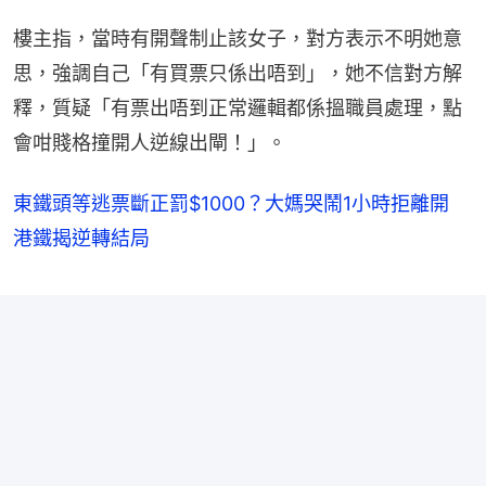
樓主指，當時有開聲制止該女子，對方表示不明她意
思，強調自己「有買票只係出唔到」，她不信對方解
釋，質疑「有票出唔到正常邏輯都係搵職員處理，點
會咁賤格撞開人逆線出閘！」。
東鐵頭等逃票斷正罰$1000？大媽哭鬧1小時拒離開
港鐵揭逆轉結局