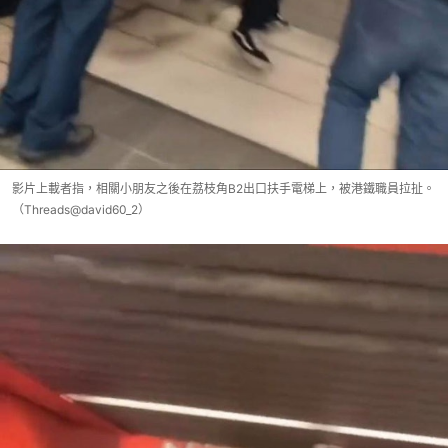
影片上載者指，相關小朋友之後在荔枝角B2出口扶手電梯上，被港鐵職員拉扯。
（Threads@david60_2）