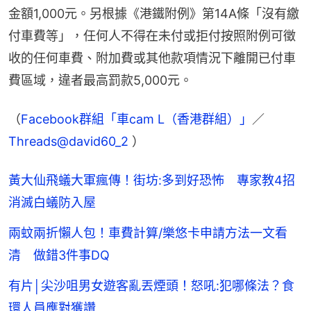
金額1,000元。另根據《港鐵附例》第14A條「沒有繳
付車費等」，任何人不得在未付或拒付按照附例可徵
收的任何車費、附加費或其他款項情況下離開已付車
費區域，違者最高罰款5,000元。
（
Facebook群組「車cam L（香港群組）」
／ 
Threads@david60_2
 ）
黃大仙飛蟻大軍瘋傳！街坊:多到好恐怖 專家教4招
消滅白蟻防入屋
兩蚊兩折懶人包！車費計算/樂悠卡申請方法一文看
清 做錯3件事DQ
有片│尖沙咀男女遊客亂丟煙頭！怒吼:犯哪條法？食
環人員應對獲讚