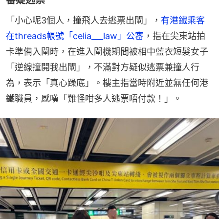
審疑逃票
「小心呢3個人，撞飛人去逃票出閘」，
有港鐵乘客
在threads帳號「celia___law」公審
，指在尖東站拍
卡準備入閘時，在進入閘機期間被相中藍衣短髮女子
「逆線撞開我出閘」，不滿對方疑似逃票兼撞人行
為，表示「真心躁底」。樓主指當時附近並無任何港
鐵職員，感嘆「難怪咁多人逃票唔付款！」。