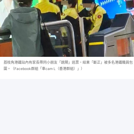
荔枝角港鐵站內有家長帶同小朋友「跳閘」逃票，結果「斷正」被多名港鐵職員包
圍。（Facebook群組「車cam L（香港群組）」）