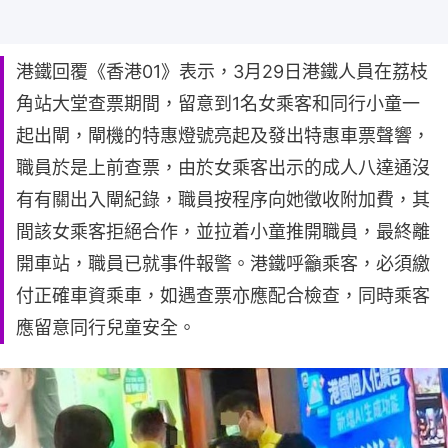
港鐵回覆《香港01》表示，3月29日港鐵人員在荔枝
角站大堂查票期間，留意到1名女乘客和同行小童一
起出閘，閘機的特惠燈號亮起及發出特惠車票聲響，
職員於是上前查票，由於女乘客出示的成人八達通沒
有有關出入閘紀錄，職員按程序向她徵收附加費，其
間該女乘客拒絕合作，並拉着小童推開職員，最終離
開車站，職員已就事件報警。港鐵呼籲乘客，必須繳
付正確車資乘車，如遇查票亦應配合檢查，同時乘客
應留意同行兒童安全。