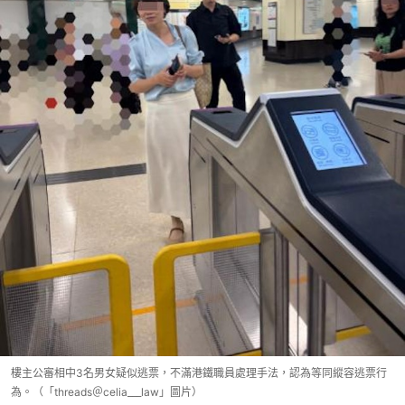
樓主公審相中3名男女疑似逃票，不滿港鐵職員處理手法，認為等同縱容逃票行
為。（「threads＠celia___law」圖片）