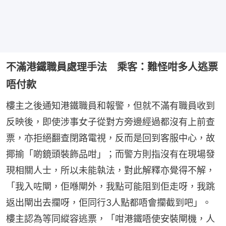
不滿港鐵職員處理手法 乘客：難怪咁多人逃票
唔付款
樓主之後通知港鐵職員和報警，但就不滿有職員收到
反映後，即使涉事女子從對方旁邊經過都沒有上前查
票，亦拒絕翻查閉路電視，反而是回到客服中心，故
揶揄「啲鏡頭裝飾品咁」；而警方則指沒有在現場發
現相關人士，所以未能執法，對此解釋亦覺得不解，
「我入咗閘，佢喺閘外，我點可能阻到佢走呀，我跳
返出閘出去攔呀，佢同行3人點都唔會攔截到吧」。
樓主認為等同縱容逃票，「咁港鐵唔使安裝閘機，人