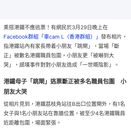
乘搭港鐵不應逃票！有網民於3月29日晚上在
Facebook群組「車cam L（香港群組）」
發布相片，
指港鐵站內有家長帶着小朋友「跳閘」，當場「斷
正」被數名港鐵職員包圍，小朋友更「被嚇到大
哭」，感嘆事件對對小朋友造成「一世嘅陰影」。
港鐵母子「跳閘」逃票斷正被多名職員包圍 小
朋友大哭
從相片見到，港鐵荔枝角站往B出口位置閘外，有1名
女子與1名小朋友站在靠牆位置，被至少4名港鐵職員
近距離包圍，場面緊張。