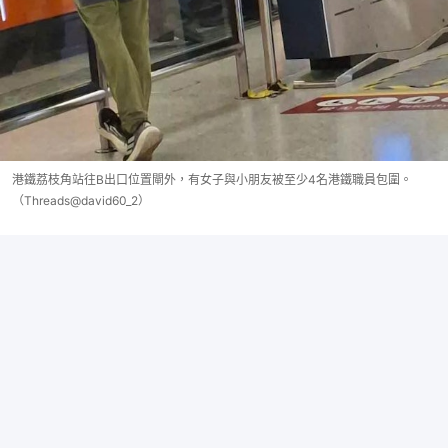
港鐵荔枝角站往B出口位置閘外，有女子與小朋友被至少4名港鐵職員包圍。
（Threads@david60_2）