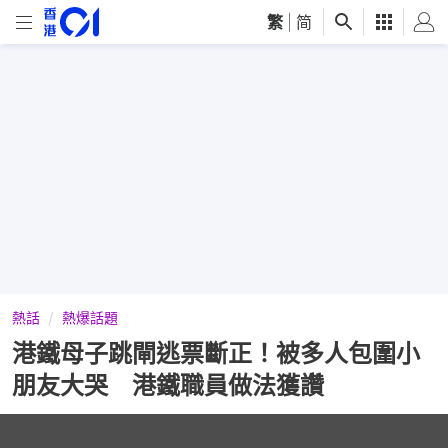
繁
|
简
熱話
熱爆話題
港鐵母子跳閘逃票斷正！被多人包圍小
朋友大哭 港鐵職員做法獲讚