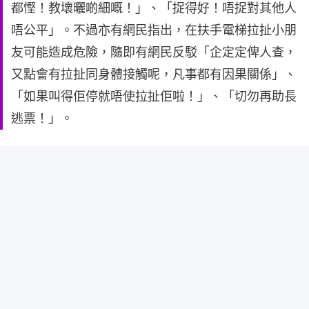
都慳！教壞曬啲細嘅！」、「捉得好！唔捉對其他人
唔公平」。不過亦有網民指出，在扶手電梯拉扯小朋
友可能造成危險，隨即有網民反駁「企定定俾人查，
又點會有拉扯同身體接觸呢，凡事都有因果關係」、
「如果叫得佢停就唔使拉扯佢啦！」、「切勿再助長
逃票！」。