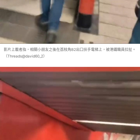
影片上載者指，相關小朋友之後在荔枝角B2出口扶手電梯上，被港鐵職員拉扯。
（Threads@david60_2）