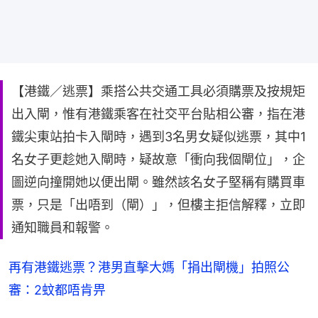
【港鐵／逃票】乘搭公共交通工具必須購票及按規矩
出入閘，惟有港鐵乘客在社交平台貼相公審，指在港
鐵尖東站拍卡入閘時，遇到3名男女疑似逃票，其中1
名女子更趁她入閘時，疑故意「衝向我個閘位」，企
圖逆向撞開她以便出閘。雖然該名女子堅稱有購買車
票，只是「出唔到（閘）」，但樓主拒信解釋，立即
通知職員和報警。
再有港鐵逃票？港男直擊大媽「捐出閘機」拍照公
審：2蚊都唔肯畀