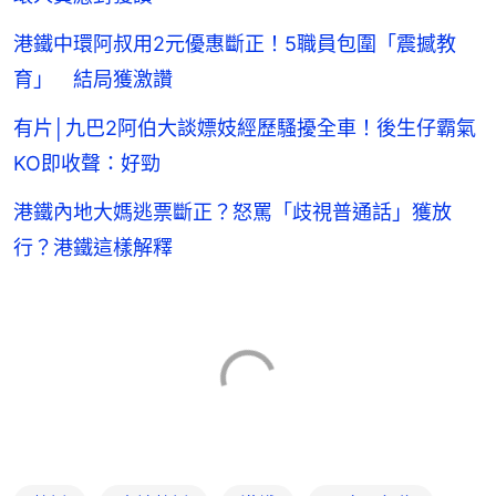
港鐵中環阿叔用2元優惠斷正！5職員包圍「震撼教
育」 結局獲激讚
有片│九巴2阿伯大談嫖妓經歷騷擾全車！後生仔霸氣
KO即收聲：好勁
港鐵內地大媽逃票斷正？怒罵「歧視普通話」獲放
行？港鐵這樣解釋