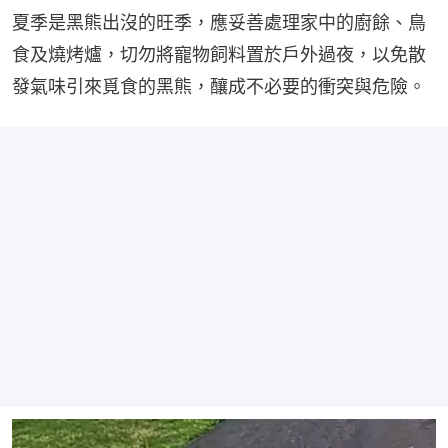
夏季是黑熊出沒的旺季，應妥善處理家中的廚餘、鳥
食及燒烤爐，切勿將寵物飼料置於戶外過夜，以免散
發氣味引來覓食的黑熊，釀成不必要的衝突與危險。