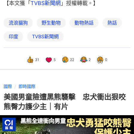
【本文獲「
TVBS新聞網
」授權轉載。】
流浪貓狗
野生動物
動物熱話
熱話
印度
TVBS新聞網
31
5
22
2
0
國際
即時國際
美國男童險遭黑熊襲擊 忠犬衝出狠咬
熊臀力護少主｜有片