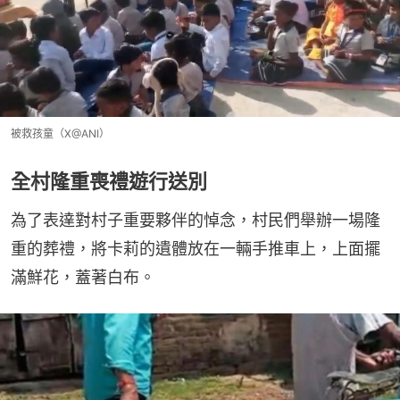
被救孩童（X@ANI）
全村隆重喪禮遊行送別
為了表達對村子重要夥伴的悼念，村民們舉辦一場隆
重的葬禮，將卡莉的遺體放在一輛手推車上，上面擺
滿鮮花，蓋著白布。