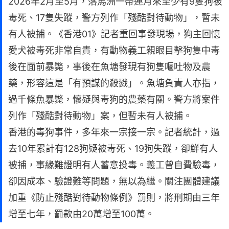
2026年2月至5月，落馬洲一帶連月來至少有9隻狗被
毒死、17隻失蹤，警方列作「殘酷對待動物」，暫未
有人被捕。《香港01》記者重回事發現場，狗主回憶
愛犬被毒死非常自責，有動物義工親眼目擊狗隻中毒
後在面前暴斃，事後在魚塘發現有狗隻嘔吐物及農
藥，形容這是「有預謀的殺戮」。魚塘負責人亦指，
過千條魚暴斃，懷疑與毒狗的農藥有關。警方將案件
列作「殘酷對待動物」案，但暫未有人被捕。
香港的毒狗事件，多年來一宗接一宗。記者統計，過
去10年累計有128狗疑被毒死、19狗失蹤，卻鮮有人
被捕，事緣難證明有人蓄意投毒。義工曾自費驗毒，
卻因成本、驗證難等問題，無以為繼。關注團體建議
加重《防止殘酷對待動物條例》罰則，將刑期由三年
增至七年，罰款由20萬增至100萬。