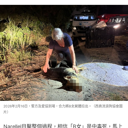
2026年2月16日，警方及愛協到場，合力將B女屍體拉出。（西貢流浪狗協會圖
片）
Narellel目擊整個過程，相信「B女」是中毒死，馬上