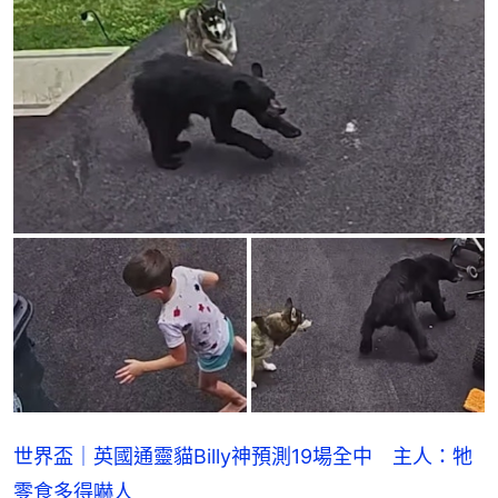
世界盃｜英國通靈貓Billy神預測19場全中 主人：牠
零食多得嚇人