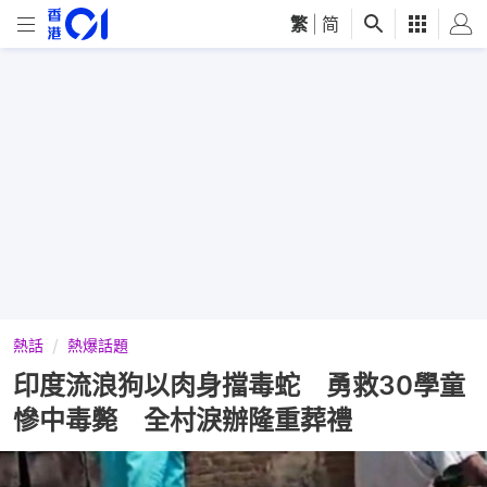
繁
|
简
熱話
熱爆話題
印度流浪狗以肉身擋毒蛇 勇救30學童
慘中毒斃 全村淚辦隆重葬禮