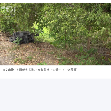
B女毒發一刻衝進紅樹林，死前陷進了泥漿。（王海圖攝）