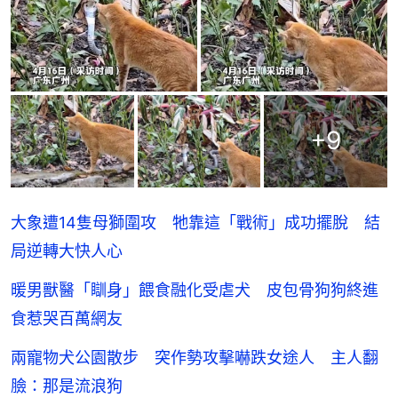
+
9
大象遭14隻母獅圍攻 牠靠這「戰術」成功擺脫 結
局逆轉大快人心
暖男獸醫「瞓身」餵食融化受虐犬 皮包骨狗狗終進
食惹哭百萬網友
兩寵物犬公園散步 突作勢攻擊嚇跌女途人 主人翻
臉：那是流浪狗