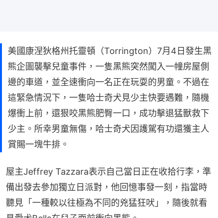
美國康涅狄格州托靈頓（Torrington）7月4日發生黑
熊企圖襲擊兒童事件，一隻黑熊突然闖入一幢房屋側
邊的車道，並全速衝向一名正在玩耍的男童。不過在
這緊急情況下，一隻哈士奇犬見少主快要遇難，隨機
爆衝上前，還狠咬黑熊肥臀一口，成功擊退猛獸救下
少主。所幸男童無傷，哈士奇犬因護駕有功還獲主人
賞賜一塊牛排。
屋主Jeffrey Tazzara表示自己當日正在收拾行李，準
備出發去參加獨立日派對，他回憶事發一刻，指當時
聽見「一種較以往極為不同的兇猛狂吠」，隨後就看