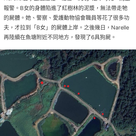
報警。B女的身體陷進了紅樹林的泥漿，無法帶走牠
的屍體。她、警察、愛護動物協會職員等花了很多功
夫，才拉到「B女」的屍體上岸。之後幾日，Narelle
再陸續在魚塘附近不同地方，發現了6具狗屍。