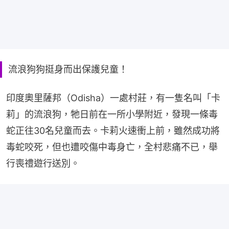
流浪狗狗挺身而出保護兒童！
印度奧里薩邦（Odisha）一處村莊，有一隻名叫「卡
莉」的流浪狗，牠日前在一所小學附近，發現一條毒
蛇正往30名兒童而去。卡莉火速衝上前，雖然成功將
毒蛇咬死，但也遭咬傷中毒身亡，全村悲痛不已，舉
行喪禮遊行送別。