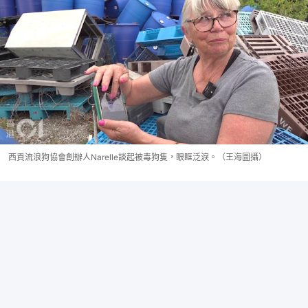
西貢流浪狗協會創辦人Narelle談起被毒狗隻，眼眶泛淚。（王海圖攝）