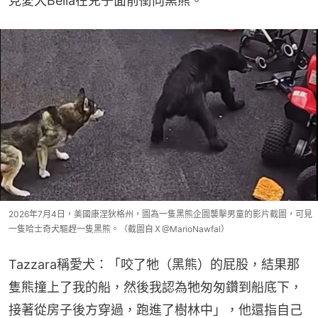
見愛犬Bella在兒子面前衝向黑熊。
2026年7月4日，美國康涅狄格州，圖為一隻黑熊企圖襲擊男童的影片截圖，可見
一隻哈士奇犬驅趕一隻黑熊。（截圖自Ｘ@MarioNawfal）
Tazzara稱愛犬：「咬了牠（黑熊）的屁股，結果那
隻熊撞上了我的船，然後我認為牠匆匆鑽到船底下，
接著從房子後方穿過，跑進了樹林中」，他還指自己