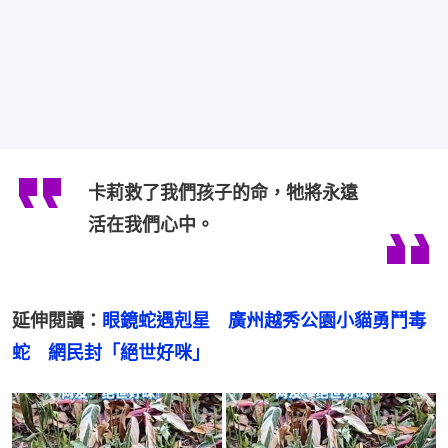
卡莉救了我們孩子的命，牠將永遠
活在我們心中。
延伸閱讀：
眼鏡蛇遇剋星　廣州越秀公園小貓勇鬥毒
蛇　網民封「絕世好咪」