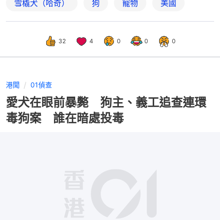
雪橇犬（哈奇）
狗
寵物
美國
32
4
0
0
0
港聞
01偵查
愛犬在眼前暴斃 狗主、義工追查連環
毒狗案 誰在暗處投毒