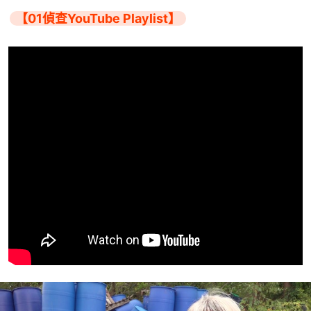
【01偵查YouTube Playlist】