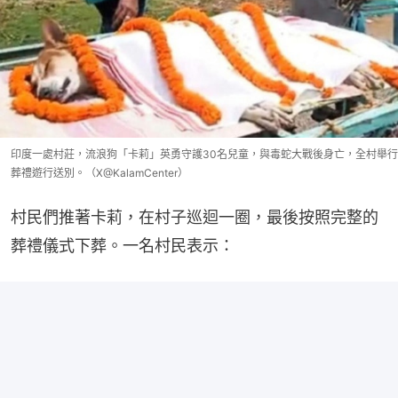
印度一處村莊，流浪狗「卡莉」英勇守護30名兒童，與毒蛇大戰後身亡，全村舉行
葬禮遊行送別。（X@KalamCenter）
村民們推著卡莉，在村子巡迴一圈，最後按照完整的
葬禮儀式下葬。一名村民表示：