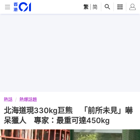
繁
|
简
熱話
熱爆話題
北海道現330kg巨熊 「前所未見」嚇
呆獵人 專家：最重可達450kg