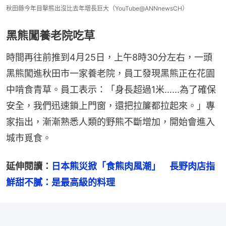
秋田縣今年目擊熊出沒比去年增長巨大（YouTube@ANNnewsCH）
黑熊闖養老院吃草
時間再往前推到4月25日，上午8時30分左右，一頭
黑熊闖進秋田市一家養老院，員工發現黑熊正在花園
中啃食青草。員工表示：「身長超過1米…...為了確保
安全，我們迅速鎖上門窗，還把拉簾都拉起來。」專
家指出，漸漸熟悉人類的野熊不斷增加，開始會進入
城市覓食。
延伸閱讀：
日本熊災掀「食熊肉風潮」　長野肉店指
鮮甜不膩：是最高級的料理