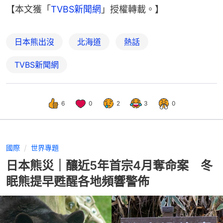
【本文獲「
TVBS新聞網
」授權轉載。】
日本熊出沒
北海道
熱話
TVBS新聞網
6
0
2
3
0
國際
世界專題
日本熊災｜釀近5年首宗4月奪命案 冬
眠熊提早甦醒各地頻響警佈