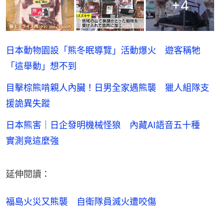
+
4
日本動物園設「熊冬眠導覽」活動爆火 遊客稱牠
「這舉動」想不到
目擊棕熊啃親人內臟！日男全家遇熊襲 獵人組隊支
援詭異失蹤
日本熊害｜日企發明機械怪狼 內藏AI語音五十種
實測竟這麼強
延伸閱讀：
福島火災又熊襲　自衛隊員滅火遭咬傷