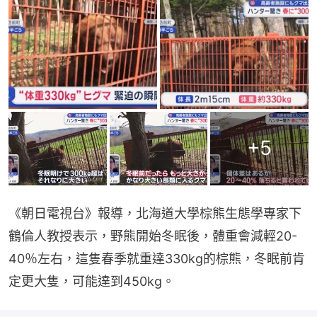
+
5
《朝日電視台》報導，北海道大學棕熊生態學專家下
鶴倫人教授表示，野熊開始冬眠後，體重會減輕20-
40％左右，這隻春季就重達330kg的棕熊，冬眠前肯
定更大隻，可能達到450kg。