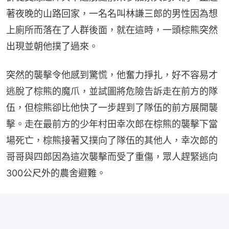
著夜晚的山路回家，一名名叫林謙三郎的男性因為想
上廁所而落在了人群後面，就在這時，一頭棕熊突然
出現並朝他撲了過來。
突然的襲擊令他感到驚慌，他奮力掙扎，好不容易才
逃脫了棕熊的魔爪，並試圖將危險告訴走在前方的隊
伍，但棕熊卻比他快了一步趕到了隊伍的前方展開襲
擊。走在最前方的少年村田幸次郎在棕熊的襲擊下當
場死亡，棕熊接著又撲向了隊伍的其他人，幸次郎的
哥哥與四郎因為這次襲擊而受了重傷，眾人趕緊逃向
300公尺外的農舍避難。