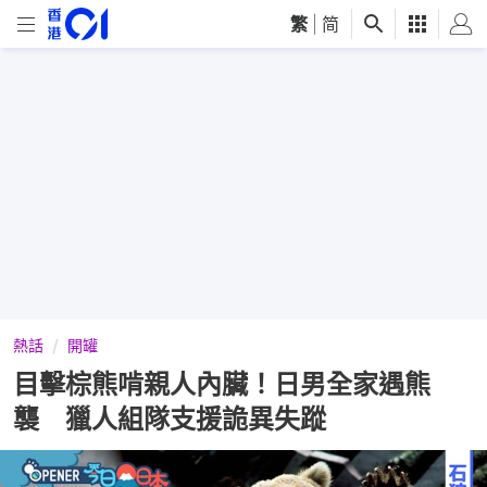
繁
|
简
熱話
開罐
目擊棕熊啃親人內臟！日男全家遇熊
襲 獵人組隊支援詭異失蹤