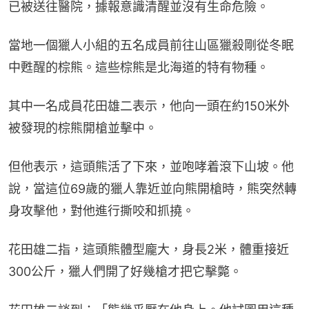
已被送往​​醫院，據報意識清醒並沒有生命危險。
當地一個獵人小組的五名成員前往山區獵殺剛從冬眠
中甦醒的棕熊。這些棕熊是北海道的特有物種。
其中一名成員花田雄二表示，他向一頭在約150米外
被發現的棕熊開槍並擊中。
但他表示，這頭熊活了下來，並咆哮着滾下山坡。他
說，當這位69歲的獵人靠近並向熊開槍時，熊突然轉
身攻擊他，對他進行撕咬和抓撓。
花田雄二指，這頭熊體型龐大，身長2米，體重接近
300公斤，獵人們開了好幾槍才把它擊斃。