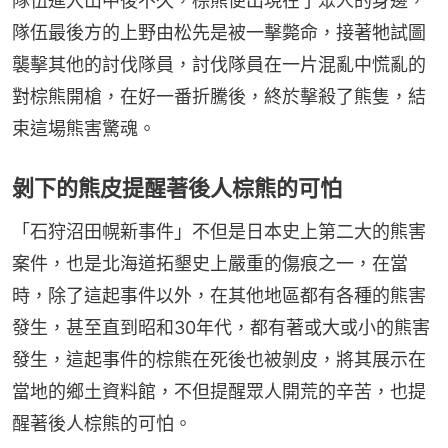
隊伍進入山中後不久，棕熊便出現在了眾人的身邊，
隊伍最後方的上野由松先是被一擊斃命，接著牠試圖
襲擊其他的討伐隊員，討伐隊員在一片混亂中慌亂的
對棕熊開槍，在好一番折騰後，終於擊殺了熊隻，結
束這場熊害驚魂。
剝下的熊皮提醒著後人棕熊的可怕
「石狩沼田幌新事件」不但是日本史上第二大的熊害
案件，也是北海道拓墾史上嚴重的傷痕之一，在當
時，除了這起事件以外，在其他地區都有各種的熊害
發生，甚至直到昭和30年代，都有著或大或小的熊害
發生，這起事件的棕熊在死後也被剝皮，將其展示在
當地的鄉土資料館，不但提醒眾人開荒的辛苦，也提
醒著後人棕熊的可怕。