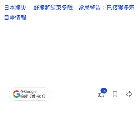
日本熊災｜ 野熊將結束冬眠 當局警告：已接獲多宗
目擊情報
日本
日本
北海道
日本熊出沒
14
在Google
追蹤《香港01》
7
0
6
5
1