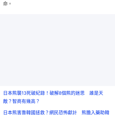
命。
日本熊襲13死破紀錄！破解8個熊的迷思 誰是天
敵？智商有幾高？
日本熊害靠韓國拯救？網民恐怖獻計 熊膽入藥助韓