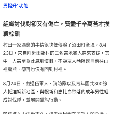
男提升1功能
組織討伐對卻又有傷亡，費盡千辛萬苦才撲
殺棕熊
村田一家遇襲的事情很快便傳遍了沼田町全境，8月
23日，來自附近雨龍村的三名當地獵人趕來支援，其
中一人甚至為此感到憤慨，不顧眾人勸阻逕自前往山
裡獵熊，卻再也沒有回到村裡。
8月24日，由退伍軍人、消防隊以及青年團共300餘
人抵達幌新地區，與幌新和惠比島聚落的成年男性組
成討伐隊，並展開獵熊行動。