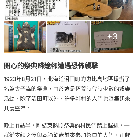
+
3
開心的祭典歸途卻遭遇恐怖襲擊
1923年8月21日，北海道沼田町的惠比島地區舉辦了
名為太子講的祭典，由於這是拓荒時代時少數的娛樂
活動，除了沼田町以外，許多鄰村的人們也匯集起來
共襄盛舉。
晚上11點半，剛結束熱鬧祭典的村民們踏上歸途，一
群從支線之澤與本通筋處前來參加祭典的人們，正趕