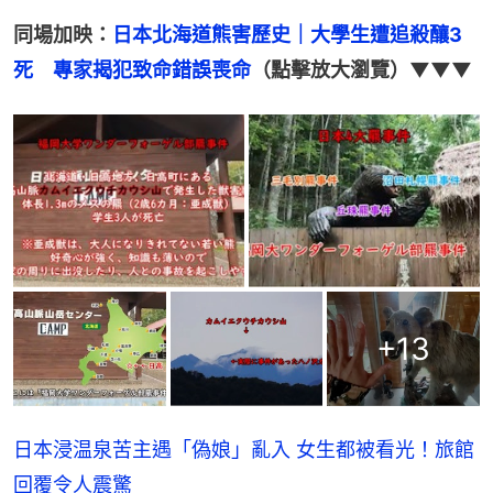
同場加映：
日本北海道熊害歷史｜大學生遭追殺釀3
死　專家揭犯致命錯誤喪命
（點擊放大瀏覽）▼▼▼
+
13
日本浸温泉苦主遇「偽娘」亂入 女生都被看光！旅館
回覆令人震驚