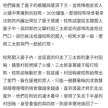
他們躲進了屋子的櫥櫃與屋頂下方，並將樺樹皮丟入
火爐中準備對抗棕熊，30分鐘後，那頭棕熊啃食著幸
次郎的內臟出現在了屋子周邊。棕熊試圖從玄關闖入
屋子中，與四郎的父親村田三太郎從內部用肉身抵住
門口，卻仍無法抵擋棕熊的闖入，棕熊大掌一搧，便
將三太郎與門一起給打飛。
棕熊闖入屋子內，並逕直的叼走了三太郎的妻子村田
梅，儘管村民燃燒了火爐，三太郎拿著鏟子毆打棕
熊，棕熊卻無動於衷。就這樣，村田梅被棕熊給帶出
了家門，躲在屋裡的眾人，只能一邊聽著梅的求救聲
與喀哩喀哩的啃食聲越來越遠，直到清晨才終於走出
屋外，他們在附近的灌木叢中，發現了失去下半身的
村田梅，身受重傷的與四郎，則是幸運地撿回了一