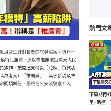
熱門文
近月發生針對長者的求職騙案，杭州一
找模特兒兼職，原以為能賺取近萬元人民
員操作下被開通支付寶「花唄」貸款功
5.4萬港元）「推廣費」。其子發現賬單
宗同類糾紛，最終在公安及警察介入
下星期再打
里+路徑 