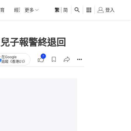
育
經濟
更多
01深圳
繁
觀點
|
简
健康
好食玩飛
登入
女
 兒子報警終退回
7
在Google
追蹤《香港01》