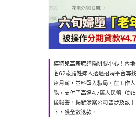
模特兒高薪聘請陷阱要小心！內地
名62歲羅姓婦人透過招聘平台尋
幣月薪，豈料墮入騙局，在工作人
能，支付了高達4.7萬人民幣（約
後報警，揭發涉案公司曾涉及數十
下，獲全數退款。