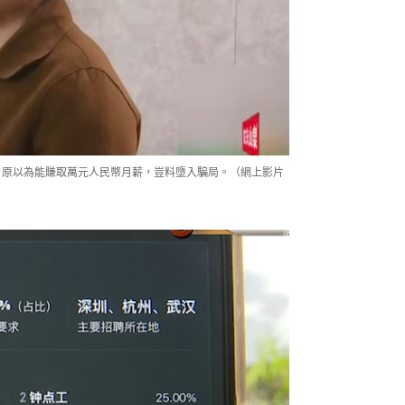
，原以為能賺取萬元人民幣月薪，豈料墮入騙局。（網上影片