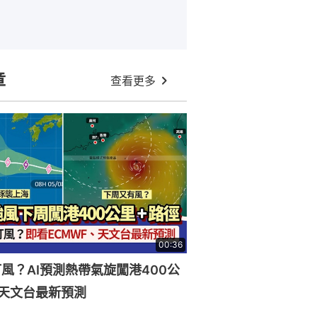
章
查看更多
00:36
風？AI預測熱帶氣旋闖港400公
天文台最新預測