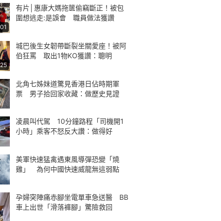
有片│惠康大媽拖篋偷竊斷正！被包
圍想逃走:是誤會 職員做法獲讚
:01
城巴後生女韌帶斷裂坐關愛座！被阿
伯狂罵 取出1物KO獲讚：聰明
:25
北角七姊妹道驚見香港日佔時期軍
票 男子拾回家收藏：做歷史見證
凌晨叫代駕 10分鐘路程「司機開1
小時」乘客不怒反大讚：做得好
美軍快速猛禽遇東風導彈恐變「燒
雞」 為何中國快速威龍無這弱點
孕婦突陣痛赤腳坐電單車急送醫 BB
車上出世「滑落褲腳」驚險救回