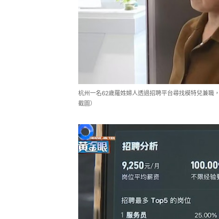
杭州一名62歲羅姓婦人透過招聘平台尋找模特兒兼職
截圖）