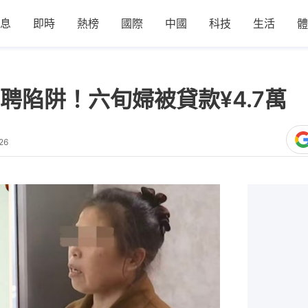
息
即時
熱榜
國際
中國
科技
生活
體
聘陷阱！六旬婦被貸款¥4.7萬
26