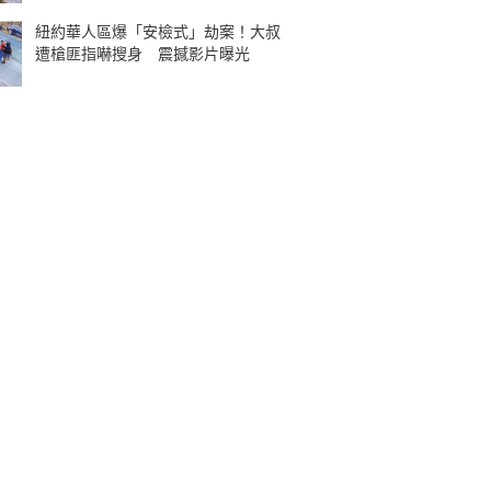
紐約華人區爆「安檢式」劫案！大叔
遭槍匪指嚇搜身 震撼影片曝光