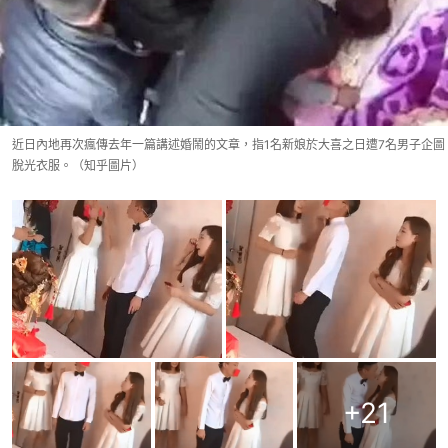
近日內地再次瘋傳去年一篇講述婚鬧的文章，指1名新娘於大喜之日遭7名男子企圖
脫光衣服。（知乎圖片）
+
21