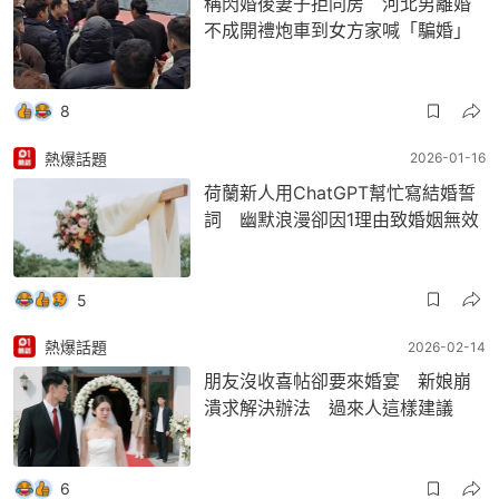
稱閃婚後妻子拒同房 河北男離婚
不成開禮炮車到女方家喊「騙婚」
8
熱爆話題
2026-01-16
荷蘭新人用ChatGPT幫忙寫結婚誓
詞 幽默浪漫卻因1理由致婚姻無效
5
熱爆話題
2026-02-14
朋友沒收喜帖卻要來婚宴 新娘崩
潰求解決辦法 過來人這樣建議
6