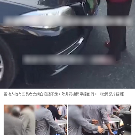
當地人指有些長者會講白沒錢不走，除非司機開車撞他們。（微博影片截圖）