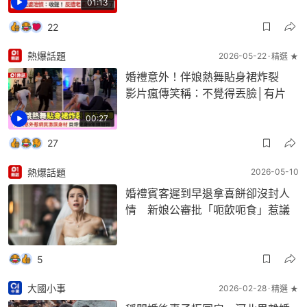
01:13
22
熱爆話題
2026-05-22
精選 ★
婚禮意外！伴娘熱舞貼身裙炸裂
影片瘋傳笑稱：不覺得丟臉│有片
00:27
27
熱爆話題
2026-05-10
婚禮賓客遲到早退拿喜餅卻沒封人
情 新娘公審批「呃飲呃食」惹議
5
大國小事
2026-02-28
精選 ★