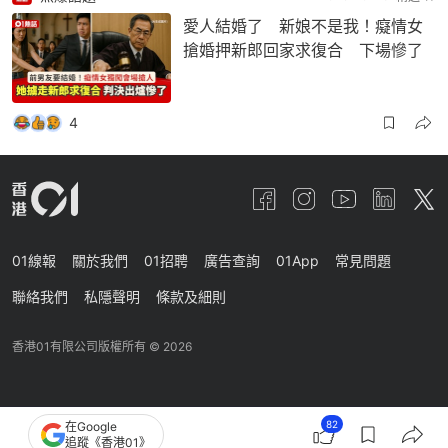
愛人結婚了 新娘不是我！癡情女
搶婚押新郎回家求復合 下場慘了
4
01線報
關於我們
01招聘
廣告查詢
01App
常見問題
聯絡我們
私隱聲明
條款及細則
香港01有限公司版權所有 ©
2026
82
在Google
追蹤《香港01》