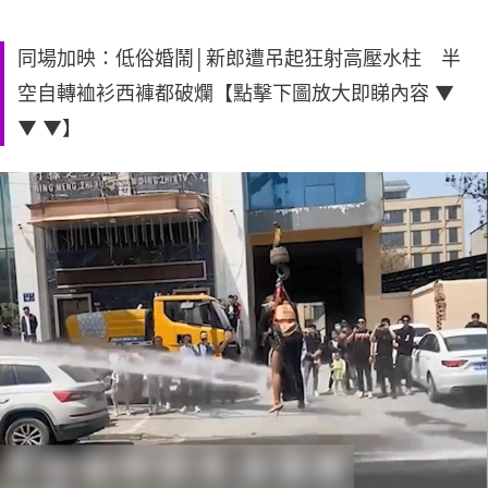
同場加映：低俗婚鬧│新郎遭吊起狂射高壓水柱 半
空自轉裇衫西褲都破爛【點擊下圖放大即睇內容 ▼
▼ ▼】