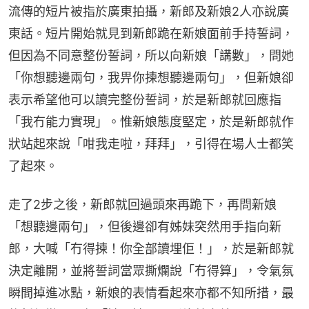
流傳的短片被指於廣東拍攝，新郎及新娘2人亦說廣
東話。短片開始就見到新郎跪在新娘面前手持誓詞，
但因為不同意整份誓詞，所以向新娘「講數」，問她
「你想聽邊兩句，我畀你揀想聽邊兩句」，但新娘卻
表示希望他可以讀完整份誓詞，於是新郎就回應指
「我冇能力實現」。惟新娘態度堅定，於是新郎就作
狀站起來說「咁我走啦，拜拜」，引得在場人士都笑
了起來。
走了2步之後，新郎就回過頭來再跪下，再問新娘
「想聽邊兩句」，但後邊卻有姊妹突然用手指向新
郎，大喊「冇得揀！你全部讀埋佢！」，於是新郎就
決定離開，並將誓詞當眾撕爛說「冇得算」，令氣氛
瞬間掉進冰點，新娘的表情看起來亦都不知所措，最