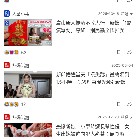
1
大國小事
2025-10-18
精選 ★
廣東新人擺酒不收人情 新娘「1霸
氣舉動」爆紅 網民籲全國推廣
52
熱爆話題
2025-08-04
新郎婚禮當天「玩失蹤」最終遲到
1.5小時 荒謬理由曝光激死新娘
12
熱爆話題
2025-12-20
精選 ★
最慘新娘！小學時遭長輩性侵 女
生出嫁被迫向犯人斟茶：硬食囉！