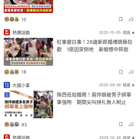
10
熱爆話題
2025-10-05
精選 ★
紅事變白事！28歲新郎婚禮跳舞狂
歡 1原因突倒地 新娘懷中猝逝
18
大國小事
2025-09-26
精選 ★
陝西低俗婚鬧！兩伴娘被男子綁單
車強吻 期間尖叫掙扎無人制止
93
熱爆話題
2025-10-26
精選 ★