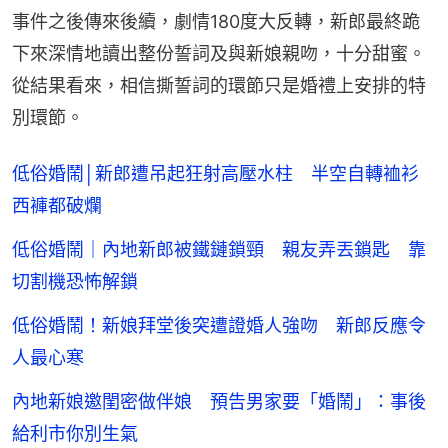
事件之後傳來後續，劇情180度大反轉，新郎最終跪
下來深情地讀出整份誓詞及與新娘親吻，十分甜蜜。
從結果看來，相信撕誓詞的環節只是婚禮上安排的特
別環節。
低俗婚鬧│新郎遭吊起狂射高壓水柱 半空自轉裇衫
西褲都破爛
低俗婚鬧｜內地新郎被鐵鏈鎖頸 親友弄丟鎖匙 靠
切割機恐怖解鎖
低俗婚鬧！新娘拜堂後突遭證婚人強吻 新郎反應令
人最心寒
內地新娘邀閨密做伴娘 預告男家要「婚鬧」：事後
給利市你別生氣