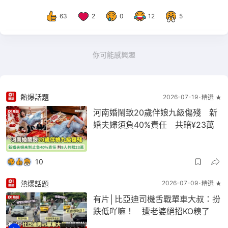
63
2
0
12
5
你可能感興趣
熱爆話題
2026-07-19
精選 ★
河南婚鬧致20歲伴娘九級傷殘 新
婚夫婦須負40%責任 共賠¥23萬
10
熱爆話題
2026-07-09
精選 ★
有片│比亞迪司機舌戰單車大叔：扮
跌低吖嘛！ 遭老婆絕招KO糗了