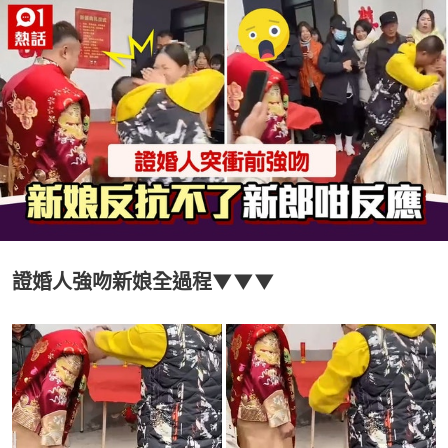
證婚人強吻新娘全過程▼▼▼