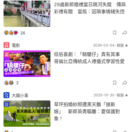
29歲新郎婚禮當日跳河失蹤 傳與
彩禮有關 當局：因瑣事情緒失控
26
電影
2026-03-04
精選 ★
低俗喜劇｜「騎騾仔」真有其事
哥倫比亞傳統成人禮儀式學習性愛
3
大國小事
2025-10-30
精選 ★
草坪拍婚紗照遭黑天鵝「搶新
娘」 新郎英勇驅離：要保護對
象！