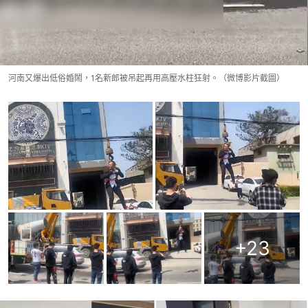
河南又爆出低俗婚鬧，1名新郎被吊起再用高壓水柱狂射。（微博影片截圖）
+
23