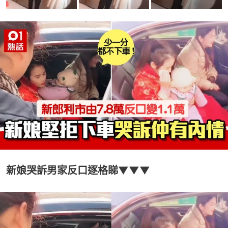
新娘哭訴男家反口逐格睇▼▼▼