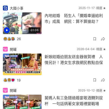
大國小事
2025-11-17
精選 ★
內地結婚 陌生人「攔婚車逼給利
市」成風 網民：算不算搶劫？
01:06
26
開罐
2026-04-04
精選 ★
新娘結婚迫朋友送金器做賀禮 人
情另計！港女生求救網民教點自保
19
開罐
2025-10-12
精選 ★
舅媽人有三急錯過婚宴敬酒嬲到掟
杯 一句話焫著女家婚禮變戰場