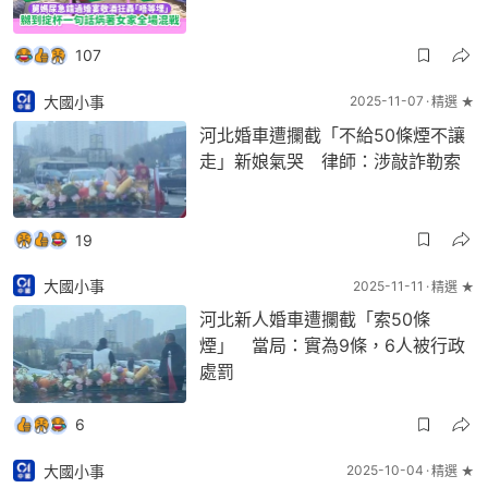
107
大國小事
2025-11-07
精選 ★
河北婚車遭攔截「不給50條煙不讓
走」新娘氣哭 律師：涉敲詐勒索
19
大國小事
2025-11-11
精選 ★
河北新人婚車遭攔截「索50條
煙」 當局：實為9條，6人被行政
處罰
6
大國小事
2025-10-04
精選 ★