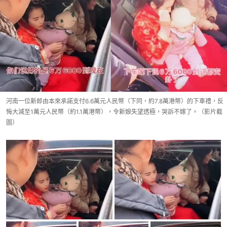
河南一位新郎由本來承諾支付6.6萬元人民幣（下同，約7.8萬港幣）的下車禮，反
悔大減至1萬元人民幣（約1.1萬港幣），令新娘失望透極，哭訴不嫁了。（影片截
圖）