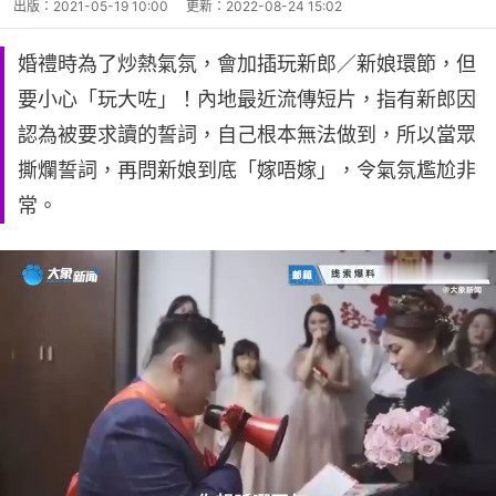
出版：
2021-05-19 10:00
更新：
2022-08-24 15:02
婚禮時為了炒熱氣氛，會加插玩新郎／新娘環節，但
要小心「玩大咗」！內地最近流傳短片，指有新郎因
認為被要求讀的誓詞，自己根本無法做到，所以當眾
撕爛誓詞，再問新娘到底「嫁唔嫁」，令氣氛尷尬非
常。