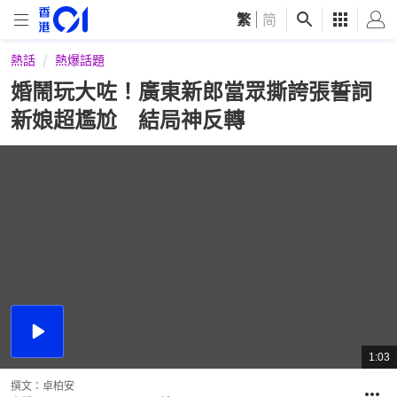
繁
|
简
熱話
熱爆話題
婚鬧玩大咗！廣東新郎當眾撕誇張誓詞
新娘超尷尬 結局神反轉
播
放
1:03
總
影
共
片
時
撰文：
卓柏安
間