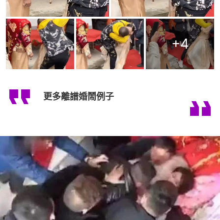
+
4
更多離譜婚鬧例子