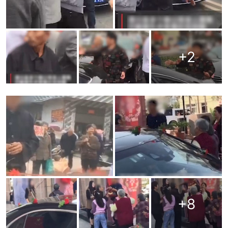
+
2
+
8